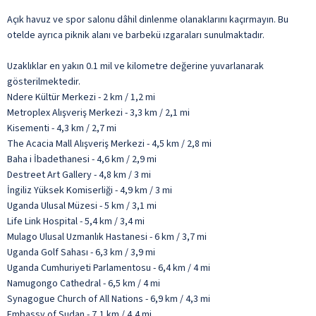
Açık havuz ve spor salonu dâhil dinlenme olanaklarını kaçırmayın. Bu
otelde ayrıca piknik alanı ve barbekü ızgaraları sunulmaktadır.
Uzaklıklar en yakın 0.1 mil ve kilometre değerine yuvarlanarak
gösterilmektedir.
Ndere Kültür Merkezi - 2 km / 1,2 mi
Metroplex Alışveriş Merkezi - 3,3 km / 2,1 mi
Kisementi - 4,3 km / 2,7 mi
The Acacia Mall Alışveriş Merkezi - 4,5 km / 2,8 mi
Baha i İbadethanesi - 4,6 km / 2,9 mi
Destreet Art Gallery - 4,8 km / 3 mi
İngiliz Yüksek Komiserliği - 4,9 km / 3 mi
Uganda Ulusal Müzesi - 5 km / 3,1 mi
Life Link Hospital - 5,4 km / 3,4 mi
Mulago Ulusal Uzmanlık Hastanesi - 6 km / 3,7 mi
Uganda Golf Sahası - 6,3 km / 3,9 mi
Uganda Cumhuriyeti Parlamentosu - 6,4 km / 4 mi
Namugongo Cathedral - 6,5 km / 4 mi
Synagogue Church of All Nations - 6,9 km / 4,3 mi
Embassy of Sudan - 7,1 km / 4,4 mi