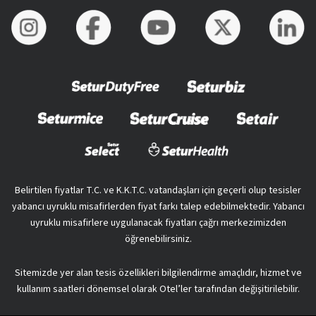
Belirtilen fiyatlar T.C. ve K.K.T.C. vatandaşları için geçerli olup tesisler
yabancı uyruklu misafirlerden fiyat farkı talep edebilmektedir. Yabancı
uyruklu misafirlere uygulanacak fiyatları çağrı merkezimizden
öğrenebilirsiniz.
Sitemizde yer alan tesis özellikleri bilgilendirme amaçlıdır, hizmet ve
kullanım saatleri dönemsel olarak Otel’ler tarafından değişitirilebilir.