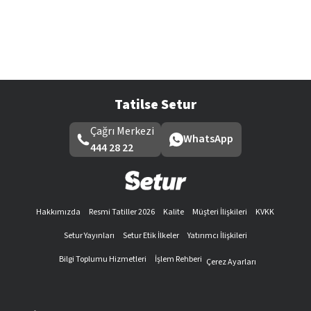
Tatilse Setur
Çağrı Merkezi
WhatsApp
444 28 22
Hakkımızda
Resmi Tatiller 2026
Kalite
Müşteri İlişkileri
KVKK
Setur Yayınları
Setur Etik İlkeler
Yatırımcı İlişkileri
Bilgi Toplumu Hizmetleri
İşlem Rehberi
Çerez Ayarları