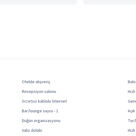
Otelde alışveriş
Balo
Resepsiyon salonu
Hızlı
Ücretsiz kablolu İnternet
Gene
Bar/lounge sayısı - 1
Açık
Düğün organizasyonu
Tur/
Valiz dolabı
Hızl