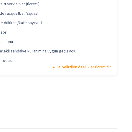
ltı servisi var (ücretli)
de racquetball/squash
e dükkanı/kafe sayısı - 1
nsör
 salonu
rlekli sandalye kullanımına uygun geçiş yolu
r odası
ile belirtilen özellikler ücretlidir.