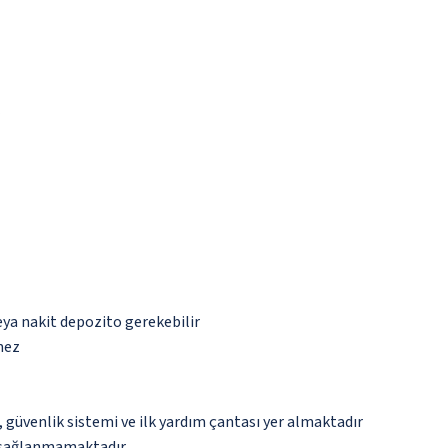
eya nakit depozito gerekebilir
mez
üvenlik sistemi ve ilk yardım çantası yer almaktadır
ar sağlanmamaktadır.