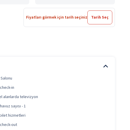
Fiyatları görmek için tarih seçiniz
Tarih Seç
 Salonu
 check-in
l alanlarda televizyon
 havuz sayısı - 1
bilet hizmetleri
ı check-out