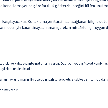
 ve konaklama yerine göre farklılık gösterebileceğini lütfen unutm
 karşılayacaktır. Konaklama yeri tarafından sağlanan bilgiler, otoma
rı nedeniyle karantinaya alınması gereken misafirler için uygun de
blolu ve kablosuz internet erişimi vardır. Özel banyo, duş/küvet kombinasyo
aylıklar sunulmaktadır.
arlanmayı unutmayın. Bu otelde misafirlere ücretsiz kablosuz İnternet, danı
erilmektedir.