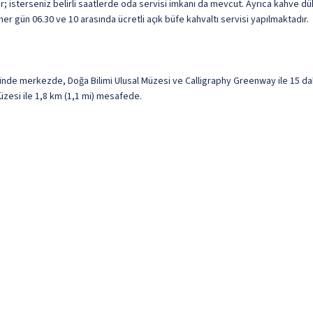
ar; isterseniz belirli saatlerde oda servisi imkanı da mevcut. Ayrıca kahve 
her gün 06.30 ve 10 arasında ücretli açık büfe kahvaltı servisi yapılmaktadır.
de merkezde, Doğa Bilimi Ulusal Müzesi ve Calligraphy Greenway ile 15 da
üzesi ile 1,8 km (1,1 mi) mesafede.