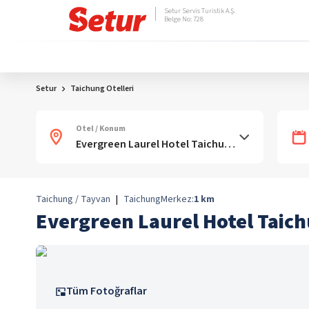
Setur Servis Turistik A.Ş.
Belge No: 728
Setur
Taichung Otelleri
Otel / Konum
Taichung / Tayvan
|
Taichung
Merkez:
1
km
Evergreen Laurel Hotel Taic
Tüm Fotoğraflar