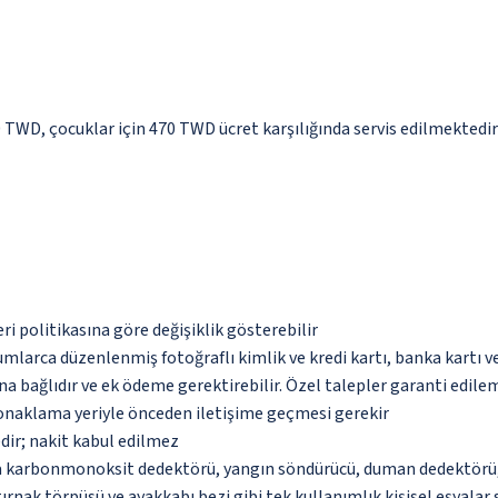
80 TWD, çocuklar için 470 TWD ücret karşılığında servis edilmektedir
eri politikasına göre değişiklik gösterebilir
umlarca düzenlenmiş fotoğraflı kimlik ve kredi kartı, banka kartı v
na bağlıdır ve ek ödeme gerektirebilir. Özel talepler garanti edile
 konaklama yeriyle önceden iletişime geçmesi gerekir
dir; nakit kabul edilmez
da karbonmonoksit dedektörü, yangın söndürücü, duman dedektörü, g
 tırnak törpüsü ve ayakkabı bezi gibi tek kullanımlık kişisel eşyal