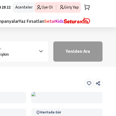
 28 22
Acenteler
Üye Ol
Giriş Yap
mpanyalar
Yaz Fırsatları
SeturKids
ı
Yeniden Ara
tişkin
Haritada Gör