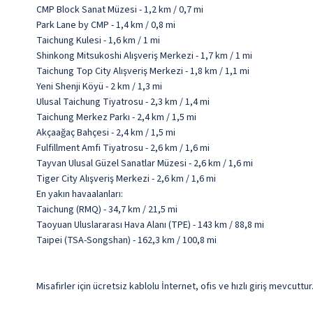
CMP Block Sanat Müzesi - 1,2 km / 0,7 mi
Park Lane by CMP - 1,4 km / 0,8 mi
Taichung Kulesi - 1,6 km / 1 mi
Shinkong Mitsukoshi Alışveriş Merkezi - 1,7 km / 1 mi
Taichung Top City Alışveriş Merkezi - 1,8 km / 1,1 mi
Yeni Shenji Köyü - 2 km / 1,3 mi
Ulusal Taichung Tiyatrosu - 2,3 km / 1,4 mi
Taichung Merkez Parkı - 2,4 km / 1,5 mi
Akçaağaç Bahçesi - 2,4 km / 1,5 mi
Fulfillment Amfi Tiyatrosu - 2,6 km / 1,6 mi
Tayvan Ulusal Güzel Sanatlar Müzesi - 2,6 km / 1,6 mi
Tiger City Alışveriş Merkezi - 2,6 km / 1,6 mi
En yakın havaalanları:
Taichung (RMQ) - 34,7 km / 21,5 mi
Taoyuan Uluslararası Hava Alanı (TPE) - 143 km / 88,8 mi
Taipei (TSA-Songshan) - 162,3 km / 100,8 mi
Misafirler için ücretsiz kablolu İnternet, ofis ve hızlı giriş mevcutt