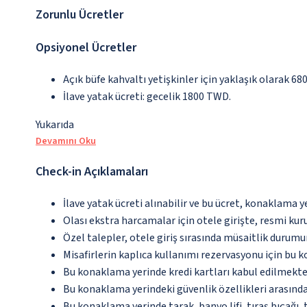
Zorunlu Ücretler
Opsiyonel Ücretler
Açık büfe kahvaltı yetişkinler için yaklaşık olarak 6
İlave yatak ücreti: gecelik 1800 TWD.
Yukarıda
Devamını Oku
Check-in Açıklamaları
İlave yatak ücreti alınabilir ve bu ücret, konaklama y
Olası ekstra harcamalar için otele girişte, resmi kur
Özel talepler, otele giriş sırasında müsaitlik durumu
Misafirlerin kaplıca kullanımı rezervasyonu için bu
Bu konaklama yerinde kredi kartları kabul edilmekte
Bu konaklama yerindeki güvenlik özellikleri arasın
Bu konaklama yerinde tarak, banyo lifi, tıraş bıçağı,