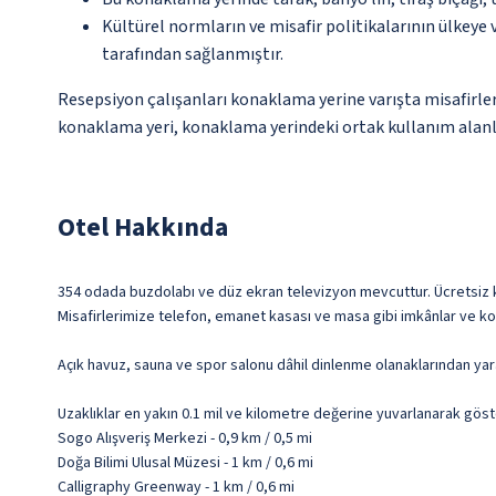
Kültürel normların ve misafir politikalarının ülkeye
tarafından sağlanmıştır.
Resepsiyon çalışanları konaklama yerine varışta misafirleri
konaklama yeri, konaklama yerindeki ortak kullanım alanla
Otel Hakkında
354 odada buzdolabı ve düz ekran televizyon mevcuttur. Ücretsiz ka
Misafirlerimize telefon, emanet kasası ve masa gibi imkânlar ve kol
Açık havuz, sauna ve spor salonu dâhil dinlenme olanaklarından yar
Uzaklıklar en yakın 0.1 mil ve kilometre değerine yuvarlanarak göst
Sogo Alışveriş Merkezi - 0,9 km / 0,5 mi
Doğa Bilimi Ulusal Müzesi - 1 km / 0,6 mi
Calligraphy Greenway - 1 km / 0,6 mi