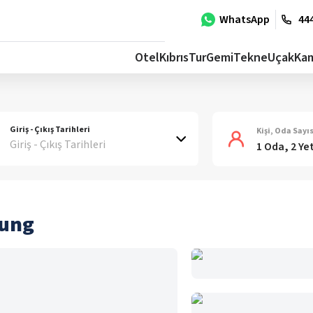
WhatsApp
444
Otel
Kıbrıs
Tur
Gemi
Tekne
Uçak
Ka
Giriş - Çıkış Tarihleri
Kişi, Oda Sayıs
Giriş - Çıkış Tarihleri
1 Oda, 2 Ye
hung