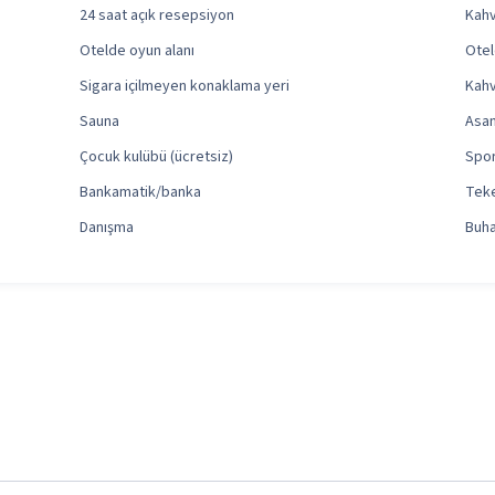
24 saat açık resepsiyon
Kahva
Otelde oyun alanı
Otel
Sigara içilmeyen konaklama yeri
Kahv
Sauna
Asa
Çocuk kulübü (ücretsiz)
Spor
Bankamatik/banka
Teke
Danışma
Buha