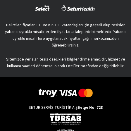
Belirtilen fiyatlar T.C. ve K.K.T.C. vatandaşları için geçerli olup tesisler
yabancı uyruklu misafirlerden fiyat farkı talep edebilmektedir. Yabancı
uyruklu misafirlere uygulanacak fiyatları çağrı merkezimizden
öğrenebilirsiniz.
Sitemizde yer alan tesis özellikleri bilgilendirme amaçlıdır, hizmet ve
kullanım saatleri dönemsel olarak Otel’ler tarafından değişitirilebilir.
SETUR SERVİS TURİSTİK A.Ş
Belge No: 728