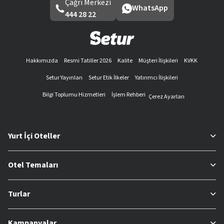
Çağrı Merkezi
WhatsApp
444 28 22
Hakkımızda
Resmi Tatiller 2026
Kalite
Müşteri İlişkileri
KVKK
Setur Yayınları
Setur Etik İlkeler
Yatırımcı İlişkileri
Bilgi Toplumu Hizmetleri
İşlem Rehberi
Çerez Ayarları
Yurt İçi Oteller
Otel Temaları
Turlar
Kampanyalar