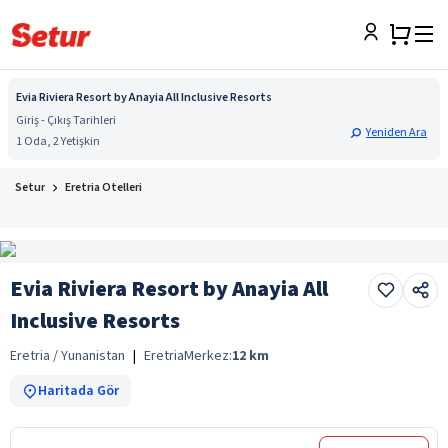
Evia Riviera Resort by Anayia All Inclusive Resorts
Giriş - Çıkış Tarihleri
Yeniden Ara
1 Oda, 2 Yetişkin
Setur
Eretria Otelleri
Evia Riviera Resort by Anayia All
Inclusive Resorts
Eretria / Yunanistan
|
Eretria
Merkez:
12
km
Haritada Gör