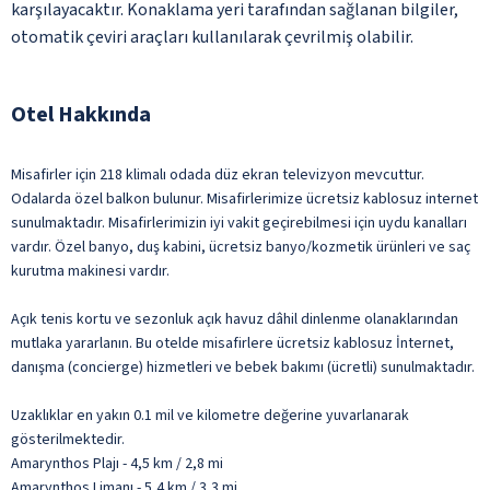
karşılayacaktır. Konaklama yeri tarafından sağlanan bilgiler,
otomatik çeviri araçları kullanılarak çevrilmiş olabilir.
Otel Hakkında
Misafirler için 218 klimalı odada düz ekran televizyon mevcuttur.
Odalarda özel balkon bulunur. Misafirlerimize ücretsiz kablosuz internet
sunulmaktadır. Misafirlerimizin iyi vakit geçirebilmesi için uydu kanalları
vardır. Özel banyo, duş kabini, ücretsiz banyo/kozmetik ürünleri ve saç
kurutma makinesi vardır.
Açık tenis kortu ve sezonluk açık havuz dâhil dinlenme olanaklarından
mutlaka yararlanın. Bu otelde misafirlere ücretsiz kablosuz İnternet,
danışma (concierge) hizmetleri ve bebek bakımı (ücretli) sunulmaktadır.
Uzaklıklar en yakın 0.1 mil ve kilometre değerine yuvarlanarak
gösterilmektedir.
Amarynthos Plajı - 4,5 km / 2,8 mi
Amarynthos Limanı - 5,4 km / 3,3 mi