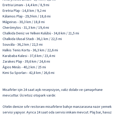
Eretria Limanı - 14,4 km / 8,9 mi
Eretria Plajı - 14,8 km / 9,2 mi
Kálamos Plajı - 29,9 km / 18,6 mi
Mágeiras - 30,3 km / 18,8 mi
Cherómylos - 31,3 km / 19,4 mi
Chalkida Deniz ve Yelken Kulübü - 34,6 km / 21,5 mi
Chalkida Ulusal Stadı - 36,1 km / 22,5 mi
Souvála - 36,2 km / 22,5 mi
Halkis Tenis Kortu - 36,3 km / 22,6 mi
Karababa Kalesi - 37,6 km / 23,4 mi
Zarakes Plajı - 39,6 km / 24,6 mi
Ágios Minás - 40,2 km / 25 mi
Kimi Su Sporları - 42,8 km / 26,6 mi
Misafirler için 24 saat açık resepsiyon, valiz dolabı ve çamaşırhane
mevcuttur. Ücretsiz otopark vardır.
Otelin denize sıfır restoranı misafirlere bahçe manzarasına nazır yemek
servisi yapıyor. Ayrıca 24 saat oda servisi imkanı mevcut. Plaj bar, havuz