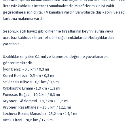
ücretsiz kablosuz internet sunulmaktadır. Misafirlerimizin iyi vakit
geçirebilmesi için dijital TV kanalları vardır. Banyolarda duş kabini ve saç
kurutma makinesi vardır.
Sezonluk açık havuz gibi dinlenme fırsatlarının keyfini sürün veya
ücretsiz kablosuz İnternet dâhil diğer imkânlardan/kolaylıklardan
yararlanın.
Uzaklıklar en yakın 0.1 mil ve kilometre değerine yuvarlanarak
gösterilmektedir.
İyon Denizi - 0,5 km / 0,3 mi
Korint Körfezi - 0,5 km / 0,3 mi
St Vlassis Kilisesi - 0,9 km / 0,5 mi
Xylokastro Limanı - 1,9 km / 1,2 mi
Fonissas Boğazı - 10,2 km / 6,3 mi
Kryoneri Gözlemevi - 18,7 km / 11,6 mi
Kryoneri Rasathanesi - 19,5 km / 12,1 mi
Lechova Bizans Manastırı - 23,2 km / 14,4 mi
Antik Titani - 28,6 km / 17,8 mi