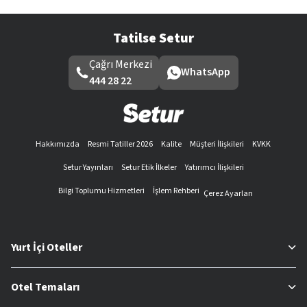
Tatilse Setur
Çağrı Merkezi
WhatsApp
444 28 22
Hakkımızda
Resmi Tatiller 2026
Kalite
Müşteri İlişkileri
KVKK
Setur Yayınları
Setur Etik İlkeler
Yatırımcı İlişkileri
Bilgi Toplumu Hizmetleri
İşlem Rehberi
Çerez Ayarları
Yurt İçi Oteller
Otel Temaları