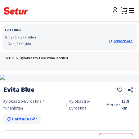
Evita Blue
Giriş - Çıkış Tarihleri
Yeniden Ara
1 Oda, 2 Yetişkin
Setur
Xylokastro-Evrostina Otelleri
Evita Blue
Xylokastro-Evrostina /
Xylokastro-
13.8
|
Merkez:
Yunanistan
Evrostina
km
Haritada Gör