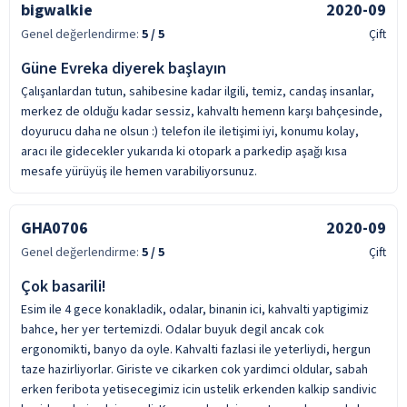
bigwalkie
2020-09
Genel değerlendirme:
5
/ 5
Çift
Güne Evreka diyerek başlayın
Çalışanlardan tutun, sahibesine kadar ilgili, temiz, candaş insanlar,
merkez de olduğu kadar sessiz, kahvaltı hemenn karşı bahçesinde,
doyurucu daha ne olsun :) telefon ile iletişimi iyi, konumu kolay,
aracı ile gidecekler yukarıda ki otopark a parkedip aşağı kısa
mesafe yürüyüş ile hemen varabiliyorsunuz.
GHA0706
2020-09
Genel değerlendirme:
5
/ 5
Çift
Çok basarili!
Esim ile 4 gece konakladik, odalar, binanin ici, kahvalti yaptigimiz
bahce, her yer tertemizdi. Odalar buyuk degil ancak cok
ergonomikti, banyo da oyle. Kahvalti fazlasi ile yeterliydi, hergun
taze hazirliyorlar. Giriste ve cikarken cok yardimci oldular, sabah
erken feribota yetisecegimiz icin ustelik erkenden kalkip sandivic