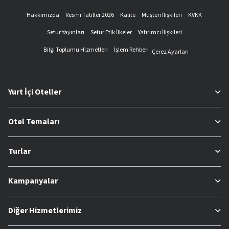
Hakkımızda
Resmi Tatiller 2026
Kalite
Müşteri İlişkileri
KVKK
Setur Yayınları
Setur Etik İlkeler
Yatırımcı İlişkileri
Bilgi Toplumu Hizmetleri
İşlem Rehberi
Çerez Ayarları
Yurt İçi Oteller
Otel Temaları
Turlar
Kampanyalar
Diğer Hizmetlerimiz