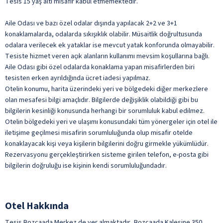
Türk Kahvesi
Tesis 15 yaş altı misafir kabul etmemektedir.
Yabancı Alkollü İçecek
Aile Odası ve bazı özel odalar dışında yapılacak 2+2 ve 3+1
Yerli Alkollü İçecek
konaklamalarda, odalarda sıkışıklık olabilir. Müsaitlik doğrultusunda
ile belirtilen özellikler ücretlidir.
odalara verilecek ek yataklar ise mevcut yatak konforunda olmayabilir.
Tesiste hizmet veren açık alanların kullanımı mevsim koşullarına bağlı.
Aile Odası gibi özel odalarda konaklama yapan misafirlerden biri
tesisten erken ayrıldığında ücret iadesi yapılmaz.
Otelin konumu, harita üzerindeki yeri ve bölgedeki diğer merkezlere
olan mesafesi bilgi amaçlıdır. Bilgilerde değişiklik olabildiği gibi bu
bilgilerin kesinliği konusunda herhangi bir sorumluluk kabul edilmez.
Otelin bölgedeki yeri ve ulaşımı konusundaki tüm yönergeler için otel ile
iletişime geçilmesi misafirin sorumluluğunda olup misafir otelde
konaklayacak kişi veya kişilerin bilgilerini doğru girmekle yükümlüdür.
Rezervasyonu gerçekleştirirken sisteme girilen telefon, e-posta gibi
bilgilerin doğruluğu ise kişinin kendi sorumluluğundadır.
Otel Hakkında
Tesis Bozcaada Merkez de yer almaktadır, Bozcaada Kalesine 350