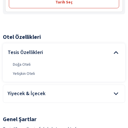
Tarih Seç
Otel Özellikleri
Tesis Özellikleri
Doğa Oteli
Yetişkin Oteli
Yiyecek & İçecek
Sadece oda konaklamalarda, tesiste alınan tüm yiyecek ve
içecekler ücretlidir.
Oda kahvaltı konaklamalarda, kahvaltı konsepte dahildir. Tesiste
Genel Şartlar
alınan diğer yiyecek ve içecekler ücretlidir
.