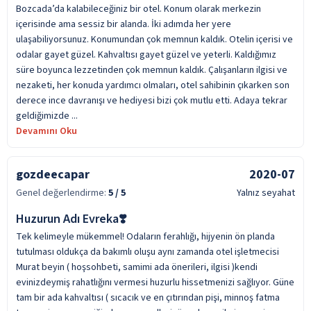
Bozcada’da kalabileceğiniz bir otel. Konum olarak merkezin
içerisinde ama sessiz bir alanda. İki adımda her yere
ulaşabiliyorsunuz. Konumundan çok memnun kaldık. Otelin içerisi ve
odalar gayet güzel. Kahvaltısı gayet güzel ve yeterli. Kaldığımız
süre boyunca lezzetinden çok memnun kaldık. Çalışanların ilgisi ve
nezaketi, her konuda yardımcı olmaları, otel sahibinin çıkarken son
derece ince davranışı ve hediyesi bizi çok mutlu etti. Adaya tekrar
geldiğimizde ...
Devamını Oku
gozdeecapar
2020-07
Genel değerlendirme:
5
/ 5
Yalnız seyahat
Huzurun Adı Evreka❣️
Tek kelimeyle mükemmel! Odaların ferahlığı, hijyenin ön planda
tutulması oldukça da bakımlı oluşu aynı zamanda otel işletmecisi
Murat beyin ( hoşsohbeti, samimi ada önerileri, ilgisi )kendi
evinizdeymiş rahatlığını vermesi huzurlu hissetmenizi sağlıyor. Güne
tam bir ada kahvaltısı ( sıcacık ve en çıtırından pişi, minnoş fatma