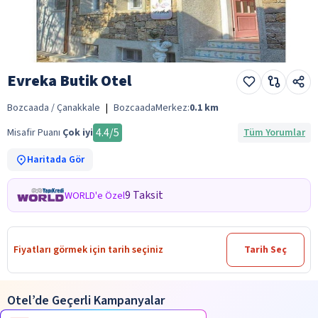
Evreka Butik Otel
Bozcaada / Çanakkale
|
Bozcaada
Merkez:
0.1
km
4.4
/5
Misafir Puanı
Çok iyi
Tüm Yorumlar
Haritada Gör
9 Taksit
WORLD'e Özel
Fiyatları görmek için tarih seçiniz
Tarih Seç
Otel’de Geçerli Kampanyalar