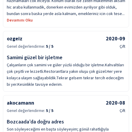
hazirlamalari cok inceydi. Konum olarak ise zaten mukemmel aksam
hic araba kullanmadik, donerken evimizden ayriliyor gibi olduk,
bundan sonra baska yerde asla kalmam, emekleriniz icin cok tese...
Devamını Oku
ozgeiz
2020-09
Genel değerlendirme:
5
/ 5
Çift
Samimi güzel bir işletme
Çalışanların çok samimi ve güler yüzlü olduğu bir işletme.Kahvaltıları
çok çeşitli ve lezzetli.Restorantlara yakın oluşu çok güzel.Her yere
kolayca ulaşım sağlayabildik.Tekrar gelsem tekrar tercih edeceğim
bi yer.Kesinlikle tavsiye ederim.
akocamann
2020-08
Genel değerlendirme:
5
/ 5
Çift
Bozcaada’da doğru adres
Son söyleyeceğimi en başta söyleyeyim; gönül rahatlığıyla