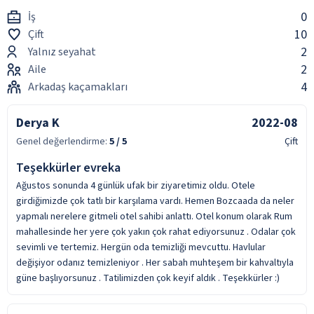
0
İş
10
Çift
2
Yalnız seyahat
2
Aile
4
Arkadaş kaçamakları
Derya K
2022-08
Genel değerlendirme:
5
/ 5
Çift
Teşekkürler evreka
Ağustos sonunda 4 günlük ufak bir ziyaretimiz oldu. Otele
girdiğimizde çok tatlı bir karşılama vardı. Hemen Bozcaada da neler
yapmalı nerelere gitmeli otel sahibi anlattı. Otel konum olarak Rum
mahallesinde her yere çok yakın çok rahat ediyorsunuz . Odalar çok
sevimli ve tertemiz. Hergün oda temizliği mevcuttu. Havlular
değişiyor odanız temizleniyor . Her sabah muhteşem bir kahvaltıyla
güne başlıyorsunuz . Tatilimizden çok keyif aldık . Teşekkürler :)