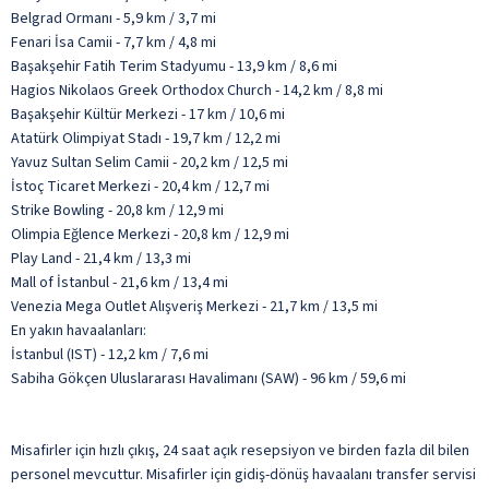
Belgrad Ormanı - 5,9 km / 3,7 mi
Fenari İsa Camii - 7,7 km / 4,8 mi
Başakşehir Fatih Terim Stadyumu - 13,9 km / 8,6 mi
Hagios Nikolaos Greek Orthodox Church - 14,2 km / 8,8 mi
Başakşehir Kültür Merkezi - 17 km / 10,6 mi
Atatürk Olimpiyat Stadı - 19,7 km / 12,2 mi
Yavuz Sultan Selim Camii - 20,2 km / 12,5 mi
İstoç Ticaret Merkezi - 20,4 km / 12,7 mi
Strike Bowling - 20,8 km / 12,9 mi
Olimpia Eğlence Merkezi - 20,8 km / 12,9 mi
Play Land - 21,4 km / 13,3 mi
Mall of İstanbul - 21,6 km / 13,4 mi
Venezia Mega Outlet Alışveriş Merkezi - 21,7 km / 13,5 mi
En yakın havaalanları:
İstanbul (IST) - 12,2 km / 7,6 mi
Sabiha Gökçen Uluslararası Havalimanı (SAW) - 96 km / 59,6 mi
Misafirler için hızlı çıkış, 24 saat açık resepsiyon ve birden fazla dil bilen
personel mevcuttur. Misafirler için gidiş-dönüş havaalanı transfer servisi