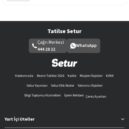
Tatilse Setur
Çağrı Merkezi
WhatsApp
444 28 22
Hakkımızda
Resmi Tatiller 2026
Kalite
Müşteri İlişkileri
KVKK
Setur Yayınları
Setur Etik İlkeler
Yatırımcı İlişkileri
Bilgi Toplumu Hizmetleri
İşlem Rehberi
Çerez Ayarları
Yurt İçi Oteller