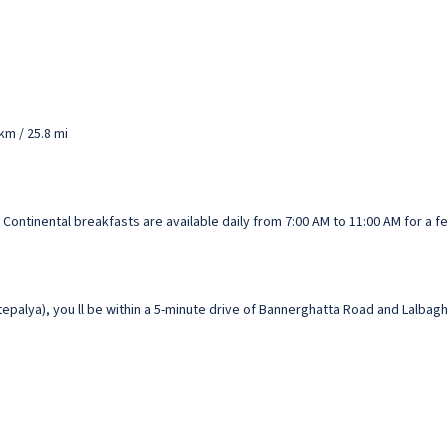
km / 25.8 mi
Continental breakfasts are available daily from 7:00 AM to 11:00 AM for a fe
palya), you ll be within a 5-minute drive of Bannerghatta Road and Lalbagh 