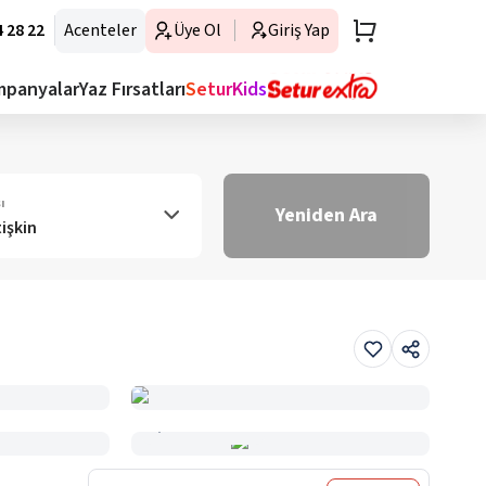
 28 22
Acenteler
Üye Ol
Giriş Yap
mpanyalar
Yaz Fırsatları
SeturKids
ı
Yeniden Ara
tişkin
Haritada Gör