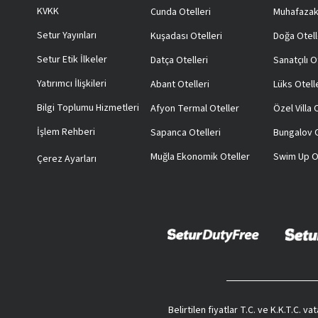
KVKK
Cunda Otelleri
Muhafazak
Setur Yayınları
Kuşadası Otelleri
Doğa Otell
Setur Etik İlkeler
Datça Otelleri
Sanatçılı O
Yatırımcı İlişkileri
Abant Otelleri
Lüks Otell
Bilgi Toplumu Hizmetleri
Afyon Termal Oteller
Özel Villa
İşlem Rehberi
Sapanca Otelleri
Bungalov O
Muğla Ekonomik Oteller
Swim Up O
Çerez Ayarları
Belirtilen fiyatlar T.C. ve K.K.T.C. 