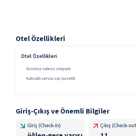
Otel Özellikleri
Otel Özellikleri
Ücretsiz valesiz otopark
Kahvaltı servisi var (ücretli)
Giriş-Çıkış ve Önemli Bilgiler
Giriş (Check-in)
Çıkış (Check-out
öğlen
-
gece yarısı
11