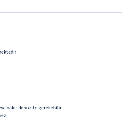
mektedir
eya nakit depozito gerekebilir
mez