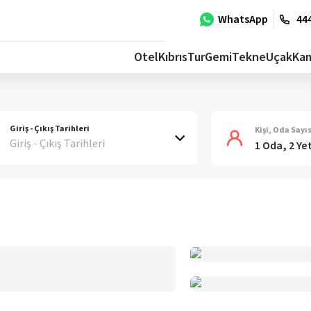
WhatsApp
444
Otel
Kıbrıs
Tur
Gemi
Tekne
Uçak
Ka
Giriş - Çıkış Tarihleri
Kişi, Oda Sayıs
Giriş - Çıkış Tarihleri
1 Oda, 2 Ye