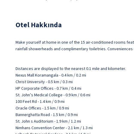
Otel Hakkında
Make yourself at home in one of the 15 air-conditioned rooms fea
rainfall showerheads and complimentary toiletries. Conveniences 
Distances are displayed to the nearest 0.1 mile and kilometer.
Nexus Mall Koramangala - 0.4 km / 0.2 mi
Christ University - 0.5 km / 0.3 mi
HP Corporate Offices - 0.7 km / 0.4 mi
St. John’s Medical College - 0.9 km / 0.6 mi
100 Feet Rd - 1.4 km / 0.9 mi
Oracle Offices - 1.5 km / 0.9 mi
Bannerghatta Road - 1.5 km / 0.9 mi
St. John s Auditorium - 1.9 km / 1.2 mi
Nimhans Convention Center - 2.1 km / 1.3 mi