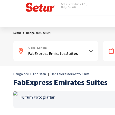
Setur Servis Turistik A.Ş.
Belge No: 728
Setur
Bangalore Otelleri
Otel / Konum
Bangalore / Hindistan
|
Bangalore
Merkez:
5.3
km
FabExpress Emirates Suites
Tüm Fotoğraflar