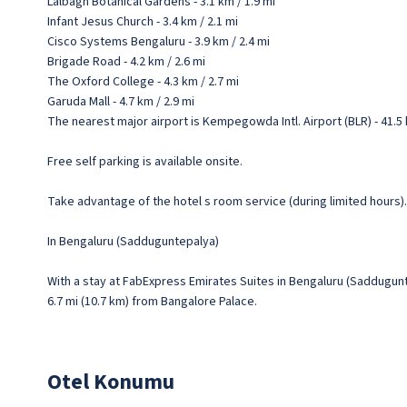
Lalbagh Botanical Gardens - 3.1 km / 1.9 mi
Infant Jesus Church - 3.4 km / 2.1 mi
Cisco Systems Bengaluru - 3.9 km / 2.4 mi
Brigade Road - 4.2 km / 2.6 mi
The Oxford College - 4.3 km / 2.7 mi
Garuda Mall - 4.7 km / 2.9 mi
The nearest major airport is Kempegowda Intl. Airport (BLR) - 41.5 
Free self parking is available onsite.
Take advantage of the hotel s room service (during limited hours). 
In Bengaluru (Sadduguntepalya)
With a stay at FabExpress Emirates Suites in Bengaluru (Saddugunte
6.7 mi (10.7 km) from Bangalore Palace.
Otel Konumu