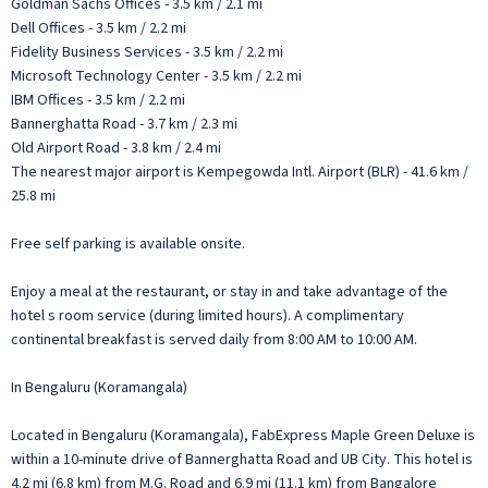
Goldman Sachs Offices - 3.5 km / 2.1 mi
Dell Offices - 3.5 km / 2.2 mi
Fidelity Business Services - 3.5 km / 2.2 mi
Microsoft Technology Center - 3.5 km / 2.2 mi
IBM Offices - 3.5 km / 2.2 mi
Bannerghatta Road - 3.7 km / 2.3 mi
Old Airport Road - 3.8 km / 2.4 mi
The nearest major airport is Kempegowda Intl. Airport (BLR) - 41.6 km /
25.8 mi
Free self parking is available onsite.
Enjoy a meal at the restaurant, or stay in and take advantage of the
hotel s room service (during limited hours). A complimentary
continental breakfast is served daily from 8:00 AM to 10:00 AM.
In Bengaluru (Koramangala)
Located in Bengaluru (Koramangala), FabExpress Maple Green Deluxe is
within a 10-minute drive of Bannerghatta Road and UB City. This hotel is
4.2 mi (6.8 km) from M.G. Road and 6.9 mi (11.1 km) from Bangalore