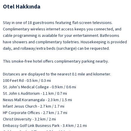
Otel Hakkında
Stay in one of 18 guestrooms featuring flat-screen televisions.
Complimentary wireless internet access keeps you connected, and
cable programming is available for your entertainment. Bathrooms
have showers and complimentary toiletries. Housekeeping is provided
daily, and rollaway/extra beds (surcharge) can be requested.
This smoke-free hotel offers complimentary parking nearby.
Distances are displayed to the nearest 0.1 mile and kilometer.
100 Feet Rd - 0.5 km / 0.3 mi
St. John’s Medical College - 0.9 km / 0.6 mi
St. John s Auditorium - 1.1 km / 0.7 mi
Nexus Mall Koramangala - 2.3 km / 1.5 mi
Infant Jesus Church - 2.7 km / 1.7 mi
HP Corporate Offices - 2.7 km / 1.7 mi
Christ University - 3.2 km / 2 mi
Embassy Golf Link Business Park - 3.4 km / 2.1 mi