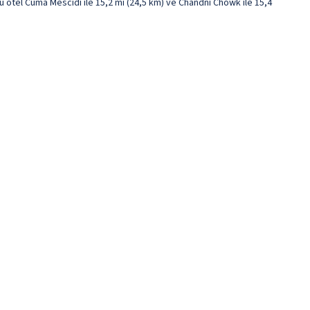
 otel Cuma Mescidi ile 15,2 mi (24,5 km) ve Chandni Chowk ile 15,4