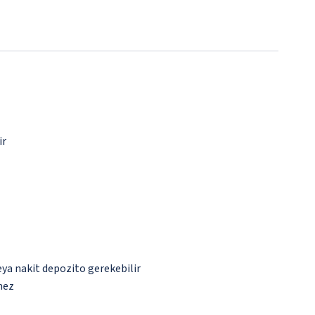
ir
eya nakit depozito gerekebilir
mez