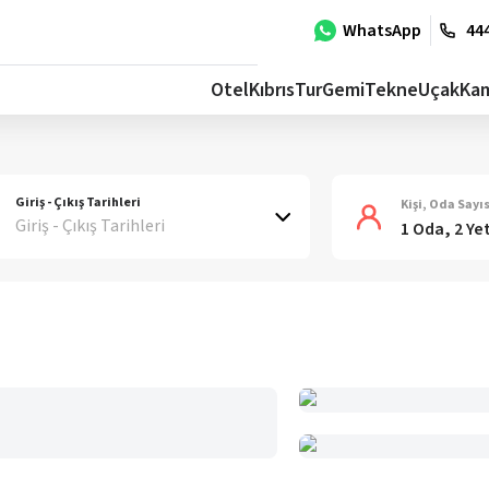
WhatsApp
444
Otel
Kıbrıs
Tur
Gemi
Tekne
Uçak
Ka
Giriş - Çıkış Tarihleri
Kişi, Oda Sayıs
Giriş - Çıkış Tarihleri
1 Oda, 2 Ye