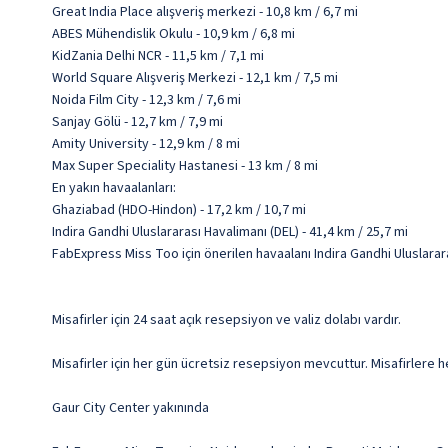
Great India Place alışveriş merkezi - 10,8 km / 6,7 mi
ABES Mühendislik Okulu - 10,9 km / 6,8 mi
KidZania Delhi NCR - 11,5 km / 7,1 mi
World Square Alışveriş Merkezi - 12,1 km / 7,5 mi
Noida Film City - 12,3 km / 7,6 mi
Sanjay Gölü - 12,7 km / 7,9 mi
Amity University - 12,9 km / 8 mi
Max Super Speciality Hastanesi - 13 km / 8 mi
En yakın havaalanları:
Ghaziabad (HDO-Hindon) - 17,2 km / 10,7 mi
Indira Gandhi Uluslararası Havalimanı (DEL) - 41,4 km / 25,7 mi
FabExpress Miss Too için önerilen havaalanı Indira Gandhi Uluslarara
Misafirler için 24 saat açık resepsiyon ve valiz dolabı vardır.
Misafirler için her gün ücretsiz resepsiyon mevcuttur. Misafirlere he
Gaur City Center yakınında