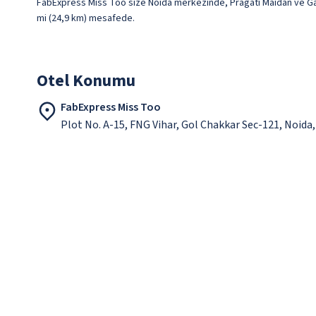
FabExpress Miss Too size Noida merkezinde, Pragati Maidan ve Gaur
mi (24,9 km) mesafede.
Otel Konumu
FabExpress Miss Too
Plot No. A-15, FNG Vihar, Gol Chakkar Sec-121, Noid