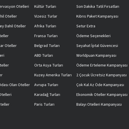
rvasyon Otelleri
Kültür Turları
Son Dakika Tatil Fırsatları
hil Oteller
Vizesiz Turlar
Kıbrıs Paket Kampanyası
ey Dahil Oteller
Afrika Turları
Setur Extra
teller
Fransa Turları
Ödeme Seçenekleri
ar Oteller
Belgrad Turları
Seyahat İptal Güvencesi
eri
ABD Turları
Worldpuan Kampanyası
teller
Orta Asya Turları
Ödeme Erteleme Kampanyası
er
Kuzey Amerika Turları
2 Çocuk Ücretsiz Kampanyası
 Odası Olan Oteller
Avrupa Turları
Çok Kal Az Öde Kampanyası
telleri
Karadağ Turları
Ekonomik Oteller Kampanyası
teller
Paris Turları
Balayı Otelleri Kampanyası