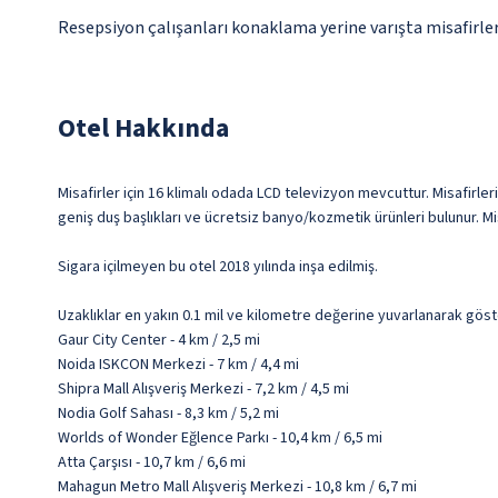
Resepsiyon çalışanları konaklama yerine varışta misafirleri
Otel Hakkında
Misafirler için 16 klimalı odada LCD televizyon mevcuttur. Misafirler
geniş duş başlıkları ve ücretsiz banyo/kozmetik ürünleri bulunur. Mi
Sigara içilmeyen bu otel 2018 yılında inşa edilmiş.
Uzaklıklar en yakın 0.1 mil ve kilometre değerine yuvarlanarak göst
Gaur City Center - 4 km / 2,5 mi
Noida ISKCON Merkezi - 7 km / 4,4 mi
Shipra Mall Alışveriş Merkezi - 7,2 km / 4,5 mi
Nodia Golf Sahası - 8,3 km / 5,2 mi
Worlds of Wonder Eğlence Parkı - 10,4 km / 6,5 mi
Atta Çarşısı - 10,7 km / 6,6 mi
Mahagun Metro Mall Alışveriş Merkezi - 10,8 km / 6,7 mi