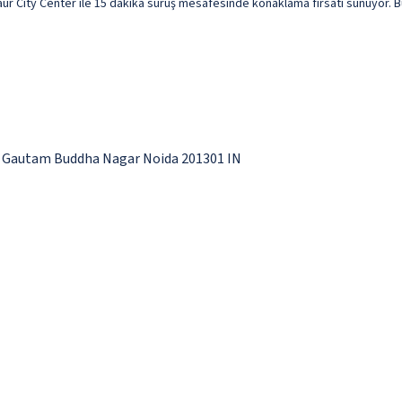
 City Center ile 15 dakika sürüş mesafesinde konaklama fırsatı sunuyor. Bu
a, Gautam Buddha Nagar Noida 201301 IN