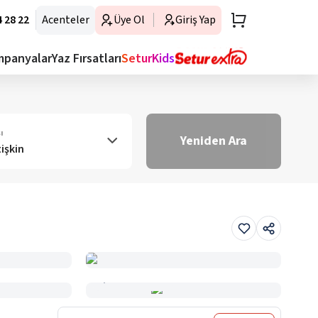
 28 22
Acenteler
Üye Ol
Giriş Yap
mpanyalar
Yaz Fırsatları
SeturKids
ı
Yeniden Ara
tişkin
Haritada Gör