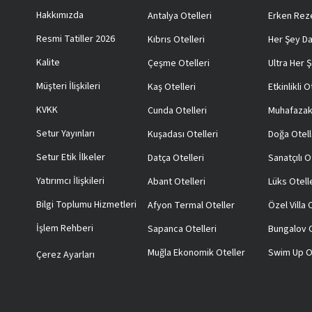
Hakkımızda
Antalya Otelleri
Erken Reze
Resmi Tatiller 2026
Kıbrıs Otelleri
Her Şey Da
Kalite
Çeşme Otelleri
Ultra Her Ş
Müşteri İlişkileri
Kaş Otelleri
Etkinlikli O
KVKK
Cunda Otelleri
Muhafazak
Setur Yayınları
Kuşadası Otelleri
Doğa Otell
Setur Etik İlkeler
Datça Otelleri
Sanatçılı O
Yatırımcı İlişkileri
Abant Otelleri
Lüks Otell
Bilgi Toplumu Hizmetleri
Afyon Termal Oteller
Özel Villa
İşlem Rehberi
Sapanca Otelleri
Bungalov O
Muğla Ekonomik Oteller
Swim Up O
Çerez Ayarları