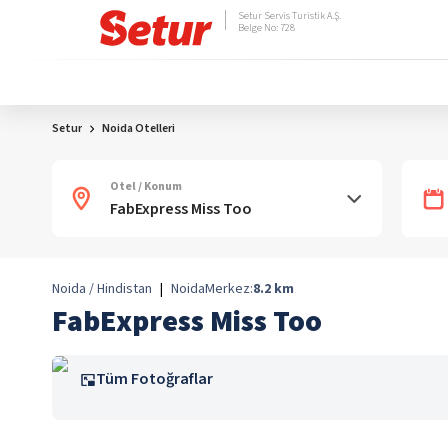
Setur Servis Turistik A.Ş.
Belge No: 728
Setur
Noida Otelleri
Otel / Konum
Noida / Hindistan
|
Noida
Merkez:
8.2
km
FabExpress Miss Too
Tüm Fotoğraflar