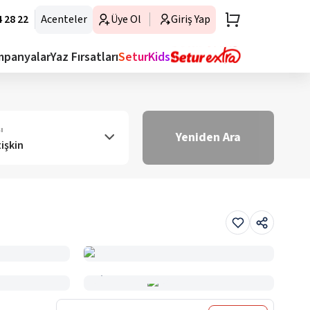
 28 22
Acenteler
Üye Ol
Giriş Yap
mpanyalar
Yaz Fırsatları
SeturKids
ı
Yeniden Ara
tişkin
Haritada Gör