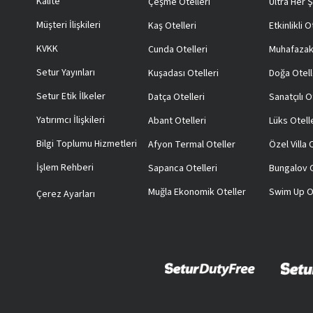
Kalite
Çeşme Otelleri
Ultra Her Ş
Müşteri İlişkileri
Kaş Otelleri
Etkinlikli O
KVKK
Cunda Otelleri
Muhafazak
Setur Yayınları
Kuşadası Otelleri
Doğa Otell
Setur Etik İlkeler
Datça Otelleri
Sanatçılı O
Yatırımcı İlişkileri
Abant Otelleri
Lüks Otell
Bilgi Toplumu Hizmetleri
Afyon Termal Oteller
Özel Villa
İşlem Rehberi
Sapanca Otelleri
Bungalov O
Muğla Ekonomik Oteller
Swim Up O
Çerez Ayarları