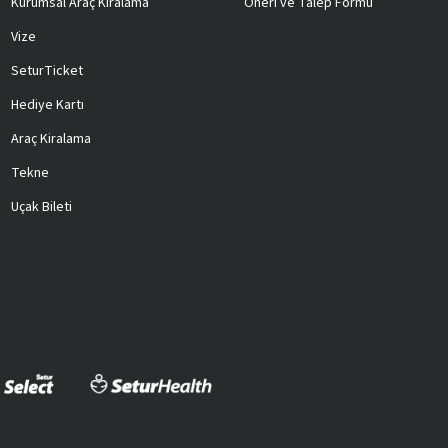
Kurumsal Araç Kiralama
Öneri ve Talep Formu
Vize
SeturTicket
Hediye Kartı
Araç Kiralama
Tekne
Uçak Bileti