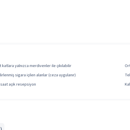
t katlara yalnızca merdivenler ile çıkılabilir
Or
lirlenmiş sigara içilen alanlar (ceza uygulanır)
Tek
 saat açık resepsiyon
Kah
)