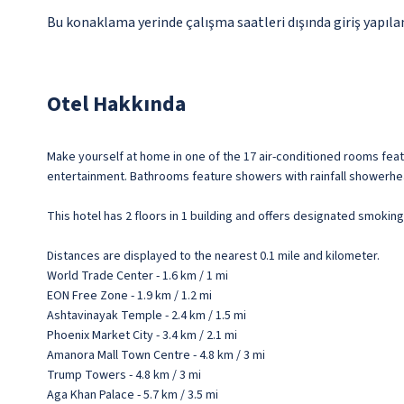
Bu konaklama yerinde çalışma saatleri dışında giriş yapıla
Otel Hakkında
Make yourself at home in one of the 17 air-conditioned rooms fea
entertainment. Bathrooms feature showers with rainfall showerhe
This hotel has 2 floors in 1 building and offers designated smoking
Distances are displayed to the nearest 0.1 mile and kilometer.
World Trade Center - 1.6 km / 1 mi
EON Free Zone - 1.9 km / 1.2 mi
Ashtavinayak Temple - 2.4 km / 1.5 mi
Phoenix Market City - 3.4 km / 2.1 mi
Amanora Mall Town Centre - 4.8 km / 3 mi
Trump Towers - 4.8 km / 3 mi
Aga Khan Palace - 5.7 km / 3.5 mi