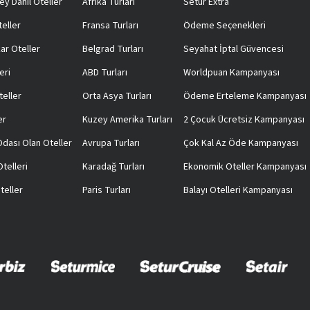
ey Dahil Oteller
Afrika Turları
Setur Extra
teller
Fransa Turları
Ödeme Seçenekleri
ar Oteller
Belgrad Turları
Seyahat İptal Güvencesi
eri
ABD Turları
Worldpuan Kampanyası
teller
Orta Asya Turları
Ödeme Erteleme Kampanyası
er
Kuzey Amerika Turları
2 Çocuk Ücretsiz Kampanyası
 Odası Olan Oteller
Avrupa Turları
Çok Kal Az Öde Kampanyası
telleri
Karadağ Turları
Ekonomik Oteller Kampanyası
teller
Paris Turları
Balayı Otelleri Kampanyası