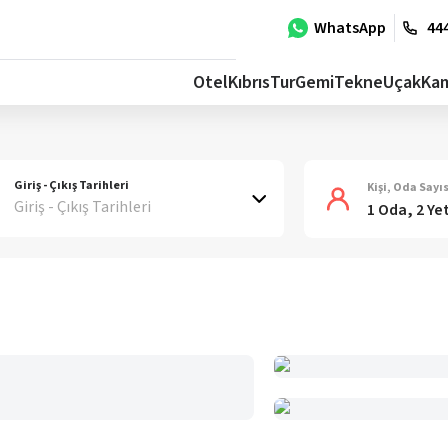
WhatsApp
444
Otel
Kıbrıs
Tur
Gemi
Tekne
Uçak
Ka
Giriş - Çıkış Tarihleri
Kişi, Oda Sayıs
Giriş - Çıkış Tarihleri
1 Oda, 2 Ye