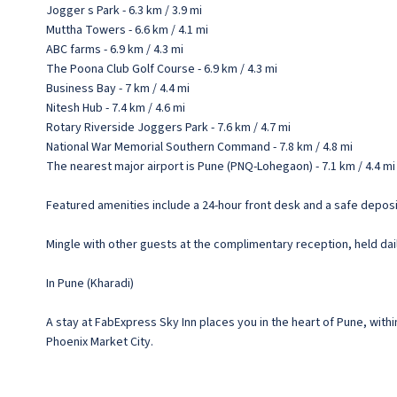
Jogger s Park - 6.3 km / 3.9 mi
Muttha Towers - 6.6 km / 4.1 mi
ABC farms - 6.9 km / 4.3 mi
The Poona Club Golf Course - 6.9 km / 4.3 mi
Business Bay - 7 km / 4.4 mi
Nitesh Hub - 7.4 km / 4.6 mi
Rotary Riverside Joggers Park - 7.6 km / 4.7 mi
National War Memorial Southern Command - 7.8 km / 4.8 mi
The nearest major airport is Pune (PNQ-Lohegaon) - 7.1 km / 4.4 mi
Featured amenities include a 24-hour front desk and a safe deposit
Mingle with other guests at the complimentary reception, held daily
In Pune (Kharadi)
A stay at FabExpress Sky Inn places you in the heart of Pune, with
Phoenix Market City.