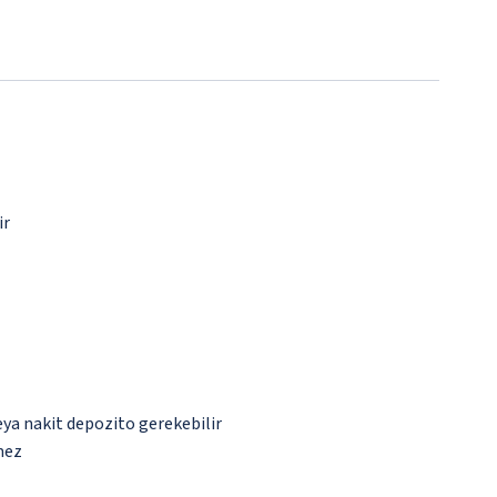
ir
eya nakit depozito gerekebilir
mez