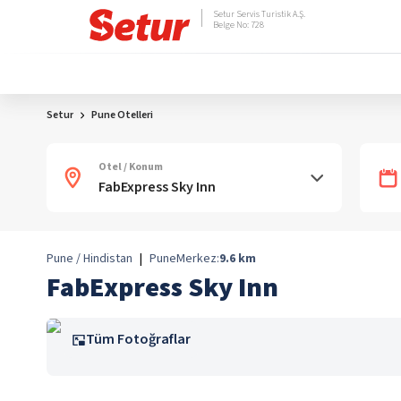
Setur Servis Turistik A.Ş.
Belge No: 728
Setur
Pune Otelleri
Otel / Konum
Pune / Hindistan
|
Pune
Merkez:
9.6
km
FabExpress Sky Inn
Tüm Fotoğraflar