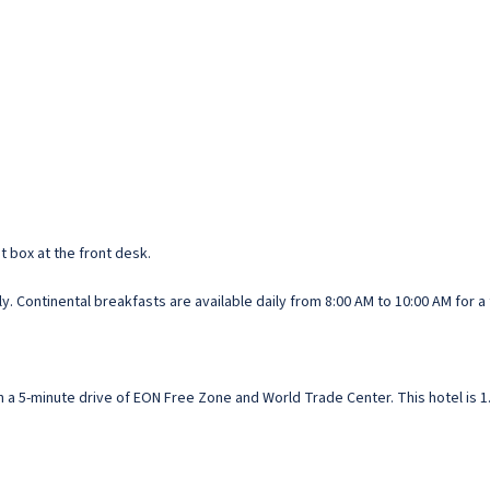
 box at the front desk.
. Continental breakfasts are available daily from 8:00 AM to 10:00 AM for a 
in a 5-minute drive of EON Free Zone and World Trade Center. This hotel is 1