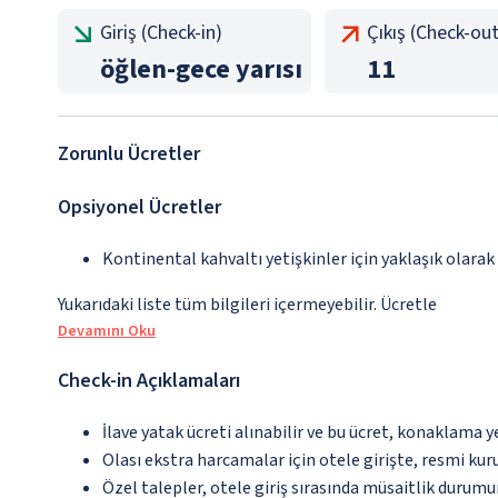
Giriş (Check-in)
Çıkış (Check-out
öğlen
-
gece yarısı
11
Zorunlu Ücretler
Opsiyonel Ücretler
Kontinental kahvaltı yetişkinler için yaklaşık olarak
Yukarıdaki liste tüm bilgileri içermeyebilir. Ücretle
Devamını Oku
Check-in Açıklamaları
İlave yatak ücreti alınabilir ve bu ücret, konaklama y
Olası ekstra harcamalar için otele girişte, resmi kur
Özel talepler, otele giriş sırasında müsaitlik durumu