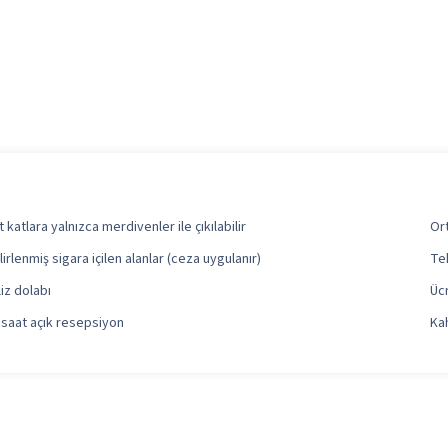
t katlara yalnızca merdivenler ile çıkılabilir
Or
lirlenmiş sigara içilen alanlar (ceza uygulanır)
Tek
liz dolabı
Üc
 saat açık resepsiyon
Kah