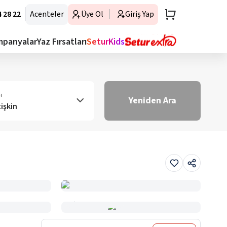
 28 22
Acenteler
Üye Ol
Giriş Yap
mpanyalar
Yaz Fırsatları
SeturKids
ı
Yeniden Ara
tişkin
Haritada Gör