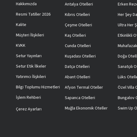
Hakkımızda
Antalya Otelleri
Erken Reze
Resmi Tatiller 2026
Kıbrıs Otelleri
Her Şey Da
Kalite
Çeşme Otelleri
Ultra Her Ş
Müşteri İlişkileri
Kaş Otelleri
Etkinlikli O
KVKK
Cunda Otelleri
Muhafazak
Setur Yayınları
Kuşadası Otelleri
Doğa Otell
Setur Etik İlkeler
Datça Otelleri
Sanatçılı O
Yatırımcı İlişkileri
Abant Otelleri
Lüks Otell
Bilgi Toplumu Hizmetleri
Afyon Termal Oteller
Özel Villa
İşlem Rehberi
Sapanca Otelleri
Bungalov O
Muğla Ekonomik Oteller
Swim Up O
Çerez Ayarları