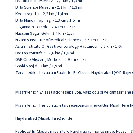
BM Birla Bilim Merkezi - 2,1 km / 1,3 mi
Birla Science Museum - 2,2 km / 1,3 mi
Keesaragutta - 2,2 km / 1,4 mi
Birla Mandir Tapınağı - 2,3 km / 1,5 mi
Jagannath Temple - 2,4 km / 1,5 mi
Hussain Sagar Gölü - 2,4 km / 1,5 mi
Nizam s Institute of Medical Sciences - 2,5 km / 1,5 mi
Asian Institute Of Gastroenterology Hastanesi - 2,5 km / 1,6 mi
Dargah Yousufain - 2,6 km / 1,6 mi
GVK One Alışveriş Merkezi - 2,9 km / 1,8 mi
Shahi Masjid - 3 km / 1,9 mi
Tercih edilen havaalanı Fabhotel Br Classic Haydarabad (HYD-Rajiv 
Misafirler için 24 saat açık resepsiyon, valiz dolabı ve çamaşırhane
Misafirler için her gün ücretsiz resepsiyon mevcuttur. Misafirlere he
Haydarabad (Masab Tank) içinde
Fabhotel Br Classic misafirlere Haydarabad merkezinde, Hussain Sa