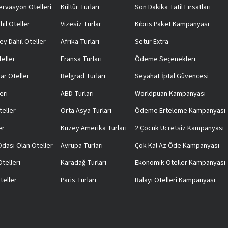
rvasyon Otelleri
Kültür Turları
Son Dakika Tatil Fırsatları
hil Oteller
Vizesiz Turlar
Kıbrıs Paket Kampanyası
ey Dahil Oteller
Afrika Turları
Setur Extra
teller
Fransa Turları
Ödeme Seçenekleri
ar Oteller
Belgrad Turları
Seyahat İptal Güvencesi
eri
ABD Turları
Worldpuan Kampanyası
teller
Orta Asya Turları
Ödeme Erteleme Kampanyası
er
Kuzey Amerika Turları
2 Çocuk Ücretsiz Kampanyası
 Odası Olan Oteller
Avrupa Turları
Çok Kal Az Öde Kampanyası
telleri
Karadağ Turları
Ekonomik Oteller Kampanyası
teller
Paris Turları
Balayı Otelleri Kampanyası