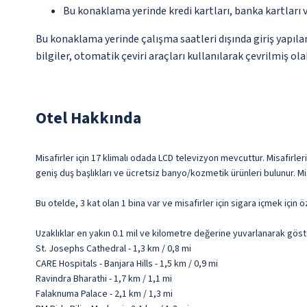
Bu konaklama yerinde kredi kartları, banka kartları 
Bu konaklama yerinde çalışma saatleri dışında giriş yapıl
bilgiler, otomatik çeviri araçları kullanılarak çevrilmiş olab
Otel Hakkında
Misafirler için 17 klimalı odada LCD televizyon mevcuttur. Misafirler
geniş duş başlıkları ve ücretsiz banyo/kozmetik ürünleri bulunur. Mi
Bu otelde, 3 kat olan 1 bina var ve misafirler için sigara içmek için öz
Uzaklıklar en yakın 0.1 mil ve kilometre değerine yuvarlanarak göst
St. Josephs Cathedral - 1,3 km / 0,8 mi
CARE Hospitals - Banjara Hills - 1,5 km / 0,9 mi
Ravindra Bharathi - 1,7 km / 1,1 mi
Falaknuma Palace - 2,1 km / 1,3 mi