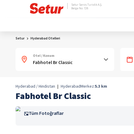
Setur Servis Turistik A.Ş.
Belge No: 728
Setur
Hyderabad Otelleri
Otel / Konum
Hyderabad / Hindistan
|
Hyderabad
Merkez:
5.3
km
Fabhotel Br Classic
Tüm Fotoğraflar