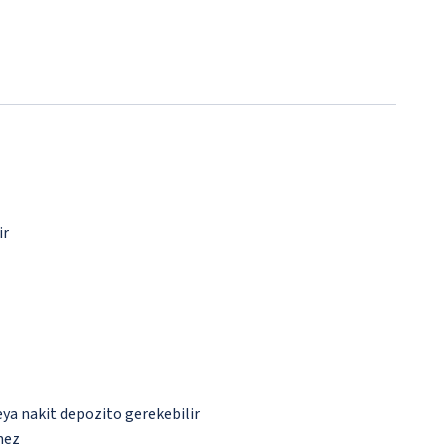
ir
eya nakit depozito gerekebilir
mez