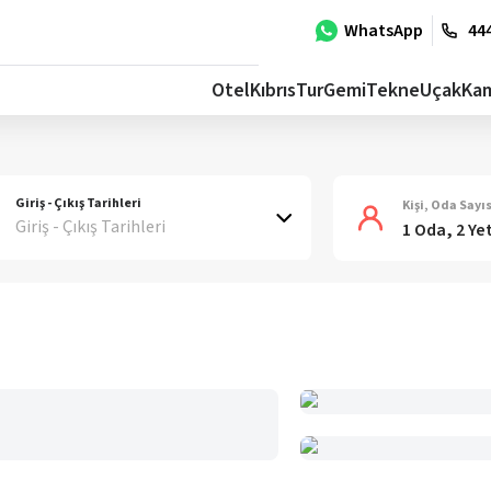
WhatsApp
444
Otel
Kıbrıs
Tur
Gemi
Tekne
Uçak
Ka
Giriş - Çıkış Tarihleri
Kişi, Oda Sayıs
Giriş - Çıkış Tarihleri
1 Oda, 2 Ye