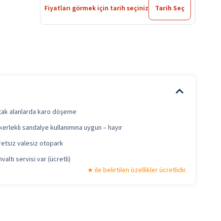
Fiyatları görmek için tarih seçiniz
Tarih Seç
tak alanlarda karo döşeme
erlekli sandalye kullanımına uygun – hayır
retsiz valesiz otopark
valtı servisi var (ücretli)
ile belirtilen özellikler ücretlidir.