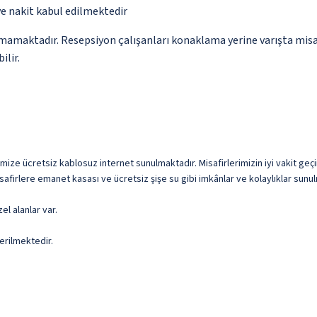
ve nakit kabul edilmektedir
amamaktadır. Resepsiyon çalışanları konaklama yerine varışta misaf
ilir.
imize ücretsiz kablosuz internet sunulmaktadır. Misafirlerimizin iyi vakit geçi
safirlere emanet kasası ve ücretsiz şişe su gibi imkânlar ve kolaylıklar sunu
el alanlar var.
erilmektedir.