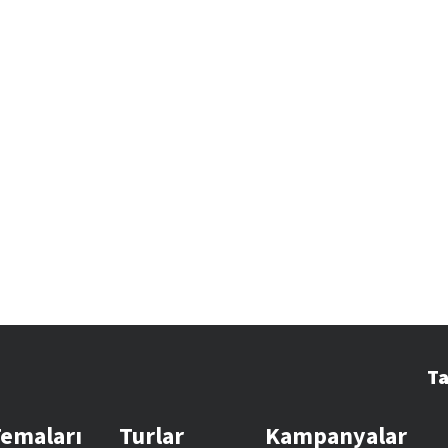
Ta
Temaları
Turlar
Kampanyalar