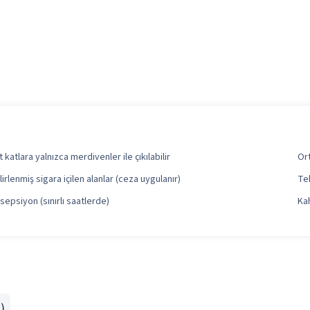
t katlara yalnızca merdivenler ile çıkılabilir
Or
lirlenmiş sigara içilen alanlar (ceza uygulanır)
Tek
sepsiyon (sınırlı saatlerde)
Kah
)