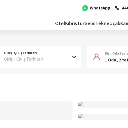
WhatsApp
444
Otel
Kıbrıs
Tur
Gemi
Tekne
Uçak
Ka
Giriş - Çıkış Tarihleri
Kişi, Oda Sayıs
Giriş - Çıkış Tarihleri
1 Oda, 2 Ye