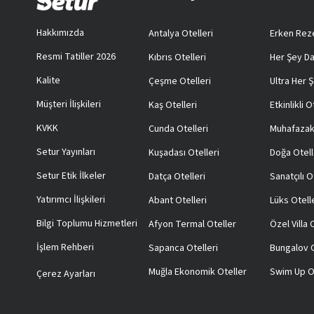
Hakkımızda
Antalya Otelleri
Erken Reze
Resmi Tatiller 2026
Kıbrıs Otelleri
Her Şey Da
Kalite
Çeşme Otelleri
Ultra Her Ş
Müşteri İlişkileri
Kaş Otelleri
Etkinlikli O
KVKK
Cunda Otelleri
Muhafazak
Setur Yayınları
Kuşadası Otelleri
Doğa Otell
Setur Etik İlkeler
Datça Otelleri
Sanatçılı O
Yatırımcı İlişkileri
Abant Otelleri
Lüks Otell
Bilgi Toplumu Hizmetleri
Afyon Termal Oteller
Özel Villa
İşlem Rehberi
Sapanca Otelleri
Bungalov O
Muğla Ekonomik Oteller
Swim Up O
Çerez Ayarları