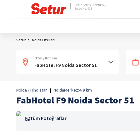
Setur Servis Turistik A.Ş.
Belge No: 728
Setur
Noida Otelleri
Otel / Konum
Noida / Hindistan
|
Noida
Merkez:
4.9
km
FabHotel F9 Noida Sector 51
Tüm Fotoğraflar