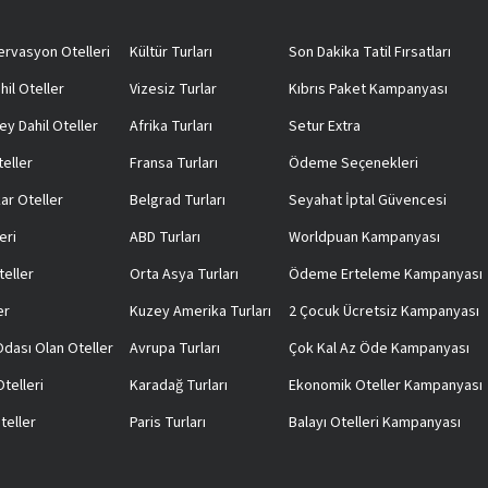
rvasyon Otelleri
Kültür Turları
Son Dakika Tatil Fırsatları
hil Oteller
Vizesiz Turlar
Kıbrıs Paket Kampanyası
ey Dahil Oteller
Afrika Turları
Setur Extra
teller
Fransa Turları
Ödeme Seçenekleri
ar Oteller
Belgrad Turları
Seyahat İptal Güvencesi
eri
ABD Turları
Worldpuan Kampanyası
teller
Orta Asya Turları
Ödeme Erteleme Kampanyası
er
Kuzey Amerika Turları
2 Çocuk Ücretsiz Kampanyası
 Odası Olan Oteller
Avrupa Turları
Çok Kal Az Öde Kampanyası
telleri
Karadağ Turları
Ekonomik Oteller Kampanyası
teller
Paris Turları
Balayı Otelleri Kampanyası