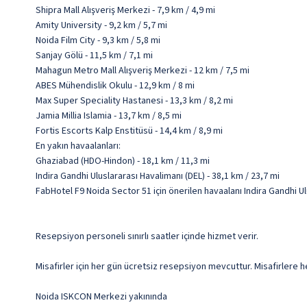
Shipra Mall Alışveriş Merkezi - 7,9 km / 4,9 mi
Amity University - 9,2 km / 5,7 mi
Noida Film City - 9,3 km / 5,8 mi
Sanjay Gölü - 11,5 km / 7,1 mi
Mahagun Metro Mall Alışveriş Merkezi - 12 km / 7,5 mi
ABES Mühendislik Okulu - 12,9 km / 8 mi
Max Super Speciality Hastanesi - 13,3 km / 8,2 mi
Jamia Millia Islamia - 13,7 km / 8,5 mi
Fortis Escorts Kalp Enstitüsü - 14,4 km / 8,9 mi
En yakın havaalanları:
Ghaziabad (HDO-Hindon) - 18,1 km / 11,3 mi
Indira Gandhi Uluslararası Havalimanı (DEL) - 38,1 km / 23,7 mi
FabHotel F9 Noida Sector 51 için önerilen havaalanı Indira Gandhi Ul
Resepsiyon personeli sınırlı saatler içinde hizmet verir.
Misafirler için her gün ücretsiz resepsiyon mevcuttur. Misafirlere he
Noida ISKCON Merkezi yakınında