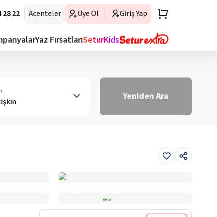
 28 22
Acenteler
Üye Ol
Giriş Yap
mpanyalar
Yaz Fırsatları
SeturKids
ı
Yeniden Ara
tişkin
Haritada Gör