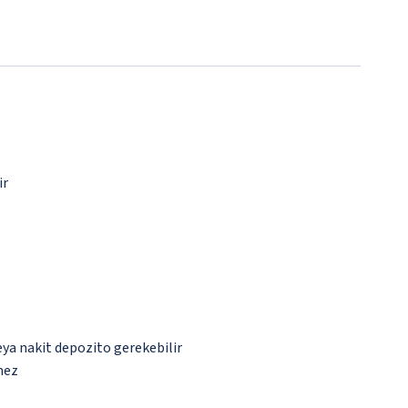
ir
eya nakit depozito gerekebilir
mez