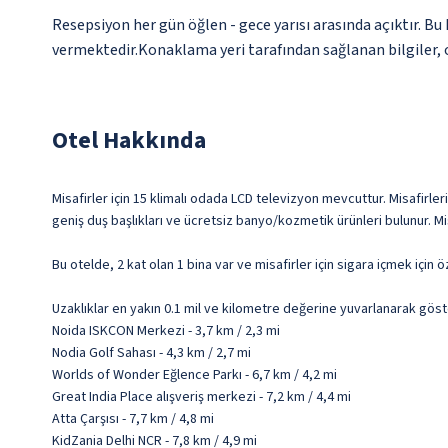
Resepsiyon her gün öğlen - gece yarısı arasında açıktır. B
vermektedir.Konaklama yeri tarafından sağlanan bilgiler, ot
Otel Hakkında
Misafirler için 15 klimalı odada LCD televizyon mevcuttur. Misafirler
geniş duş başlıkları ve ücretsiz banyo/kozmetik ürünleri bulunur. Mi
Bu otelde, 2 kat olan 1 bina var ve misafirler için sigara içmek için öz
Uzaklıklar en yakın 0.1 mil ve kilometre değerine yuvarlanarak göst
Noida ISKCON Merkezi - 3,7 km / 2,3 mi
Nodia Golf Sahası - 4,3 km / 2,7 mi
Worlds of Wonder Eğlence Parkı - 6,7 km / 4,2 mi
Great India Place alışveriş merkezi - 7,2 km / 4,4 mi
Atta Çarşısı - 7,7 km / 4,8 mi
KidZania Delhi NCR - 7,8 km / 4,9 mi