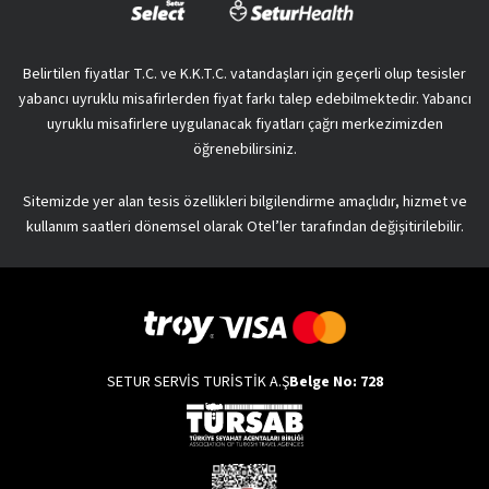
Belirtilen fiyatlar T.C. ve K.K.T.C. vatandaşları için geçerli olup tesisler
yabancı uyruklu misafirlerden fiyat farkı talep edebilmektedir. Yabancı
uyruklu misafirlere uygulanacak fiyatları çağrı merkezimizden
öğrenebilirsiniz.
Sitemizde yer alan tesis özellikleri bilgilendirme amaçlıdır, hizmet ve
kullanım saatleri dönemsel olarak Otel’ler tarafından değişitirilebilir.
SETUR SERVİS TURİSTİK A.Ş
Belge No: 728