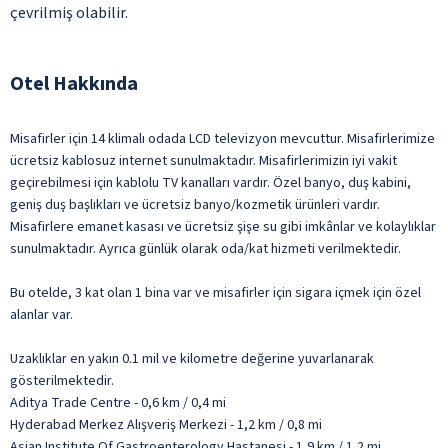
çevrilmiş olabilir.
Otel Hakkında
Misafirler için 14 klimalı odada LCD televizyon mevcuttur. Misafirlerimize
ücretsiz kablosuz internet sunulmaktadır. Misafirlerimizin iyi vakit
geçirebilmesi için kablolu TV kanalları vardır. Özel banyo, duş kabini,
geniş duş başlıkları ve ücretsiz banyo/kozmetik ürünleri vardır.
Misafirlere emanet kasası ve ücretsiz şişe su gibi imkânlar ve kolaylıklar
sunulmaktadır. Ayrıca günlük olarak oda/kat hizmeti verilmektedir.
Bu otelde, 3 kat olan 1 bina var ve misafirler için sigara içmek için özel
alanlar var.
Uzaklıklar en yakın 0.1 mil ve kilometre değerine yuvarlanarak
gösterilmektedir.
Aditya Trade Centre - 0,6 km / 0,4 mi
Hyderabad Merkez Alışveriş Merkezi - 1,2 km / 0,8 mi
Asian Institute Of Gastroenterology Hastanesi - 1,9 km / 1,2 mi