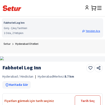
Fabhotel Log Inn
Giriş - Çıkış Tarihleri
Yeniden Ara
1 Oda, 2 Yetişkin
Setur
Hyderabad Otelleri
Fabhotel Log Inn
Hyderabad / Hindistan
|
Hyderabad
Merkez:
8.7
km
Haritada Gör
Fiyatları görmek için tarih seçiniz
Tarih Seç