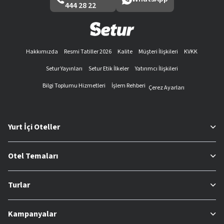
444 28 22
Hakkımızda
Resmi Tatiller 2026
Kalite
Müşteri İlişkileri
KVKK
Setur Yayınları
Setur Etik İlkeler
Yatırımcı İlişkileri
Bilgi Toplumu Hizmetleri
İşlem Rehberi
Çerez Ayarları
Yurt İçi Oteller
Otel Temaları
Turlar
Kampanyalar