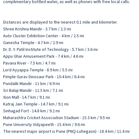
complimentary bottled water, as well as phones with free local calls.
Distances are displayed to the nearest 0.1 mile and kilometer.
Shree Krishna Mandir - 3.7 km / 2.3 mi
Auto Cluster Exhibition Center - 4 km / 2.5 mi
Ganesha Temple - 4.7 km / 2.9 mi
Dr. D. Y. Patil Institute of Technology - 5.7 km / 3.6 mi
Appu Ghar Amusement Park - 7.4 km / 4.6 mi
Pavana River - 7.5 km / 4.7 mi
Lord Ayyappa Temple - 8.9 km / 5.5 mi
Pimple Gurav Dinosaur Park - 10.4 km / 6.4 mi
Pundalik Mandir - 11 km / 6.9 mi
Sri Balaji Mandir - 11.5 km / 7.1 mi
Xion Mall - 14.7 km / 9.1 mi
Katraj Jain Temple - 14.7 km / 9.1 mi
Sinhagad Fort - 14.8 km / 9.2 mi
Maharashtra Cricket Association Stadium - 15.3 km / 9.5 mi
Pune University Vidyapeeth - 15.4 km / 9.6 mi
The nearest major airport is Pune (PNQ-Lohegaon) - 18.4 km / 11.4 mi