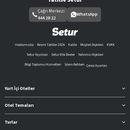
Çağrı Merkezi
WhatsApp
444 28 22
Hakkımızda
Resmi Tatiller 2026
Kalite
Müşteri İlişkileri
KVKK
Setur Yayınları
Setur Etik İlkeler
Yatırımcı İlişkileri
Bilgi Toplumu Hizmetleri
İşlem Rehberi
Çerez Ayarları
Yurt İçi Oteller
Otel Temaları
Turlar