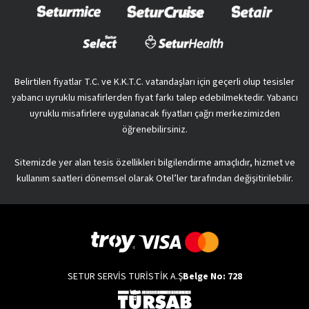
Belirtilen fiyatlar T.C. ve K.K.T.C. vatandaşları için geçerli olup tesisler
yabancı uyruklu misafirlerden fiyat farkı talep edebilmektedir. Yabancı
uyruklu misafirlere uygulanacak fiyatları çağrı merkezimizden
öğrenebilirsiniz.
Sitemizde yer alan tesis özellikleri bilgilendirme amaçlıdır, hizmet ve
kullanım saatleri dönemsel olarak Otel’ler tarafından değişitirilebilir.
SETUR SERVİS TURİSTİK A.Ş
Belge No: 728