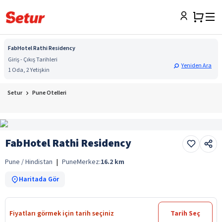
FabHotel Rathi Residency
Giriş - Çıkış Tarihleri
Yeniden Ara
1 Oda, 2 Yetişkin
Setur
Pune Otelleri
FabHotel Rathi Residency
Pune / Hindistan
|
Pune
Merkez:
16.2
km
Haritada Gör
Fiyatları görmek için tarih seçiniz
Tarih Seç