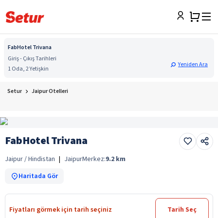
FabHotel Trivana
Giriş - Çıkış Tarihleri
Yeniden Ara
1 Oda, 2 Yetişkin
Setur
Jaipur Otelleri
FabHotel Trivana
Jaipur / Hindistan
|
Jaipur
Merkez:
9.2
km
Haritada Gör
Fiyatları görmek için tarih seçiniz
Tarih Seç