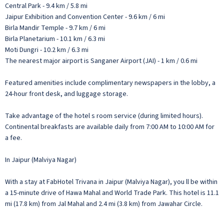
Central Park - 9.4 km / 5.8 mi
Jaipur Exhibition and Convention Center - 9.6 km / 6 mi
Birla Mandir Temple - 9.7 km / 6 mi
Birla Planetarium - 10.1 km / 6.3 mi
Moti Dungri - 10.2 km / 6.3 mi
The nearest major airport is Sanganer Airport (JAI) - 1 km / 0.6 mi
Featured amenities include complimentary newspapers in the lobby, a
24-hour front desk, and luggage storage.
Take advantage of the hotel s room service (during limited hours).
Continental breakfasts are available daily from 7:00 AM to 10:00 AM for
a fee.
In Jaipur (Malviya Nagar)
With a stay at FabHotel Trivana in Jaipur (Malviya Nagar), you ll be within
a 15-minute drive of Hawa Mahal and World Trade Park. This hotel is 11.1
mi (17.8 km) from Jal Mahal and 2.4 mi (3.8 km) from Jawahar Circle.