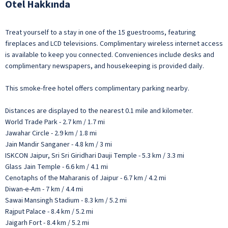
Otel Hakkında
Treat yourself to a stay in one of the 15 guestrooms, featuring
fireplaces and LCD televisions. Complimentary wireless internet access
is available to keep you connected. Conveniences include desks and
complimentary newspapers, and housekeeping is provided daily.
This smoke-free hotel offers complimentary parking nearby.
Distances are displayed to the nearest 0.1 mile and kilometer.
World Trade Park - 2.7 km / 1.7 mi
Jawahar Circle - 2.9 km / 1.8 mi
Jain Mandir Sanganer - 4.8 km / 3 mi
ISKCON Jaipur, Sri Sri Giridhari Dauji Temple - 5.3 km / 3.3 mi
Glass Jain Temple - 6.6 km / 4.1 mi
Cenotaphs of the Maharanis of Jaipur - 6.7 km / 4.2 mi
Diwan-e-Am - 7 km / 4.4 mi
Sawai Mansingh Stadium - 8.3 km / 5.2 mi
Rajput Palace - 8.4 km / 5.2 mi
Jaigarh Fort - 8.4 km / 5.2 mi