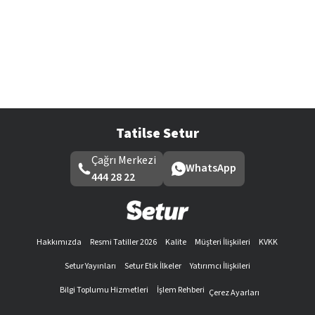
Tatilse Setur
Çağrı Merkezi
WhatsApp
444 28 22
Hakkımızda
Resmi Tatiller 2026
Kalite
Müşteri İlişkileri
KVKK
Setur Yayınları
Setur Etik İlkeler
Yatırımcı İlişkileri
Bilgi Toplumu Hizmetleri
İşlem Rehberi
Çerez Ayarları