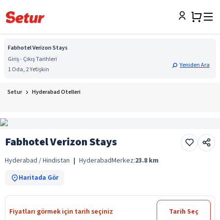
Fabhotel Verizon Stays
Giriş - Çıkış Tarihleri
Yeniden Ara
1 Oda, 2 Yetişkin
Setur
Hyderabad Otelleri
Fabhotel Verizon Stays
Hyderabad / Hindistan
|
Hyderabad
Merkez:
23.8
km
Haritada Gör
Fiyatları görmek için tarih seçiniz
Tarih Seç