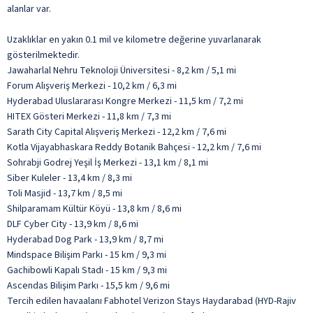
alanlar var.
Uzaklıklar en yakın 0.1 mil ve kilometre değerine yuvarlanarak
gösterilmektedir.
Jawaharlal Nehru Teknoloji Üniversitesi - 8,2 km / 5,1 mi
Forum Alışveriş Merkezi - 10,2 km / 6,3 mi
Hyderabad Uluslararası Kongre Merkezi - 11,5 km / 7,2 mi
HITEX Gösteri Merkezi - 11,8 km / 7,3 mi
Sarath City Capital Alışveriş Merkezi - 12,2 km / 7,6 mi
Kotla Vijayabhaskara Reddy Botanik Bahçesi - 12,2 km / 7,6 mi
Sohrabji Godrej Yeşil İş Merkezi - 13,1 km / 8,1 mi
Siber Kuleler - 13,4 km / 8,3 mi
Toli Masjid - 13,7 km / 8,5 mi
Shilparamam Kültür Köyü - 13,8 km / 8,6 mi
DLF Cyber City - 13,9 km / 8,6 mi
Hyderabad Dog Park - 13,9 km / 8,7 mi
Mindspace Bilişim Parkı - 15 km / 9,3 mi
Gachibowli Kapalı Stadı - 15 km / 9,3 mi
Ascendas Bilişim Parkı - 15,5 km / 9,6 mi
Tercih edilen havaalanı Fabhotel Verizon Stays Haydarabad (HYD-Rajiv