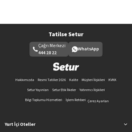
Tatilse Setur
Çağrı Merkezi
WhatsApp
444 28 22
Hakkımızda
Resmi Tatiller 2026
Kalite
Müşteri İlişkileri
KVKK
Setur Yayınları
Setur Etik İlkeler
Yatırımcı İlişkileri
Bilgi Toplumu Hizmetleri
İşlem Rehberi
Çerez Ayarları
Yurt İçi Oteller