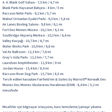
A. H. Blank Golf Sahası - 7,5 km / 4,7 mi
Blank Parkı Hayvanat Bahçesi - 8 km / 5 mi
Raccoon Nehir Parkı - 9,2 km / 5,7 mi
Walnut Ormanları Eyalet Parkı - 9,3 km / 5,8 mi
Air Lanes Bovling Salonu - 9,8 km / 6,1 mi
Fort Des Moines Müzesi - 10,1 km / 6,3 mi
Southridge Alışveriş Merkezi - 10,3 km / 6,4 mi
Valley Kavşağı - 10,7 km / 6,7 mi
Water Works Park - 10,9 km / 6,8 mi
Val Air Ballroom - 12,3 km / 7,6 mi
Gray’s Gölü Parkı - 12,3 km / 7,7 mi
Lauridsen Amphitheater - 12,9 km / 8 mi
Jordan House - 13,4 km / 8,4 mi
Raccoon River Dog Park - 13,7 km / 8,5 mi
Tercih edilen havaalanı Fairfield Inn & Suites by Marriott® Norwalk Des
Moines Des Moines Uluslararası Havalimanı (DSM) - 8,4 km / 5,2 mi
mesafede
Misafirler için bilgisayar istasyonu, kuru temizleme/çamaşır yıkama