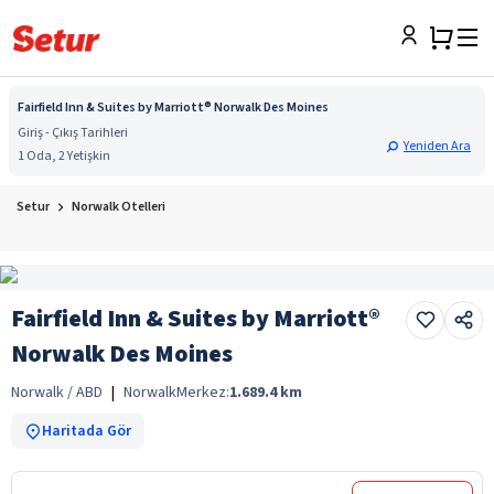
Fairfield Inn & Suites by Marriott® Norwalk Des Moines
Giriş - Çıkış Tarihleri
Yeniden Ara
1 Oda, 2 Yetişkin
Setur
Norwalk Otelleri
Fairfield Inn & Suites by Marriott®
Norwalk Des Moines
Norwalk / ABD
|
Norwalk
Merkez:
1.689.4
km
Haritada Gör