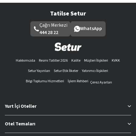
Tatilse Setur
Çağrı Merkezi
WhatsApp
444 28 22
Hakkımızda
Resmi Tatiller 2026
Kalite
Müşteri İlişkileri
KVKK
Setur Yayınları
Setur Etik İlkeler
Yatırımcı İlişkileri
Bilgi Toplumu Hizmetleri
İşlem Rehberi
Çerez Ayarları
Yurt İçi Oteller
Otel Temaları