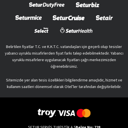
Belirtilen fiyatlar T.C. ve K.K.T.C. vatandaşları için geçerli olup tesisler
yabancı uyruklu misafirlerden fiyat farkı talep edebilmektedir. Yabancı
uyruklu misafirlere uygulanacak fiyatları çağrı merkezimizden
öğrenebilirsiniz.
Sitemizde yer alan tesis özellikleri bilgilendirme amaçlıdır, hizmet ve
kullanım saatleri dönemsel olarak Otel’ler tarafından değişitirilebilir.
SETUR SERVİS TURİSTİK A.Ş
Belge No: 728