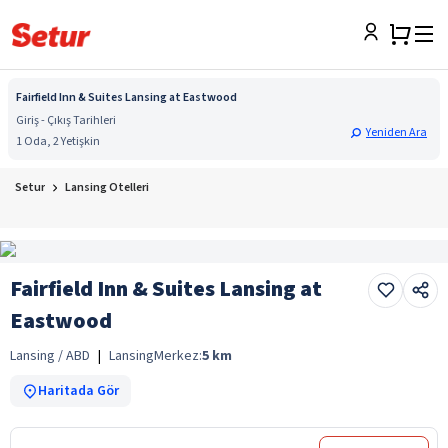
Fairfield Inn & Suites Lansing at Eastwood
Giriş - Çıkış Tarihleri
Yeniden Ara
1 Oda, 2 Yetişkin
Setur
Lansing Otelleri
Fairfield Inn & Suites Lansing at
Eastwood
Lansing / ABD
|
Lansing
Merkez:
5
km
Haritada Gör