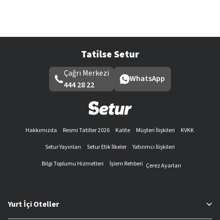
Tatilse Setur
Çağrı Merkezi
WhatsApp
444 28 22
Hakkımızda
Resmi Tatiller 2026
Kalite
Müşteri İlişkileri
KVKK
Setur Yayınları
Setur Etik İlkeler
Yatırımcı İlişkileri
Bilgi Toplumu Hizmetleri
İşlem Rehberi
Çerez Ayarları
Yurt İçi Oteller