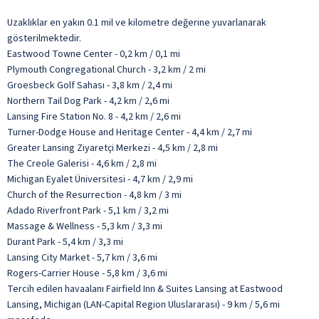
Uzaklıklar en yakın 0.1 mil ve kilometre değerine yuvarlanarak
gösterilmektedir.
Eastwood Towne Center - 0,2 km / 0,1 mi
Plymouth Congregational Church - 3,2 km / 2 mi
Groesbeck Golf Sahası - 3,8 km / 2,4 mi
Northern Tail Dog Park - 4,2 km / 2,6 mi
Lansing Fire Station No. 8 - 4,2 km / 2,6 mi
Turner-Dodge House and Heritage Center - 4,4 km / 2,7 mi
Greater Lansing Ziyaretçi Merkezi - 4,5 km / 2,8 mi
The Creole Galerisi - 4,6 km / 2,8 mi
Michigan Eyalet Üniversitesi - 4,7 km / 2,9 mi
Church of the Resurrection - 4,8 km / 3 mi
Adado Riverfront Park - 5,1 km / 3,2 mi
Massage & Wellness - 5,3 km / 3,3 mi
Durant Park - 5,4 km / 3,3 mi
Lansing City Market - 5,7 km / 3,6 mi
Rogers-Carrier House - 5,8 km / 3,6 mi
Tercih edilen havaalanı Fairfield Inn & Suites Lansing at Eastwood
Lansing, Michigan (LAN-Capital Region Uluslararası) - 9 km / 5,6 mi