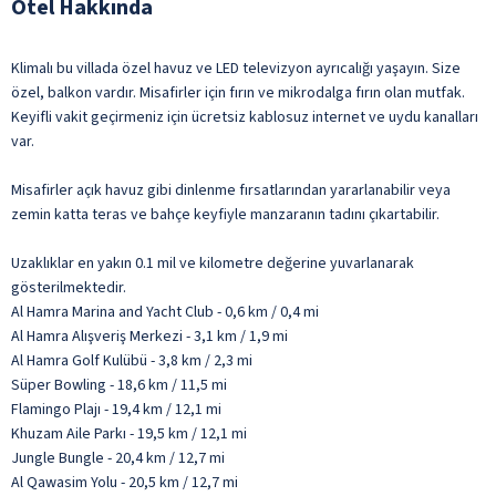
Otel Hakkında
Klimalı bu villada özel havuz ve LED televizyon ayrıcalığı yaşayın. Size
özel, balkon vardır. Misafirler için fırın ve mikrodalga fırın olan mutfak.
Keyifli vakit geçirmeniz için ücretsiz kablosuz internet ve uydu kanalları
var.
Misafirler açık havuz gibi dinlenme fırsatlarından yararlanabilir veya
zemin katta teras ve bahçe keyfiyle manzaranın tadını çıkartabilir.
Uzaklıklar en yakın 0.1 mil ve kilometre değerine yuvarlanarak
gösterilmektedir.
Al Hamra Marina and Yacht Club - 0,6 km / 0,4 mi
Al Hamra Alışveriş Merkezi - 3,1 km / 1,9 mi
Al Hamra Golf Kulübü - 3,8 km / 2,3 mi
Süper Bowling - 18,6 km / 11,5 mi
Flamingo Plajı - 19,4 km / 12,1 mi
Khuzam Aile Parkı - 19,5 km / 12,1 mi
Jungle Bungle - 20,4 km / 12,7 mi
Al Qawasim Yolu - 20,5 km / 12,7 mi