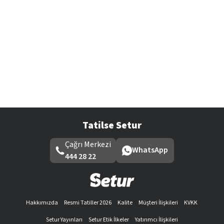
Tatilse Setur
Çağrı Merkezi
WhatsApp
444 28 22
Hakkımızda
Resmi Tatiller 2026
Kalite
Müşteri İlişkileri
KVKK
Setur Yayınları
Setur Etik İlkeler
Yatırımcı İlişkileri