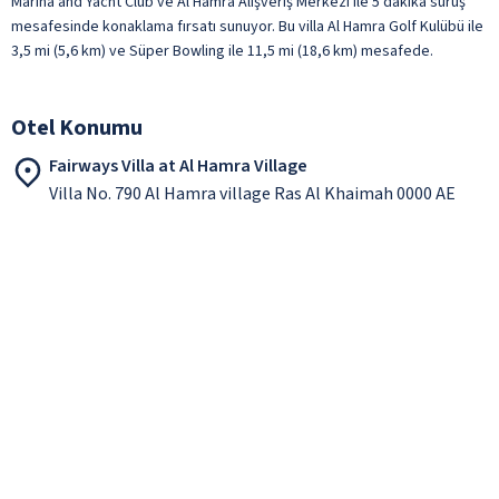
Marina and Yacht Club ve Al Hamra Alışveriş Merkezi ile 5 dakika sürüş
mesafesinde konaklama fırsatı sunuyor. Bu villa Al Hamra Golf Kulübü ile
3,5 mi (5,6 km) ve Süper Bowling ile 11,5 mi (18,6 km) mesafede.
Otel Konumu
Fairways Villa at Al Hamra Village
Villa No. 790 Al Hamra village Ras Al Khaimah 0000 AE