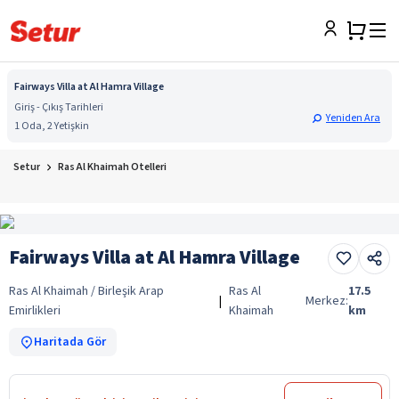
Fairways Villa at Al Hamra Village
Giriş - Çıkış Tarihleri
Yeniden Ara
1 Oda, 2 Yetişkin
Setur
Ras Al Khaimah Otelleri
Fairways Villa at Al Hamra Village
Ras Al Khaimah / Birleşik Arap
Ras Al
17.5
|
Merkez:
Emirlikleri
Khaimah
km
Haritada Gör