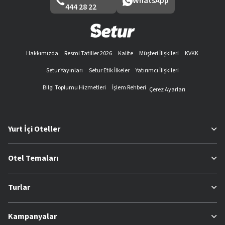
WhatsApp
444 28 22
Hakkımızda
Resmi Tatiller 2026
Kalite
Müşteri İlişkileri
KVKK
Setur Yayınları
Setur Etik İlkeler
Yatırımcı İlişkileri
Bilgi Toplumu Hizmetleri
İşlem Rehberi
Çerez Ayarları
Yurt İçi Oteller
Otel Temaları
Turlar
Kampanyalar