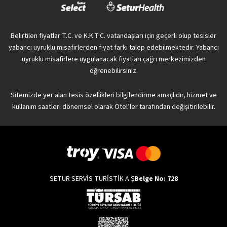
Belirtilen fiyatlar T.C. ve K.K.T.C. vatandaşları için geçerli olup tesisler
yabancı uyruklu misafirlerden fiyat farkı talep edebilmektedir. Yabancı
uyruklu misafirlere uygulanacak fiyatları çağrı merkezimizden
öğrenebilirsiniz.
Sitemizde yer alan tesis özellikleri bilgilendirme amaçlıdır, hizmet ve
kullanım saatleri dönemsel olarak Otel’ler tarafından değişitirilebilir.
SETUR SERVİS TURİSTİK A.Ş
Belge No: 728