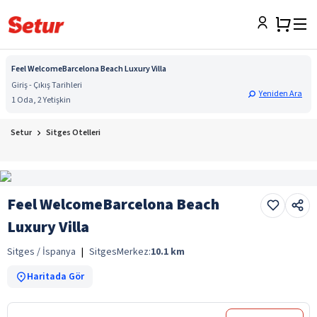
Feel WelcomeBarcelona Beach Luxury Villa
Giriş - Çıkış Tarihleri
Yeniden Ara
1 Oda, 2 Yetişkin
Setur
Sitges Otelleri
Feel WelcomeBarcelona Beach
Luxury Villa
Sitges / İspanya
|
Sitges
Merkez:
10.1
km
Haritada Gör