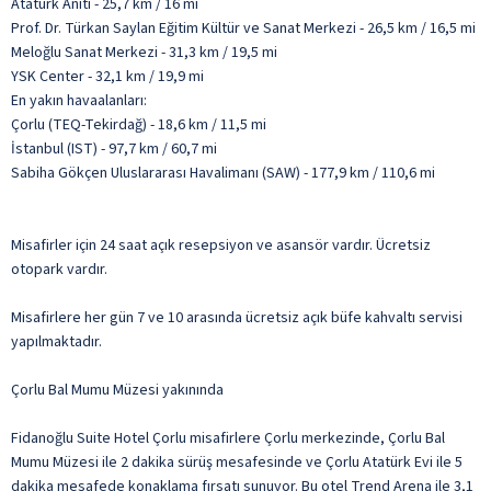
Atatürk Anıtı - 25,7 km / 16 mi
Prof. Dr. Türkan Saylan Eğitim Kültür ve Sanat Merkezi - 26,5 km / 16,5 mi
Meloğlu Sanat Merkezi - 31,3 km / 19,5 mi
YSK Center - 32,1 km / 19,9 mi
En yakın havaalanları:
Çorlu (TEQ-Tekirdağ) - 18,6 km / 11,5 mi
İstanbul (IST) - 97,7 km / 60,7 mi
Sabiha Gökçen Uluslararası Havalimanı (SAW) - 177,9 km / 110,6 mi
Misafirler için 24 saat açık resepsiyon ve asansör vardır. Ücretsiz
otopark vardır.
Misafirlere her gün 7 ve 10 arasında ücretsiz açık büfe kahvaltı servisi
yapılmaktadır.
Çorlu Bal Mumu Müzesi yakınında
Fidanoğlu Suite Hotel Çorlu misafirlere Çorlu merkezinde, Çorlu Bal
Mumu Müzesi ile 2 dakika sürüş mesafesinde ve Çorlu Atatürk Evi ile 5
dakika mesafede konaklama fırsatı sunuyor. Bu otel Trend Arena ile 3,1