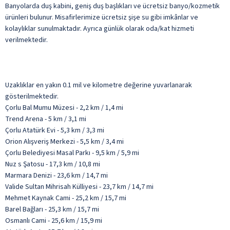
Banyolarda duş kabini, geniş duş başlıkları ve ücretsiz banyo/kozmetik
ürünleri bulunur. Misafirlerimize ücretsiz şişe su gibi imkânlar ve
kolaylıklar sunulmaktadır. Ayrıca günlük olarak oda/kat hizmeti
verilmektedir.
Uzaklıklar en yakın 0.1 mil ve kilometre değerine yuvarlanarak
gösterilmektedir.
Çorlu Bal Mumu Müzesi - 2,2 km / 1,4 mi
Trend Arena - 5 km / 3,1 mi
Çorlu Atatürk Evi - 5,3 km / 3,3 mi
Orion Alışveriş Merkezi - 5,5 km / 3,4 mi
Çorlu Belediyesi Masal Parkı - 9,5 km / 5,9 mi
Nuz s Şatosu - 17,3 km / 10,8 mi
Marmara Denizi - 23,6 km / 14,7 mi
Valide Sultan Mihrisah Külliyesi - 23,7 km / 14,7 mi
Mehmet Kaynak Cami - 25,2 km / 15,7 mi
Barel Bağları - 25,3 km / 15,7 mi
Osmanlı Cami - 25,6 km / 15,9 mi