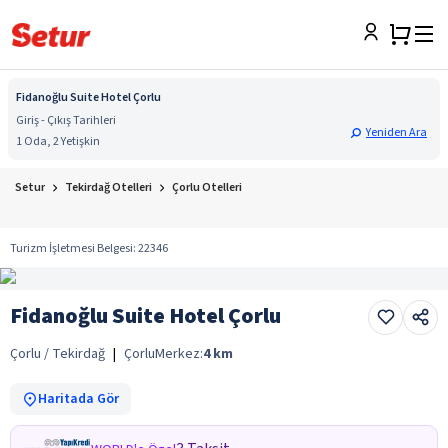
Fidanoğlu Suite Hotel Çorlu
Giriş - Çıkış Tarihleri
Yeniden Ara
1 Oda, 2 Yetişkin
Setur
Tekirdağ Otelleri
Çorlu Otelleri
Turizm İşletmesi Belgesi
:
22346
Fidanoğlu Suite Hotel Çorlu
Çorlu / Tekirdağ
|
Çorlu
Merkez:
4
km
Haritada Gör