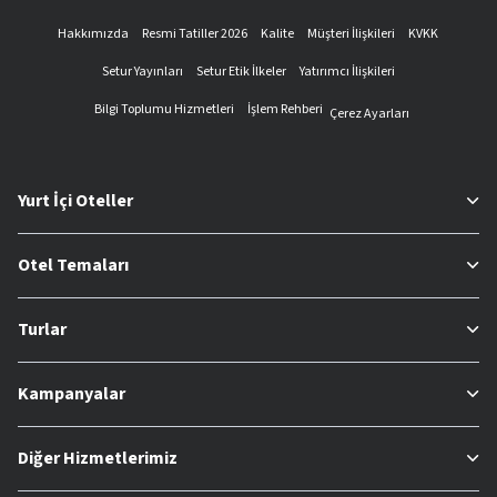
Hakkımızda
Resmi Tatiller 2026
Kalite
Müşteri İlişkileri
KVKK
Setur Yayınları
Setur Etik İlkeler
Yatırımcı İlişkileri
Bilgi Toplumu Hizmetleri
İşlem Rehberi
Çerez Ayarları
Yurt İçi Oteller
Otel Temaları
Turlar
Kampanyalar
Diğer Hizmetlerimiz