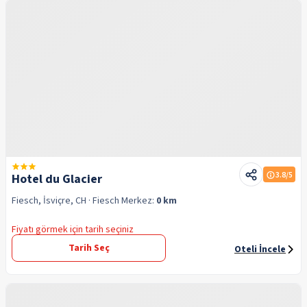
3.8
/5
Hotel du Glacier
Fiesch, İsviçre, CH
· Fiesch
Merkez:
0 km
Fiyatı görmek için tarih seçiniz
Tarih Seç
Oteli İncele