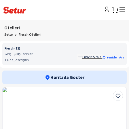
Otelleri
Setur
Fiesch Otelleri
Fiesch
(
12
)
Giriş - Çıkış Tarihleri
Filtrele Sırala
Yeniden Ara
1 Oda, 2 Yetişkin
Haritada Göster