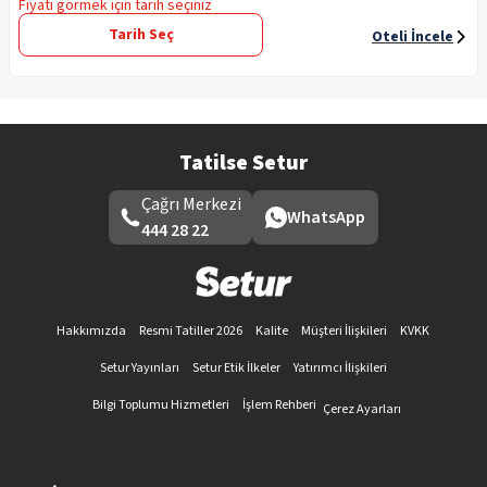
Fiyatı görmek için tarih seçiniz
Tarih Seç
Oteli İncele
Tatilse Setur
Çağrı Merkezi
WhatsApp
444 28 22
Hakkımızda
Resmi Tatiller 2026
Kalite
Müşteri İlişkileri
KVKK
Setur Yayınları
Setur Etik İlkeler
Yatırımcı İlişkileri
Bilgi Toplumu Hizmetleri
İşlem Rehberi
Çerez Ayarları