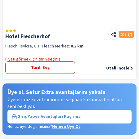
3.8
/5
Hotel Fiescherhof
Fiesch, İsviçre, CH
· Fiesch
Merkez:
0.2 km
Fiyatı görmek için tarih seçiniz
Tarih Seç
Oteli İncele
Üye ol, Setur Extra avantajlarını yakala
Üyelerimize özel indirimler ve puan kazanma fırsatları
seni bekliyor.
Giriş Yap
ve Avantajları Kaçırma
Henüz üye değil misiniz?
Hemen Üye Ol