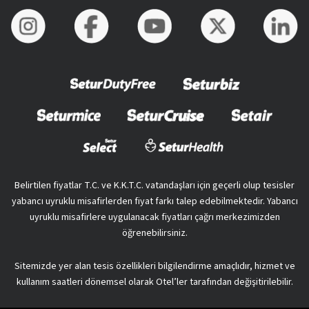
Belirtilen fiyatlar T.C. ve K.K.T.C. vatandaşları için geçerli olup tesisler
yabancı uyruklu misafirlerden fiyat farkı talep edebilmektedir. Yabancı
uyruklu misafirlere uygulanacak fiyatları çağrı merkezimizden
öğrenebilirsiniz.
Sitemizde yer alan tesis özellikleri bilgilendirme amaçlıdır, hizmet ve
kullanım saatleri dönemsel olarak Otel’ler tarafından değişitirilebilir.