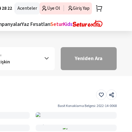
 28 22
Acenteler
Üye Ol
Giriş Yap
mpanyalar
Yaz Fırsatları
SeturKids
ı
Yeniden Ara
tişkin
Basit Konaklama Belgesi
:
2022-14-0068
Haritada Gör