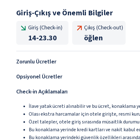
Giriş-Çıkış ve Önemli Bilgiler
Giriş (Check-in)
Çıkış (Check-out)
14
-
23.30
öğlen
Zorunlu Ücretler
Opsiyonel Ücretler
Check-in Açıklamaları
İlave yatak ücreti alınabilir ve bu ücret, konaklama y
Olası ekstra harcamalar için otele girişte, resmi kur
Özel talepler, otele giriş sırasında müsaitlik durumu
Bu konaklama yerinde kredi kartları ve nakit kabul 
Bu konaklama yerindeki güvenlik özellikleri arasınd