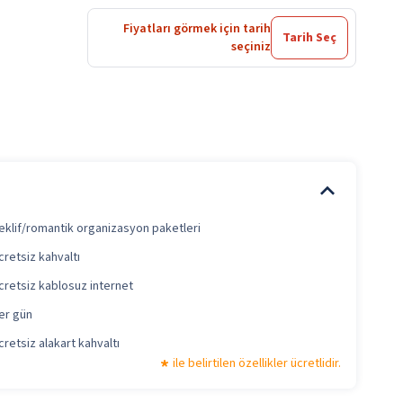
Fiyatları görmek için tarih
Tarih Seç
seçiniz
eklif/romantik organizasyon paketleri
cretsiz kahvaltı
cretsiz kablosuz internet
er gün
cretsiz alakart kahvaltı
ile belirtilen özellikler ücretlidir.