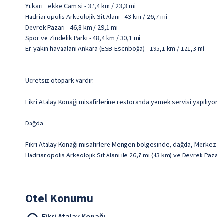
Yukarı Tekke Camisi - 37,4 km / 23,3 mi
Hadrianopolis Arkeolojik Sit Alanı - 43 km / 26,7 mi
Devrek Pazarı - 46,8 km / 29,1 mi
Spor ve Zindelik Parkı - 48,4 km / 30,1 mi
En yakın havaalanı Ankara (ESB-Esenboğa) - 195,1 km / 121,3 mi
Ücretsiz otopark vardır.
Fikri Atalay Konağı misafirlerine restoranda yemek servisi yapılıyor
Dağda
Fikri Atalay Konağı misafirlere Mengen bölgesinde, dağda, Merkez Y
Hadrianopolis Arkeolojik Sit Alanı ile 26,7 mi (43 km) ve Devrek Paz
Otel Konumu
Fikri Atalay Konağı