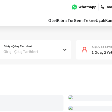
WhatsApp
444
Otel
Kıbrıs
Tur
Gemi
Tekne
Uçak
Ka
Giriş - Çıkış Tarihleri
Kişi, Oda Sayıs
Giriş - Çıkış Tarihleri
1 Oda, 2 Ye