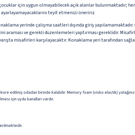
çocuklar için uygun olmayabilecek açık alanlar bulunmaktadır; he
p ayarlayamayacaklarını teyit etmenizi öneririz
lama yerinde çalışma saatleri dışında giriş yapılamamaktadır. Giri
ni araması ve gerekli düzenlemeleri yaptırması gereklidir. Misafir
arışta misafirleri karşılayacaktır. Konaklama yeri tarafından sağlan
dekore edilmiş odadan birinde kalabilir. Memory foam (visko elastik) yatağını
lmesi için uydu kanalları vardır.
erilmektedir.