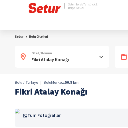
Setur Servis Turistik A.Ş.
Belge No: 728
Setur
Bolu Otelleri
Otel / Konum
Bolu / Türkiye
|
Bolu
Merkez:
50.8
km
Fikri Atalay Konağı
Tüm Fotoğraflar