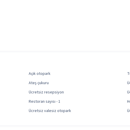
Açık otopark
T
Ateş çukuru
Ü
Ücretsiz resepsiyon
Ü
Restoran sayısı - 1
H
Ücretsiz valesiz otopark
Ü