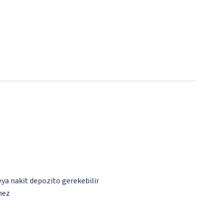
eya nakit depozito gerekebilir
mez