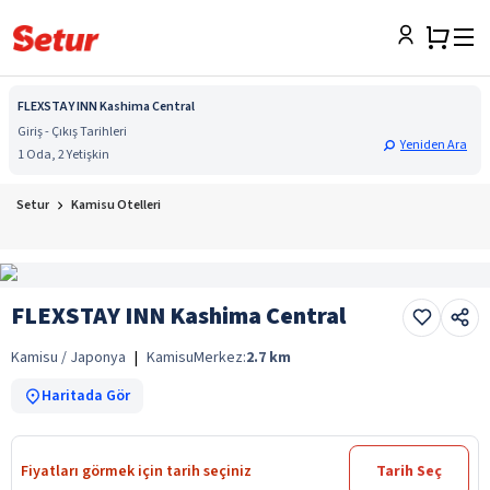
FLEXSTAY INN Kashima Central
Giriş - Çıkış Tarihleri
Yeniden Ara
1 Oda, 2 Yetişkin
Setur
Kamisu Otelleri
FLEXSTAY INN Kashima Central
Kamisu / Japonya
|
Kamisu
Merkez:
2.7
km
Haritada Gör
Fiyatları görmek için tarih seçiniz
Tarih Seç