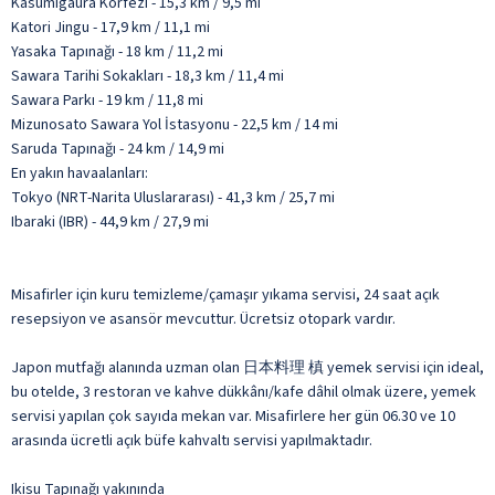
Kasumigaura Körfezi - 15,3 km / 9,5 mi
Katori Jingu - 17,9 km / 11,1 mi
Yasaka Tapınağı - 18 km / 11,2 mi
Sawara Tarihi Sokakları - 18,3 km / 11,4 mi
Sawara Parkı - 19 km / 11,8 mi
Mizunosato Sawara Yol İstasyonu - 22,5 km / 14 mi
Saruda Tapınağı - 24 km / 14,9 mi
En yakın havaalanları:
Tokyo (NRT-Narita Uluslararası) - 41,3 km / 25,7 mi
Ibaraki (IBR) - 44,9 km / 27,9 mi
Misafirler için kuru temizleme/çamaşır yıkama servisi, 24 saat açık
resepsiyon ve asansör mevcuttur. Ücretsiz otopark vardır.
Japon mutfağı alanında uzman olan 日本料理 槙 yemek servisi için ideal,
bu otelde, 3 restoran ve kahve dükkânı/kafe dâhil olmak üzere, yemek
servisi yapılan çok sayıda mekan var. Misafirlere her gün 06.30 ve 10
arasında ücretli açık büfe kahvaltı servisi yapılmaktadır.
Ikisu Tapınağı yakınında