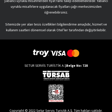
yabancı uyruklu misafirlerden fiyat farkı talep edebilmektedir. Yabancı
uyruklu misafirlere uygulanacak fiyatları çağrı merkezimizden
öğrenebilirsiniz.
Sitemizde yer alan tesis özellikleri bilgilendirme amaçlıdır, hizmet ve
kullanım saatleri dönemsel olarak Otel’ler tarafından değişitirilebilir.
SETUR SERVİS TURİSTİK A.Ş
Belge No: 728
Copyright © 2022 Setur Servis Turistik A.Ş. Tüm hakları saklıdır.