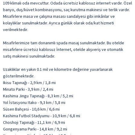
109 klimalı oda mevcuttur. Odada ücretsiz kablosuz internet vardır. Özel
banyo, duş/küvet kombinasyonu, saç kurutma makinesi ve terlik vardır.
Misafirlere masa ve çalışma masası sandalyesi gibi imkânlar ve
kolaylıklar sunulmaktadır. Ayrıca günlük olarak oda/kat hizmeti
verilmektedir.
Misafirlerimize tam donanımlı spada masaj sunulmaktadır. Bu otelde
misafirlere ücretsiz kablosuz İnternet, otelde alışveriş ve otomatik
satış makinesi sunulmaktadır.
Uzaklıklar en yakın 0.1 mil ve kilometre değerine yuvarlanarak
gösterilmektedir.
Ikisu Tapınağı - 2,9 km / 1,8 mi
Minato Parkı - 3,9 km / 2,4 mi
Kashima Jingu Tapınağı - 8,3 km / 5,2 mi
Yol İstasyonu Itako - 9,3 km / 5,8 mi
Süsen Bahçesi - 10,6 km / 6,6 mi
Kashima Futbol Stadyumu - 10,9 km / 6,8 mi
Choshoji Tapınağı - 11,1 km / 6,9 mi
Gongenyama Parkı - 14,8 km / 9,2 mi