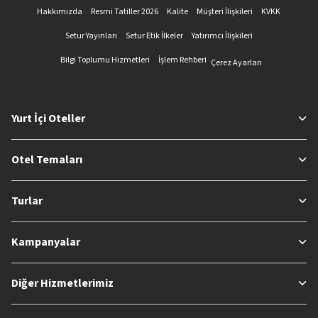
Hakkımızda
Resmi Tatiller 2026
Kalite
Müşteri İlişkileri
KVKK
Setur Yayınları
Setur Etik İlkeler
Yatırımcı İlişkileri
Bilgi Toplumu Hizmetleri
İşlem Rehberi
Çerez Ayarları
Yurt İçi Oteller
Otel Temaları
Turlar
Kampanyalar
Diğer Hizmetlerimiz