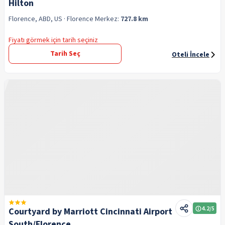
Hilton
Florence, ABD, US
· Florence
Merkez:
727.8 km
Fiyatı görmek için tarih seçiniz
Tarih Seç
Oteli İncele
4.2
/5
Courtyard by Marriott Cincinnati Airport
South/Florence