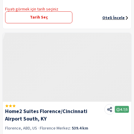
Fiyatı görmek için tarih seçiniz
Tarih Seç
Oteli İncele
4.7
/5
Home2 Suites Florence/Cincinnati
Airport South, KY
Florence, ABD, US
· Florence
Merkez:
539.4 km