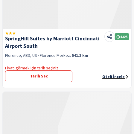
4.6
/5
SpringHill Suites by Marriott Cincinnati
Airport South
Florence, ABD, US
· Florence
Merkez:
541.3 km
Fiyatı görmek için tarih seçiniz
Tarih Seç
Oteli İncele