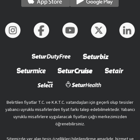
Belirtilen fiyatlar T.C. ve K.K.T.C. vatandaşları için geçerli olup tesisler
yabancı uyruklu misafirlerden fiyat farkı talep edebilmektedir. Yabancı
uyruklu misafirlere uygulanacak fiyatları çağrı merkezimizden
öğrenebilirsiniz.
Sitemizde yer alan tesis özellikleri bilgilendirme amaçlıdır, hizmet ve