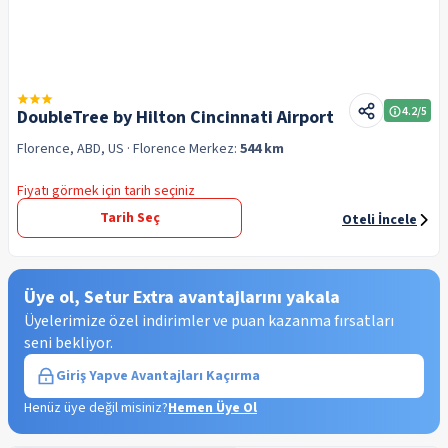
4.2
/5
DoubleTree by Hilton Cincinnati Airport
Florence, ABD, US
· Florence
Merkez:
544 km
Fiyatı görmek için tarih seçiniz
Tarih Seç
Oteli İncele
Üye ol, Setur Extra avantajlarını yakala
Üyelerimize özel indirimler ve puan kazanma fırsatları
seni bekliyor.
Giriş Yap
ve Avantajları Kaçırma
Henüz üye değil misiniz?
Hemen Üye Ol