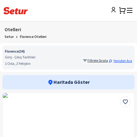
Otelleri
Setur
Florence Otelleri
Florence
(
34
)
Giriş - Çıkış Tarihleri
Filtrele Sırala
Yeniden Ara
1 Oda, 2 Yetişkin
Haritada Göster