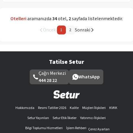
Otelleri
aramanızda
34
otel
,
2
sayfada listelenmektedir.
Önceki
Sonraki
1
2
Tatilse Setur
Çağrı Merkezi
WhatsApp
444 28 22
Hakkımızda
Resmi Tatiller 2026
Kalite
Müşteri İlişkileri
KVKK
Setur Yayınları
Setur Etik İlkeler
Yatırımcı İlişkileri
Bilgi Toplumu Hizmetleri
İşlem Rehberi
Çerez Ayarları