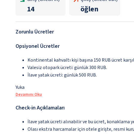
14
öğlen
Zorunlu Ücretler
Opsiyonel Ücretler
Kontinental kahvaltı kişi başına 150 RUB ücret karşı
Valesiz otopark ücreti: günlük 300 RUB.
İlave yatak ücreti: günlük 500 RUB.
Yuka
Devamını Oku
Check-in Açıklamaları
İlave yatak ücreti alınabilir ve bu ücret, konaklama y
Olası ekstra harcamalar için otele girişte, resmi kur