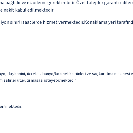
na bağlıdır ve ek ödeme gerektirebilir. Özel talepler garanti edile
ve nakit kabul edilmektedir
siyon sınırlı saatlerde hizmet vermektedir.Konaklama yeri tarafında
, duş kabini, ücretsiz banyo/kozmetik ürünleri ve saç kurutma makinesi vardır.
misafirler ütü/ütü masası isteyebilmektedir.
erilmektedir.