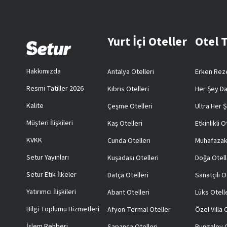
Yurt İçi Oteller
Otel 
Hakkımızda
Antalya Otelleri
Erken Reze
Resmi Tatiller 2026
Kıbrıs Otelleri
Her Şey Da
Kalite
Çeşme Otelleri
Ultra Her Ş
Müşteri İlişkileri
Kaş Otelleri
Etkinlikli O
KVKK
Cunda Otelleri
Muhafazak
Setur Yayınları
Kuşadası Otelleri
Doğa Otell
Setur Etik İlkeler
Datça Otelleri
Sanatçılı O
Yatırımcı İlişkileri
Abant Otelleri
Lüks Otell
Bilgi Toplumu Hizmetleri
Afyon Termal Oteller
Özel Villa
İşlem Rehberi