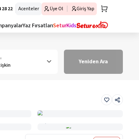
 28 22
Acenteler
Üye Ol
Giriş Yap
mpanyalar
Yaz Fırsatları
SeturKids
ı
Yeniden Ara
tişkin
Haritada Gör