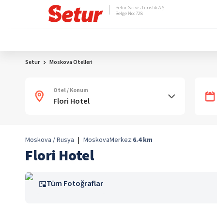
Setur Servis Turistik A.Ş.
Belge No: 728
Setur
Moskova Otelleri
Otel / Konum
Moskova / Rusya
|
Moskova
Merkez:
6.4
km
Flori Hotel
Tüm Fotoğraflar