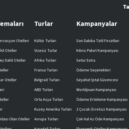
Ta
Temaları
Turlar
Kampanyalar
rvasyon Otelleri
Kültür Turları
Son Dakika Tatil Fırsatları
hil Oteller
Vizesiz Turlar
Kıbrıs Paket Kampanyası
ey Dahil Oteller
Afrika Turları
Setur Extra
teller
Fransa Turları
Ödeme Seçenekleri
ar Oteller
Belgrad Turları
Seyahat İptal Güvencesi
eri
ABD Turları
Worldpuan Kampanyası
teller
Orta Asya Turları
Ödeme Erteleme Kampanyası
er
Kuzey Amerika Turları
2 Çocuk Ücretsiz Kampanyası
 Odası Olan Oteller
Avrupa Turları
Çok Kal Az Öde Kampanyası