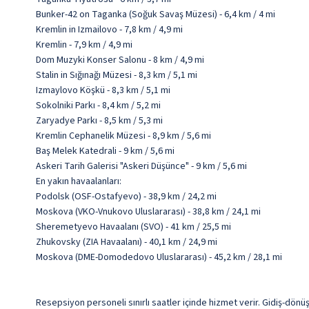
Bunker-42 on Taganka (Soğuk Savaş Müzesi) - 6,4 km / 4 mi
Kremlin in Izmailovo - 7,8 km / 4,9 mi
Kremlin - 7,9 km / 4,9 mi
Dom Muzyki Konser Salonu - 8 km / 4,9 mi
Stalin in Sığınağı Müzesi - 8,3 km / 5,1 mi
Izmaylovo Köşkü - 8,3 km / 5,1 mi
Sokolniki Parkı - 8,4 km / 5,2 mi
Zaryadye Parkı - 8,5 km / 5,3 mi
Kremlin Cephanelik Müzesi - 8,9 km / 5,6 mi
Baş Melek Katedrali - 9 km / 5,6 mi
Askeri Tarih Galerisi "Askeri Düşünce" - 9 km / 5,6 mi
En yakın havaalanları:
Podolsk (OSF-Ostafyevo) - 38,9 km / 24,2 mi
Moskova (VKO-Vnukovo Uluslararası) - 38,8 km / 24,1 mi
Sheremetyevo Havaalanı (SVO) - 41 km / 25,5 mi
Zhukovsky (ZIA Havaalanı) - 40,1 km / 24,9 mi
Moskova (DME-Domodedovo Uluslararası) - 45,2 km / 28,1 mi
Resepsiyon personeli sınırlı saatler içinde hizmet verir. Gidiş-dönüş 