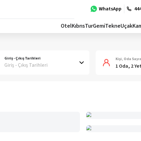
WhatsApp
444
Otel
Kıbrıs
Tur
Gemi
Tekne
Uçak
Ka
Giriş - Çıkış Tarihleri
Kişi, Oda Sayıs
Giriş - Çıkış Tarihleri
1 Oda, 2 Ye