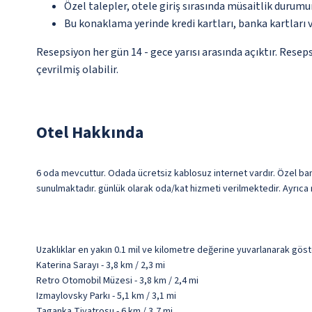
Özel talepler, otele giriş sırasında müsaitlik durumu
Bu konaklama yerinde kredi kartları, banka kartları 
Resepsiyon her gün 14 - gece yarısı arasında açıktır. Resep
çevrilmiş olabilir.
Otel Hakkında
6 oda mevcuttur. Odada ücretsiz kablosuz internet vardır. Özel banyo
sunulmaktadır. günlük olarak oda/kat hizmeti verilmektedir. Ayrıca 
Uzaklıklar en yakın 0.1 mil ve kilometre değerine yuvarlanarak göst
Katerina Sarayı - 3,8 km / 2,3 mi
Retro Otomobil Müzesi - 3,8 km / 2,4 mi
Izmaylovsky Parkı - 5,1 km / 3,1 mi
Taganka Tiyatrosu - 6 km / 3,7 mi