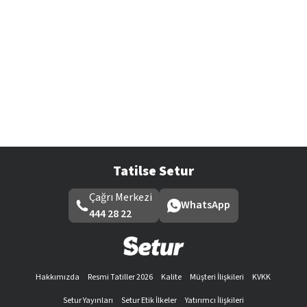
Tatilse Setur
Çağrı Merkezi
WhatsApp
444 28 22
Hakkımızda
Resmi Tatiller 2026
Kalite
Müşteri İlişkileri
KVKK
Setur Yayınları
Setur Etik İlkeler
Yatırımcı İlişkileri