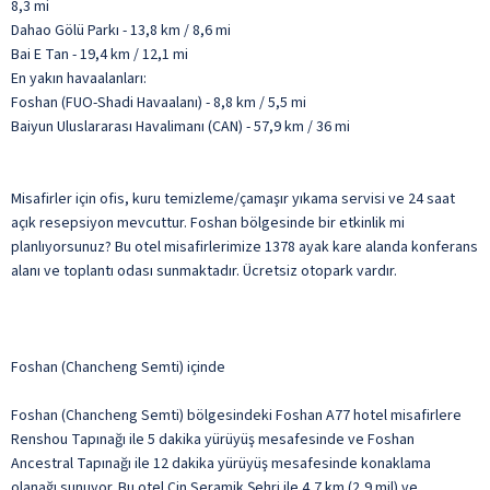
8,3 mi
Dahao Gölü Parkı - 13,8 km / 8,6 mi
Bai E Tan - 19,4 km / 12,1 mi
En yakın havaalanları:
Foshan (FUO-Shadi Havaalanı) - 8,8 km / 5,5 mi
Baiyun Uluslararası Havalimanı (CAN) - 57,9 km / 36 mi
Misafirler için ofis, kuru temizleme/çamaşır yıkama servisi ve 24 saat
açık resepsiyon mevcuttur. Foshan bölgesinde bir etkinlik mi
planlıyorsunuz? Bu otel misafirlerimize 1378 ayak kare alanda konferans
alanı ve toplantı odası sunmaktadır. Ücretsiz otopark vardır.
Foshan (Chancheng Semti) içinde
Foshan (Chancheng Semti) bölgesindeki Foshan A77 hotel misafirlere
Renshou Tapınağı ile 5 dakika yürüyüş mesafesinde ve Foshan
Ancestral Tapınağı ile 12 dakika yürüyüş mesafesinde konaklama
olanağı sunuyor. Bu otel Çin Seramik Şehri ile 4,7 km (2,9 mil) ve