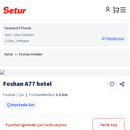
Foshan A77 hotel
Giriş - Çıkış Tarihleri
Yeniden Ara
1 Oda, 2 Yetişkin
Setur
Foshan Otelleri
Foshan A77 hotel
Foshan / Çin
|
Foshan
Merkez:
1.3
km
Haritada Gör
Fiyatları görmek için tarih seçiniz
Tarih Seç