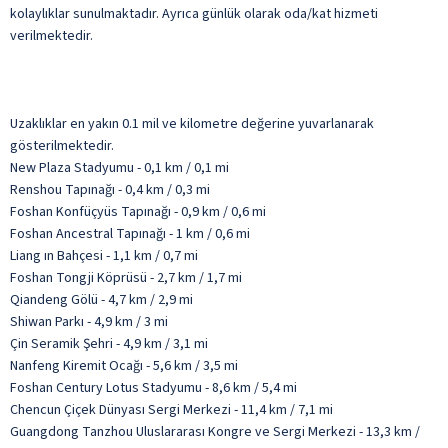
kolaylıklar sunulmaktadır. Ayrıca günlük olarak oda/kat hizmeti
verilmektedir.
Uzaklıklar en yakın 0.1 mil ve kilometre değerine yuvarlanarak
gösterilmektedir.
New Plaza Stadyumu - 0,1 km / 0,1 mi
Renshou Tapınağı - 0,4 km / 0,3 mi
Foshan Konfüçyüs Tapınağı - 0,9 km / 0,6 mi
Foshan Ancestral Tapınağı - 1 km / 0,6 mi
Liang ın Bahçesi - 1,1 km / 0,7 mi
Foshan Tongji Köprüsü - 2,7 km / 1,7 mi
Qiandeng Gölü - 4,7 km / 2,9 mi
Shiwan Parkı - 4,9 km / 3 mi
Çin Seramik Şehri - 4,9 km / 3,1 mi
Nanfeng Kiremit Ocağı - 5,6 km / 3,5 mi
Foshan Century Lotus Stadyumu - 8,6 km / 5,4 mi
Chencun Çiçek Dünyası Sergi Merkezi - 11,4 km / 7,1 mi
Guangdong Tanzhou Uluslararası Kongre ve Sergi Merkezi - 13,3 km /