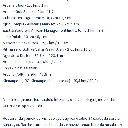
Arusha Stadı - 1,6 km / 1 mi
Arusha Golf Sahası - 2 km / 1,2 mi
Cultural Heritage Centre - 4,3 km / 2,7 mi
Njiro Complex Alışveriş Merkezi - 4,8 km / 3 mi
East & Southern African Management Institute - 6,1 km / 3,8 mi
Lake Duluti - 13 km / 8,1 mi
Meserani Snake Park - 25,5 km / 15,9 mi
Kilimanjaro Golf ve Vahşi Yaşam Alanı - 27,1 km / 16,8 mi
Ngurdoto Krateri - 32,8 km / 20,4 mi
Arusha Ulusal Parkı - 43,4 km / 27 mi
En yakın havaalanları:
Arusha (ARK) - 8,9 km / 5,6 mi
Klimanjaro (JRO-Klimanjaro Uluslararası) - 49,5 km / 30,8 mi
Misafirler için ücretsiz kablolu İnternet, ofis ve hızlı giriş mevcuttur.
Ücretsiz otopark vardır.
Restoranda yemek servisi yapılıyor, ayrıca otelde 24 saat oda servisi
sunuluyor. Barda/oturma salonunda ve havuz kenarı barında misafirlere