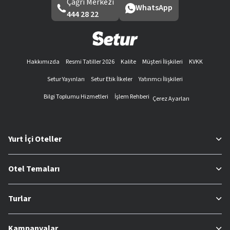
Çağrı Merkezi
WhatsApp
444 28 22
Hakkımızda
Resmi Tatiller 2026
Kalite
Müşteri İlişkileri
KVKK
Setur Yayınları
Setur Etik İlkeler
Yatırımcı İlişkileri
Bilgi Toplumu Hizmetleri
İşlem Rehberi
Çerez Ayarları
Yurt İçi Oteller
Otel Temaları
Turlar
Kampanyalar