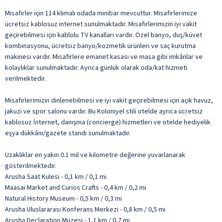
Misafirler için 114 klimalı odada minibar mevcuttur. Misafirlerimize
ücretsiz kablosuz internet sunulmaktadır. Misafirlerimizin iyi vakit
geçirebilmesi için kablolu TV kanalları vardır. Özel banyo, duş/küvet
kombinasyonu, ücretsiz banyo/kozmetik ürünleri ve saç kurutma
makinesi vardır. Misafirlere emanet kasası ve masa gibi imkânlar ve
kolaylıklar sunulmaktadır. Ayrıca günlük olarak oda/kat hizmeti
verilmektedir.
Misafirlerimizin dinlenebilmesi ve iyi vakit geçirebilmesi için açık havuz,
jakuzi ve spor salonu vardır. Bu Koloniyel stili otelde ayrıca ücretsiz
kablosuz İnternet, danışma (concierge) hizmetleri ve otelde hediyelik
eşya dükkânı/gazete standı sunulmaktadır.
Uzaklıklar en yakın 0.1 mil ve kilometre değerine yuvarlanarak
gösterilmektedir.
Arusha Saat Kulesi - 0,1 km / 0,1 mi
Maasai Market and Curios Crafts - 0,4 km / 0,2 mi
Natural History Museum - 0,5 km / 0,3 mi
Arusha Uluslararası Konferans Merkezi - 0,8 km / 0,5 mi
Arusha Declaration Müzesi - 1,1 km / 0,7 mi