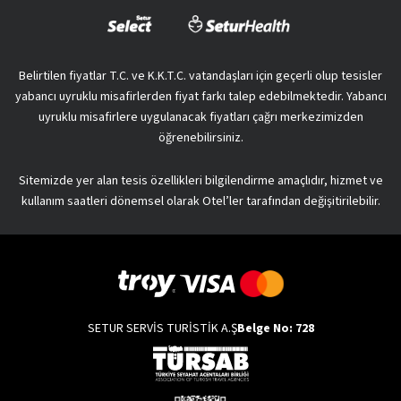
Belirtilen fiyatlar T.C. ve K.K.T.C. vatandaşları için geçerli olup tesisler
yabancı uyruklu misafirlerden fiyat farkı talep edebilmektedir. Yabancı
uyruklu misafirlere uygulanacak fiyatları çağrı merkezimizden
öğrenebilirsiniz.
Sitemizde yer alan tesis özellikleri bilgilendirme amaçlıdır, hizmet ve
kullanım saatleri dönemsel olarak Otel’ler tarafından değişitirilebilir.
SETUR SERVİS TURİSTİK A.Ş
Belge No: 728