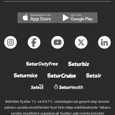
Belirtilen fiyatlar T.C. ve K.K.T.C. vatandaşları için geçerli olup tesisler
yabancı uyruklu misafirlerden fiyat farkı talep edebilmektedir. Yabancı
uyruklu misafirlere uygulanacak fiyatları çağrı merkezimizden