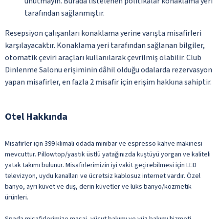
unutmayın. Burada listelenen politikalar konaklama yeri
tarafından sağlanmıştır.
Resepsiyon çalışanları konaklama yerine varışta misafirleri
karşılayacaktır. Konaklama yeri tarafından sağlanan bilgiler,
otomatik çeviri araçları kullanılarak çevrilmiş olabilir. Club
Dinlenme Salonu erişiminin dâhil olduğu odalarda rezervasyon
yapan misafirler, en fazla 2 misafir için erişim hakkına sahiptir.
Otel Hakkında
Misafirler için 399 klimalı odada minibar ve espresso kahve makinesi
mevcuttur. Pillowtop/yastık üstlü yatağınızda kuştüyü yorgan ve kaliteli
yatak takımı bulunur. Misafirlerimizin iyi vakit geçirebilmesi için LED
televizyon, uydu kanalları ve ücretsiz kablosuz internet vardır. Özel
banyo, ayrı küvet ve duş, derin küvetler ve lüks banyo/kozmetik
ürünleri.
Spada misafirlerimize masaj, vücut bakımı ve yüz bakımı hizmeti