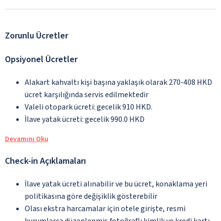
Zorunlu Ücretler
Opsiyonel Ücretler
Alakart kahvaltı kişi başına yaklaşık olarak 270-408 HKD
ücret karşılığında servis edilmektedir
Valeli otopark ücreti: gecelik 910 HKD.
İlave yatak ücreti: gecelik 990.0 HKD
Devamını Oku
Check-in Açıklamaları
İlave yatak ücreti alınabilir ve bu ücret, konaklama yeri
politikasına göre değişiklik gösterebilir
Olası ekstra harcamalar için otele girişte, resmi
kurumlarca düzenlenmiş fotoğraflı kimlik ve kredi kartı,