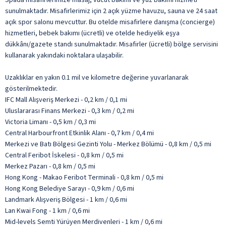
sunulmaktadır. Misafirlerimiz için 2 açık yüzme havuzu, sauna ve 24 saat
açık spor salonu mevcuttur. Bu otelde misafirlere danışma (concierge)
hizmetleri, bebek bakımı (ücretli) ve otelde hediyelik eşya
dükkânı/gazete standı sunulmaktadır. Misafirler (ücretli) bölge servisini
kullanarak yakındaki noktalara ulaşabilir.
Uzaklıklar en yakın 0.1 mil ve kilometre değerine yuvarlanarak
gösterilmektedir.
IFC Mall Alışveriş Merkezi - 0,2 km / 0,1 mi
Uluslararası Finans Merkezi - 0,3 km / 0,2 mi
Victoria Limanı - 0,5 km / 0,3 mi
Central Harbourfront Etkinlik Alanı - 0,7 km / 0,4 mi
Merkezi ve Batı Bölgesi Gezinti Yolu - Merkez Bölümü - 0,8 km / 0,5 mi
Central Feribot İskelesi - 0,8 km / 0,5 mi
Merkez Pazarı - 0,8 km / 0,5 mi
Hong Kong - Makao Feribot Terminali - 0,8 km / 0,5 mi
Hong Kong Belediye Sarayı - 0,9 km / 0,6 mi
Landmark Alışveriş Bölgesi - 1 km / 0,6 mi
Lan Kwai Fong - 1 km / 0,6 mi
Mid-levels Semti Yürüyen Merdivenleri - 1 km / 0,6 mi