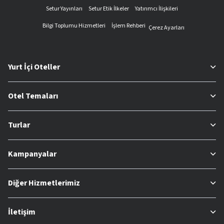
Setur Yayınları
Setur Etik İlkeler
Yatırımcı İlişkileri
Bilgi Toplumu Hizmetleri
İşlem Rehberi
Çerez Ayarları
Yurt İçi Oteller
Otel Temaları
Turlar
Kampanyalar
Diğer Hizmetlerimiz
İletişim