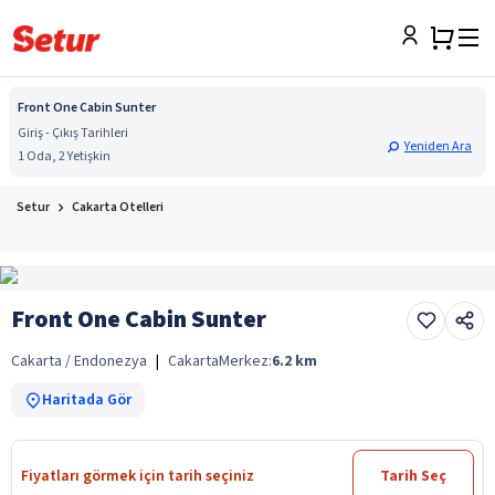
Front One Cabin Sunter
Giriş - Çıkış Tarihleri
Yeniden Ara
1 Oda, 2 Yetişkin
Setur
Cakarta Otelleri
Front One Cabin Sunter
Cakarta / Endonezya
|
Cakarta
Merkez:
6.2
km
Haritada Gör
Fiyatları görmek için tarih seçiniz
Tarih Seç