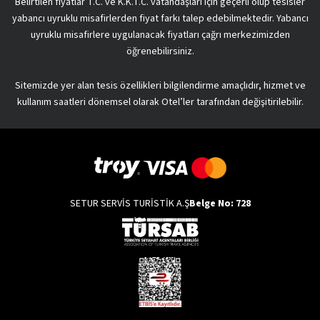
Belirtilen fiyatlar T.C. ve K.K.T.C. vatandaşları için geçerli olup tesisler
yabancı uyruklu misafirlerden fiyat farkı talep edebilmektedir. Yabancı
uyruklu misafirlere uygulanacak fiyatları çağrı merkezimizden
öğrenebilirsiniz.
Sitemizde yer alan tesis özellikleri bilgilendirme amaçlıdır, hizmet ve
kullanım saatleri dönemsel olarak Otel’ler tarafından değişitirilebilir.
SETUR SERVİS TURİSTİK A.Ş
Belge No: 728