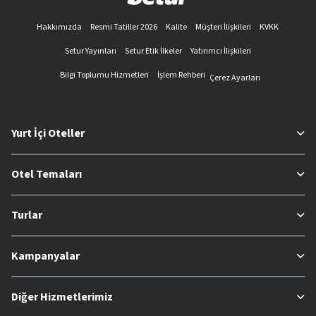
Hakkımızda
Resmi Tatiller 2026
Kalite
Müşteri İlişkileri
KVKK
Setur Yayınları
Setur Etik İlkeler
Yatırımcı İlişkileri
Bilgi Toplumu Hizmetleri
İşlem Rehberi
Çerez Ayarları
Yurt İçi Oteller
Otel Temaları
Turlar
Kampanyalar
Diğer Hizmetlerimiz