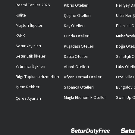
Resmi Tatiller 2026
Kıbrıs Otelleri
Her Şey Da
Kalite
Çeşme Otelleri
Ultra Her Ş
Müşteri İlişkileri
Kaş Otelleri
Etkinlikli O
KVKK
Cunda Otelleri
Muhafazak
Setur Yayınları
Kuşadası Otelleri
Doğa Otell
Setur Etik İlkeler
Datça Otelleri
Sanatçılı O
Yatırımcı İlişkileri
Abant Otelleri
Lüks Otell
Bilgi Toplumu Hizmetleri
Afyon Termal Oteller
Özel Villa
İşlem Rehberi
Sapanca Otelleri
Bungalov O
Muğla Ekonomik Oteller
Swim Up O
Çerez Ayarları