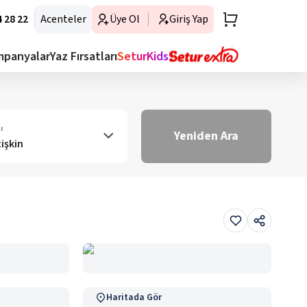
 28 22
Acenteler
Üye Ol
Giriş Yap
mpanyalar
Yaz Fırsatları
SeturKids
ı
Yeniden Ara
tişkin
Haritada Gör