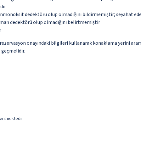
dir
monoksit dedektörü olup olmadığını bildirmemiştir; seyahat ederke
uman dedektörü olup olmadığını belirtmemiştir
r
ce rezervasyon onayındaki bilgileri kullanarak konaklama yerini ara
e geçmelidir.
erilmektedir.