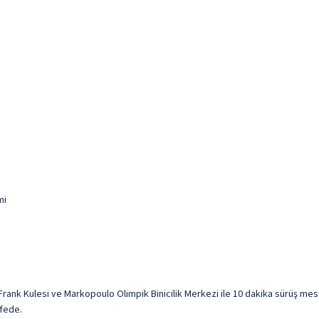
mi
rank Kulesi ve Markopoulo Olimpik Binicilik Merkezi ile 10 dakika sürüş mesa
afede.