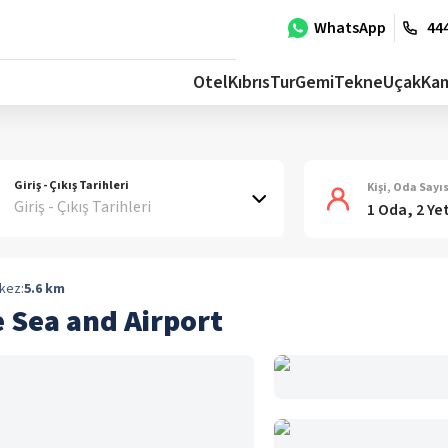
WhatsApp
444
Otel
Kıbrıs
Tur
Gemi
Tekne
Uçak
Ka
Giriş - Çıkış Tarihleri
Kişi, Oda Sayıs
Giriş - Çıkış Tarihleri
1 Oda, 2 Ye
kez:
5.6
km
 Sea and Airport