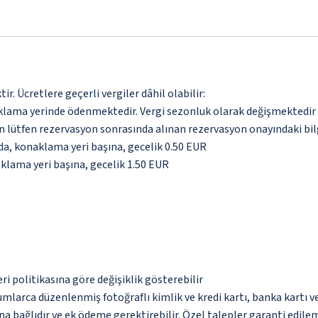
. Ücretlere geçerli vergiler dâhil olabilir:
aklama yerinde ödenmektedir. Vergi sezonluk olarak değişmektedir
için lütfen rezervasyon sonrasında alınan rezervasyon onayındaki bil
nda, konaklama yeri başına, gecelik 0.50 EUR
aklama yeri başına, gecelik 1.50 EUR
eri politikasına göre değişiklik gösterebilir
umlarca düzenlenmiş fotoğraflı kimlik ve kredi kartı, banka kartı v
na bağlıdır ve ek ödeme gerektirebilir. Özel talepler garanti edile