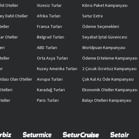
hil Oteller
Vizesiz Turlar
Kıbrıs Paket Kampanyası
ey Dahil Oteller
Afrika Turları
Setur Extra
teller
Fransa Turları
Ödeme Seçenekleri
ar Oteller
Belgrad Turları
Seyahat İptal Güvencesi
eri
ABD Turları
Worldpuan Kampanyası
teller
Orta Asya Turları
Ödeme Erteleme Kampanyası
er
Kuzey Amerika Turları
2 Çocuk Ücretsiz Kampanyası
 Odası Olan Oteller
Avrupa Turları
Çok Kal Az Öde Kampanyası
telleri
Karadağ Turları
Ekonomik Oteller Kampanyası
teller
Paris Turları
Balayı Otelleri Kampanyası