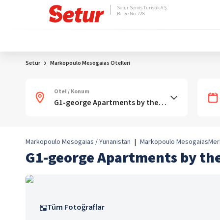
Setur Servis Turistik A.Ş.
Belge No: 728
Setur
Markopoulo Mesogaias Otelleri
Otel / Konum
Markopoulo Mesogaias / Yunanistan
|
Markopoulo Mesogaias
Mer
G1-george Apartments by the
Tüm Fotoğraflar