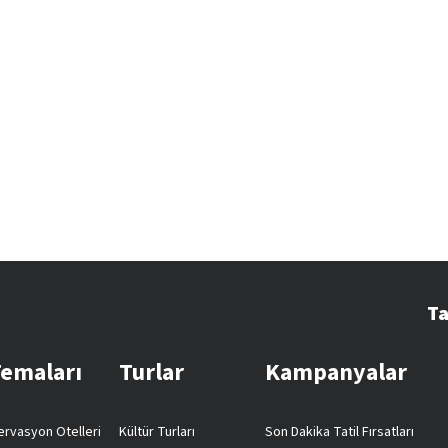
Ta
Temaları
Turlar
Kampanyalar
rvasyon Otelleri
Kültür Turları
Son Dakika Tatil Fırsatları