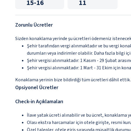
15
-
16
11
Zorunlu Ücretler
Sizden konaklama yerinde şu ücretleri ödemeniz istenecektir
Şehir tarafından vergi alınmaktadır ve bu vergi kon
durumları veya indirimler olabilir. Daha fazla bilgi 
Şehir vergisi alınmaktadır: 1 Kasım - 29 Şubat arası
Şehir vergisi alınmaktadır: 1 Mart - 31 Ekim için kon
Konaklama yerinin bize bildirdiği tüm ücretleri dâhil ettik.
Opsiyonel Ücretler
Check-in Açıklamaları
İlave yatak ücreti alınabilir ve bu ücret, konaklama y
Olası ekstra harcamalar için otele girişte, resmi kur
Özel talepler, otele giriş sırasında müsaitlik durumu