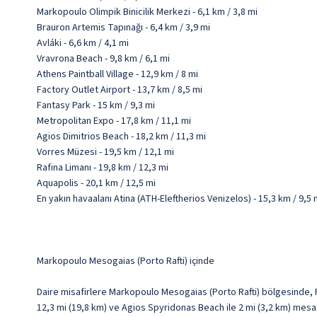
Markopoulo Olimpik Binicilik Merkezi - 6,1 km / 3,8 mi
Brauron Artemis Tapınağı - 6,4 km / 3,9 mi
Avláki - 6,6 km / 4,1 mi
Vravrona Beach - 9,8 km / 6,1 mi
Athens Paintball Village - 12,9 km / 8 mi
Factory Outlet Airport - 13,7 km / 8,5 mi
Fantasy Park - 15 km / 9,3 mi
Metropolitan Expo - 17,8 km / 11,1 mi
Agios Dimitrios Beach - 18,2 km / 11,3 mi
Vorres Müzesi - 19,5 km / 12,1 mi
Rafina Limanı - 19,8 km / 12,3 mi
Aquapolis - 20,1 km / 12,5 mi
En yakın havaalanı Atina (ATH-Eleftherios Venizelos) - 15,3 km / 9,5 
Markopoulo Mesogaias (Porto Rafti) içinde
Daire misafirlere Markopoulo Mesogaias (Porto Rafti) bölgesinde, F
12,3 mi (19,8 km) ve Agios Spyridonas Beach ile 2 mi (3,2 km) mes