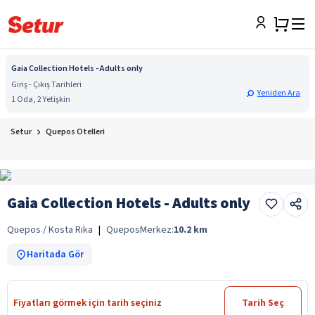
Gaia Collection Hotels - Adults only
Giriş - Çıkış Tarihleri
Yeniden Ara
1 Oda, 2 Yetişkin
Setur
Quepos Otelleri
Gaia Collection Hotels - Adults only
Quepos / Kosta Rika
|
Quepos
Merkez:
10.2
km
Haritada Gör
Fiyatları görmek için tarih seçiniz
Tarih Seç