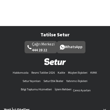
Tatilse Setur
Çağrı Merkezi
WhatsApp
444 28 22
Hakkımızda
Resmi Tatiller 2026
Kalite
Müşteri İlişkileri
KVKK
Setur Yayınları
Setur Etik İlkeler
Yatırımcı İlişkileri
Bilgi Toplumu Hizmetleri
İşlem Rehberi
Çerez Ayarları
Yurt İçi Oteller