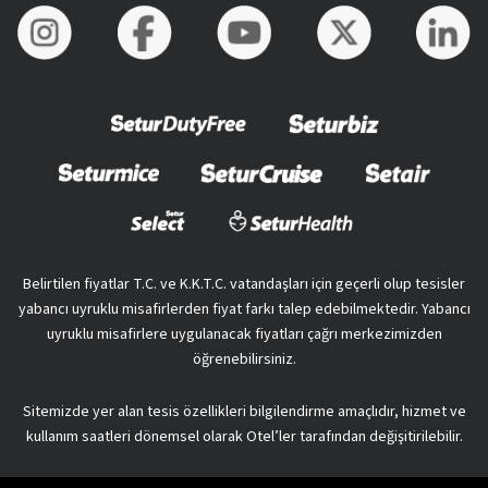
Belirtilen fiyatlar T.C. ve K.K.T.C. vatandaşları için geçerli olup tesisler
yabancı uyruklu misafirlerden fiyat farkı talep edebilmektedir. Yabancı
uyruklu misafirlere uygulanacak fiyatları çağrı merkezimizden
öğrenebilirsiniz.
Sitemizde yer alan tesis özellikleri bilgilendirme amaçlıdır, hizmet ve
kullanım saatleri dönemsel olarak Otel’ler tarafından değişitirilebilir.