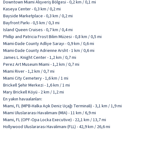
Downtown Miami Alışveriş Bölgesi - 0,2 km / 0,1 mi
Kaseya Center - 0,3 km / 0,2 mi
Bayside Marketplace - 0,3 km / 0,2 mi
Bayfront Parkı - 0,5 km / 0,3 mi
Island Queen Cruises - 0,7 km / 0,4 mi
Phillip and Patricia Frost Bilim Müzesi - 0,8 km / 0,5 mi
Miami-Dade County Adliye Sarayı - 0,9 km / 0,6 mi
Miami-Dade County Adrienne Arsht - 1 km / 0,6 mi
James L. Knight Center - 1,2 km / 0,7 mi
Perez Art Museum Miami - 1,2 km / 0,7 mi
Miami River - 1,2 km / 0,7 mi
Miami City Cemetery - 1,6 km / 1 mi
Brickell Şehir Merkezi - 1,6 km / 1 mi
Mary Brickell Köyü - 2 km / 1,2 mi
En yakın havaalanları:
Miami, FL (MPB-Halka Açık Deniz Uçağı Terminali) - 3,1 km / 1,9 mi
Miami Uluslararası Havalimanı (MIA) - 11 km / 6,9 mi
Miami, FL (OPF-Opa Locka Executive) - 22,1 km / 13,7 mi
Hollywood Uluslararası Havalimanı (FLL) - 42,9 km / 26,6 mi