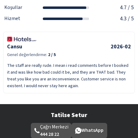
4.7
/ 5
Koşullar
4.3
/ 5
Hizmet
Cansu
2026-02
Genel değerlendirme:
2
/ 5
The staff are really rude. I mean i read comments before I booked
it and was like how bad could it be, and they are THAT bad. They
treat you like you are an inconvenience. Customer service is non
existent. I would never stay here again.
Tatilse Setur
Çağrı Merkezi
WhatsApp
444 28 22