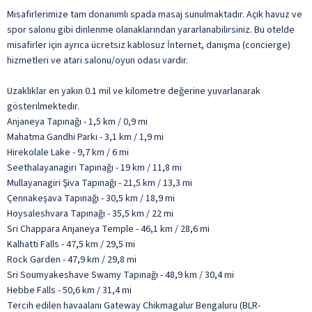
Misafirlerimize tam donanımlı spada masaj sunulmaktadır. Açık havuz ve
spor salonu gibi dinlenme olanaklarından yararlanabilirsiniz. Bu otelde
misafirler için ayrıca ücretsiz kablosuz İnternet, danışma (concierge)
hizmetleri ve atari salonu/oyun odası vardır.
Uzaklıklar en yakın 0.1 mil ve kilometre değerine yuvarlanarak
gösterilmektedir.
Anjaneya Tapınağı - 1,5 km / 0,9 mi
Mahatma Gandhi Parkı - 3,1 km / 1,9 mi
Hirekolale Lake - 9,7 km / 6 mi
Seethalayanagiri Tapınağı - 19 km / 11,8 mi
Mullayanagiri Şiva Tapınağı - 21,5 km / 13,3 mi
Çennakeşava Tapınağı - 30,5 km / 18,9 mi
Hoysaleshvara Tapınağı - 35,5 km / 22 mi
Sri Chappara Anjaneya Temple - 46,1 km / 28,6 mi
Kalhatti Falls - 47,5 km / 29,5 mi
Rock Garden - 47,9 km / 29,8 mi
Sri Soumyakeshave Swamy Tapınağı - 48,9 km / 30,4 mi
Hebbe Falls - 50,6 km / 31,4 mi
Tercih edilen havaalanı Gateway Chikmagalur Bengaluru (BLR-