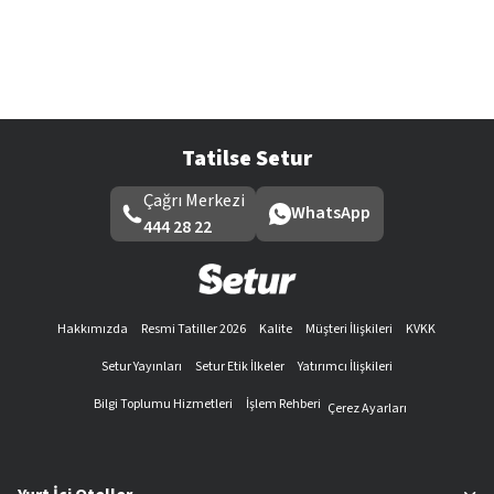
Tatilse Setur
Çağrı Merkezi
WhatsApp
444 28 22
Hakkımızda
Resmi Tatiller 2026
Kalite
Müşteri İlişkileri
KVKK
Setur Yayınları
Setur Etik İlkeler
Yatırımcı İlişkileri
Bilgi Toplumu Hizmetleri
İşlem Rehberi
Çerez Ayarları