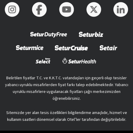
Belirtilen fiyatlar T.C. ve K.K.T.C. vatandaşları için geçerli olup tesisler
yabancı uyruklu misafirlerden fiyat farkı talep edebilmektedir. Yabancı
uyruklu misafirlere uygulanacak fiyatları çağrı merkezimizden
öğrenebilirsiniz.
Sitemizde yer alan tesis özellikleri bilgilendirme amaçlıdır, hizmet ve
kullanım saatleri dönemsel olarak Otel’ler tarafından değişitirilebilir.