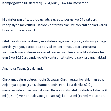
Kempegowda Uluslararası) - 264,6 km / 164,4 mi mesafede
Misafirler için ofis, lobide ücretsiz gazete servisi ve 24 saat açık
resepsiyon mevcuttur. Otelde konferans alanı ve toplantı odaları vardır.
Ücretsiz otopark vardır.
Otelin restoranı Peaberry misafirlere öğle yemeği veya akşam yemeği
servisi yapıyor, ayrıca oda servisi imkanı mevcut. Barda/oturma
salonunda misafirlerimize içecek servisi yapılmaktadır. Misafirlere her
gün 7 ve 10.30 arasında ücretli kontinental kahvaltı servisi yapılmaktadır.
Anjaneya Tapınağı yakınında
Chikkamagaluru bölgesindeki Gateway Chikmagalur konaklamanızda,
Anjaneya Tapınağı ve Mahatma Gandhi Parkı ile 5 dakika sürüş
mesafesinde konaklayacaksınız. Bu aile dostu otel Hirekolale Lake ile 6
mi (9,7 km) ve Seethalayanagiri Tapınağı ile 11,8 mi (19 km) mesafede.