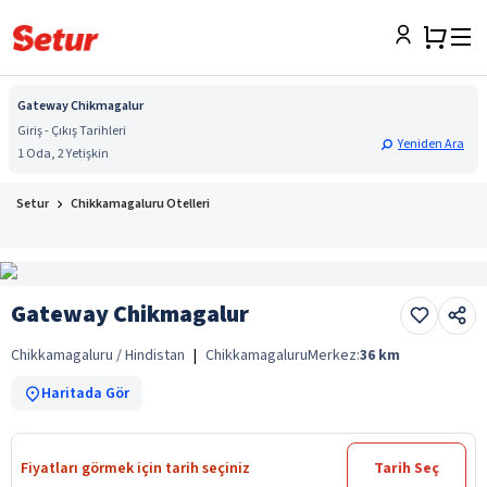
Gateway Chikmagalur
Giriş - Çıkış Tarihleri
Yeniden Ara
1 Oda, 2 Yetişkin
Setur
Chikkamagaluru Otelleri
Gateway Chikmagalur
Chikkamagaluru / Hindistan
|
Chikkamagaluru
Merkez:
36
km
Haritada Gör
Fiyatları görmek için tarih seçiniz
Tarih Seç