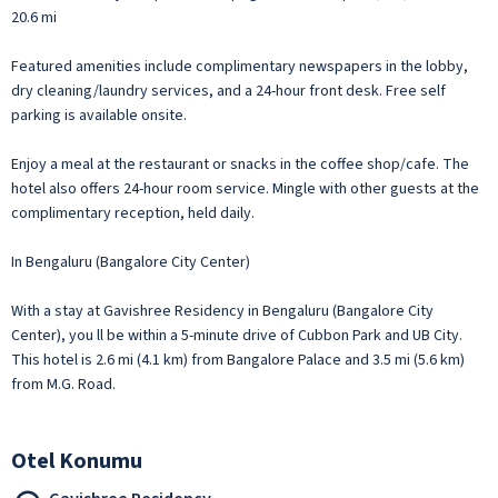
20.6 mi
Featured amenities include complimentary newspapers in the lobby,
dry cleaning/laundry services, and a 24-hour front desk. Free self
parking is available onsite.
Enjoy a meal at the restaurant or snacks in the coffee shop/cafe. The
hotel also offers 24-hour room service. Mingle with other guests at the
complimentary reception, held daily.
In Bengaluru (Bangalore City Center)
With a stay at Gavishree Residency in Bengaluru (Bangalore City
Center), you ll be within a 5-minute drive of Cubbon Park and UB City.
This hotel is 2.6 mi (4.1 km) from Bangalore Palace and 3.5 mi (5.6 km)
from M.G. Road.
Otel Konumu