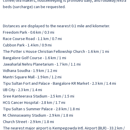
coffee/tea makers, housekeeping is provided daily, and rollaway/extra
beds (surcharge) can be requested.
Distances are displayed to the nearest 0.1 mile and kilometer.
Freedom Park - 0.6 km / 0.3 mi
Race Course Road - 1.1 km / 0.7 mi
Cubbon Park - 1.4 km / 0.9 mi
The Potter s House Christian Fellowship Church - 1.6 km / 1 mi
Bangalore Golf Course - 1.6 km / 1 mi
Jawaharlal Nehru Planetarium - 1.7 km / 1.1 mi
Vidhana Soudha - 1.9 km / 1.2 mi
Mantri Square Mall - 1.9 km / 1.2 mi
Tipu Sultan Fort and Palace - Bangalore KR Market - 2.3 km / 1.4 mi
UB City - 2.3 km / 1.4 mi
Sree Kanteerava Stadium - 2.5 km / 1.5 mi
HCG Cancer Hospital - 2.8 km / 1.7 mi
Tipu Sultan s Summer Palace - 2.8 km / 1.8 mi
M. Chinnaswamy Stadium - 2.9 km / 1.8 mi
Church Street - 2.9 km / 1.8 mi
The nearest major airport is Kempegowda Intl. Airport (BLR) - 33.2 km /