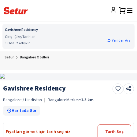
Gavishree Residency
Giriş - Çıkış Tarihleri
Yeniden Ara
1 Oda, 2 Yetişkin
Setur
Bangalore Otelleri
Gavishree Residency
Bangalore / Hindistan
|
Bangalore
Merkez:
1.3
km
Haritada Gör
Fiyatları görmek için tarih seçiniz
Tarih Seç