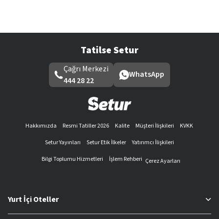
Tatilse Setur
Çağrı Merkezi
WhatsApp
444 28 22
Hakkımızda
Resmi Tatiller 2026
Kalite
Müşteri İlişkileri
KVKK
Setur Yayınları
Setur Etik İlkeler
Yatırımcı İlişkileri
Bilgi Toplumu Hizmetleri
İşlem Rehberi
Çerez Ayarları
Yurt İçi Oteller