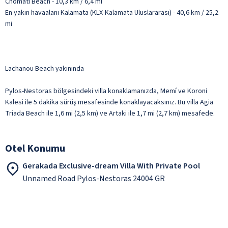
Chomati Beach - 10,3 km / 6,4 mi
En yakın havaalanı Kalamata (KLX-Kalamata Uluslararası) - 40,6 km / 25,2
mi
Lachanou Beach yakınında
Pylos-Nestoras bölgesindeki villa konaklamanızda, Memí ve Koroni
Kalesi ile 5 dakika sürüş mesafesinde konaklayacaksınız. Bu villa Agia
Triada Beach ile 1,6 mi (2,5 km) ve Artaki ile 1,7 mi (2,7 km) mesafede.
Otel Konumu
Gerakada Exclusive-dream Villa With Private Pool
Unnamed Road Pylos-Nestoras 24004 GR