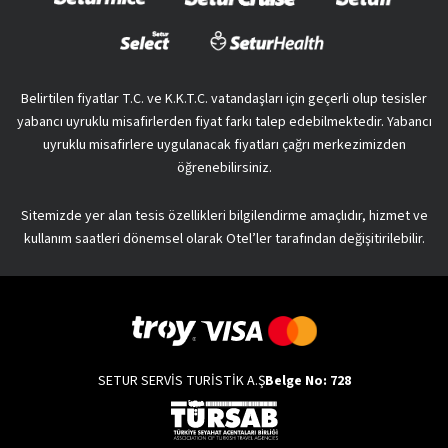
Belirtilen fiyatlar T.C. ve K.K.T.C. vatandaşları için geçerli olup tesisler
yabancı uyruklu misafirlerden fiyat farkı talep edebilmektedir. Yabancı
uyruklu misafirlere uygulanacak fiyatları çağrı merkezimizden
öğrenebilirsiniz.
Sitemizde yer alan tesis özellikleri bilgilendirme amaçlıdır, hizmet ve
kullanım saatleri dönemsel olarak Otel’ler tarafından değişitirilebilir.
SETUR SERVİS TURİSTİK A.Ş
Belge No: 728