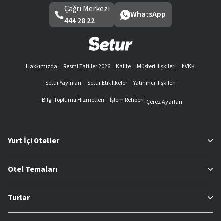
Çağrı Merkezi
WhatsApp
444 28 22
Hakkımızda
Resmi Tatiller 2026
Kalite
Müşteri İlişkileri
KVKK
Setur Yayınları
Setur Etik İlkeler
Yatırımcı İlişkileri
Bilgi Toplumu Hizmetleri
İşlem Rehberi
Çerez Ayarları
Yurt İçi Oteller
Otel Temaları
Turlar