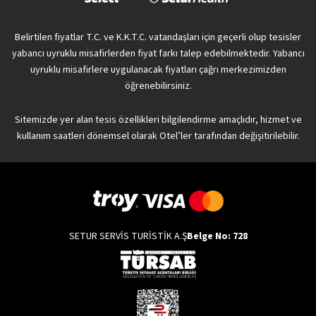
Belirtilen fiyatlar T.C. ve K.K.T.C. vatandaşları için geçerli olup tesisler
yabancı uyruklu misafirlerden fiyat farkı talep edebilmektedir. Yabancı
uyruklu misafirlere uygulanacak fiyatları çağrı merkezimizden
öğrenebilirsiniz.
Sitemizde yer alan tesis özellikleri bilgilendirme amaçlıdır, hizmet ve
kullanım saatleri dönemsel olarak Otel’ler tarafından değişitirilebilir.
SETUR SERVİS TURİSTİK A.Ş
Belge No: 728