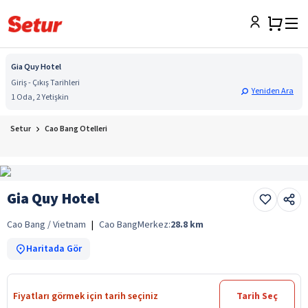
Gia Quy Hotel
Giriş - Çıkış Tarihleri
Yeniden Ara
1 Oda, 2 Yetişkin
Setur
Cao Bang Otelleri
Gia Quy Hotel
Cao Bang / Vietnam
|
Cao Bang
Merkez:
28.8
km
Haritada Gör
Fiyatları görmek için tarih seçiniz
Tarih Seç