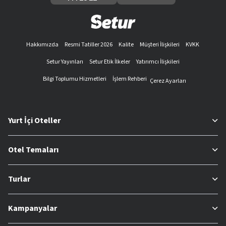
Hakkımızda
Resmi Tatiller 2026
Kalite
Müşteri İlişkileri
KVKK
Setur Yayınları
Setur Etik İlkeler
Yatırımcı İlişkileri
Bilgi Toplumu Hizmetleri
İşlem Rehberi
Çerez Ayarları
Yurt İçi Oteller
Otel Temaları
Turlar
Kampanyalar