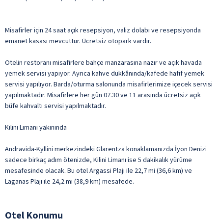
Misafirler için 24 saat açık resepsiyon, valiz dolabı ve resepsiyonda
emanet kasası mevcuttur. Ücretsiz otopark vardır.
Otelin restoranı misafirlere bahçe manzarasına nazır ve açık havada
yemek servisi yapıyor. Ayrıca kahve dükkânında/kafede hafif yemek
servisi yapılıyor. Barda/oturma salonunda misafirlerimize içecek servisi
yapılmaktadır. Misafirlere her gün 07.30 ve 11 arasında ücretsiz açık
büfe kahvaltı servisi yapılmaktadır.
Kilini Limanı yakınında
Andravida-Kyllini merkezindeki Glarentza konaklamanızda İyon Denizi
sadece birkaç adım ötenizde, Kilini Limanı ise 5 dakikalık yürüme
mesafesinde olacak. Bu otel Argassi Plajı ile 22,7 mi (36,6 km) ve
Laganas Plajı ile 24,2 mi (38,9 km) mesafede.
Otel Konumu