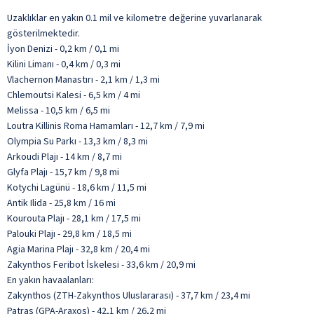
Uzaklıklar en yakın 0.1 mil ve kilometre değerine yuvarlanarak
gösterilmektedir.
İyon Denizi - 0,2 km / 0,1 mi
Kilini Limanı - 0,4 km / 0,3 mi
Vlachernon Manastırı - 2,1 km / 1,3 mi
Chlemoutsi Kalesi - 6,5 km / 4 mi
Melissa - 10,5 km / 6,5 mi
Loutra Killinis Roma Hamamları - 12,7 km / 7,9 mi
Olympia Su Parkı - 13,3 km / 8,3 mi
Arkoudi Plajı - 14 km / 8,7 mi
Glyfa Plajı - 15,7 km / 9,8 mi
Kotychi Lagünü - 18,6 km / 11,5 mi
Antik Ilida - 25,8 km / 16 mi
Kourouta Plajı - 28,1 km / 17,5 mi
Palouki Plajı - 29,8 km / 18,5 mi
Agia Marina Plajı - 32,8 km / 20,4 mi
Zakynthos Feribot İskelesi - 33,6 km / 20,9 mi
En yakın havaalanları:
Zakynthos (ZTH-Zakynthos Uluslararası) - 37,7 km / 23,4 mi
Patras (GPA-Araxos) - 42,1 km / 26,2 mi