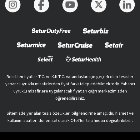
Belirtilen fiyatlar T.C. ve K.K.T.C. vatandaşları için geçerli olup tesisler
yabancı uyruklu misafirlerden fiyat farkı talep edebilmektedir. Yabancı
uyruklu misafirlere uygulanacak fiyatları çağrı merkezimizden
öğrenebilirsiniz.
Sitemizde yer alan tesis özellikleri bilgilendirme amaçlıdır, hizmet ve
kullanım saatleri dönemsel olarak Otel’ler tarafından değişitirilebilir.