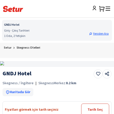
GNDJ Hotel
Giriş - Çıkış Tarihleri
Yeniden Ara
1 Oda, 2 Yetişkin
Setur
Skegness Otelleri
GNDJ Hotel
Skegness / İngiltere
|
Skegness
Merkez:
0.2
km
Haritada Gör
Fiyatları görmek için tarih seçiniz
Tarih Seç