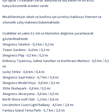
için dijital TV kanalları vardır. Banyolarda duş kabini ve ücretsiz
banyo/kozmetik ürünleri vardır.
Misafirlerimizin rahatı ve konforu için ücretsiz kablosuz İnternet ve
otomatik satış makinesi bulunmaktadır.
Uzaklıklar en yakın 0.1 mil ve kilometre değerine yuvarlanarak
gösterilmektedir.
Skegness İskelesi - 0,3 km / 0,2 mi
Tower Gardens - 0,4 km / 0,3 mi
Skegness Plajı - 0,5 km / 0,3 mi
Embassy Tiyatrosu, Sahne Sanatları ve Konferans Merkezi - 0,5 km / 0,3
mi
Lucky Strike - 0,6 km / 0,4 mi
Skegness Saat Kulesi - 0,7 km / 0,4 mi
Skegness Model Köyü - 0,8 km / 0,5 mi
XSite Skatepark - 0,8 km / 0,5 mi
Skegness Akvaryumu - 0,8 km / 0,5 mi
North Shore Golf Club - 1,3 km / 0,8 mi
Lincolnshire Coast Light Railway - 4,5 km / 2,8 mi
Fantasy Island Tema Parkı - 5,7 km / 3,5 mi