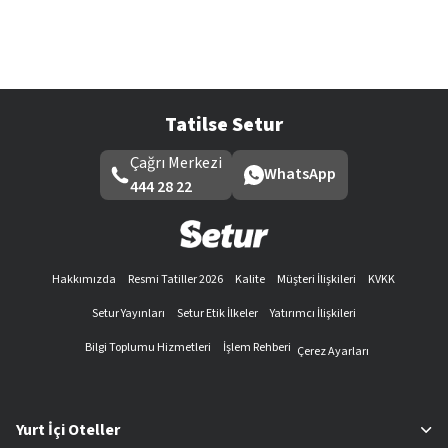
Tatilse Setur
Çağrı Merkezi
WhatsApp
444 28 22
Hakkımızda
Resmi Tatiller 2026
Kalite
Müşteri İlişkileri
KVKK
Setur Yayınları
Setur Etik İlkeler
Yatırımcı İlişkileri
Bilgi Toplumu Hizmetleri
İşlem Rehberi
Çerez Ayarları
Yurt İçi Oteller