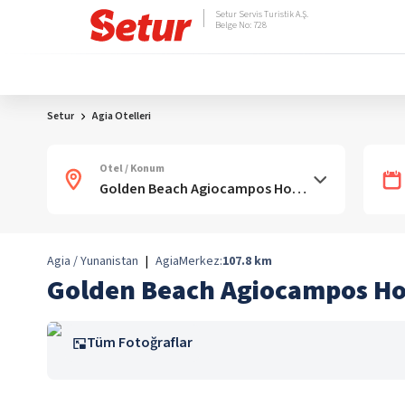
Setur Servis Turistik A.Ş.
Belge No: 728
Setur
Agia Otelleri
Otel / Konum
Agia / Yunanistan
|
Agia
Merkez:
107.8
km
Golden Beach Agiocampos Ho
Tüm Fotoğraflar