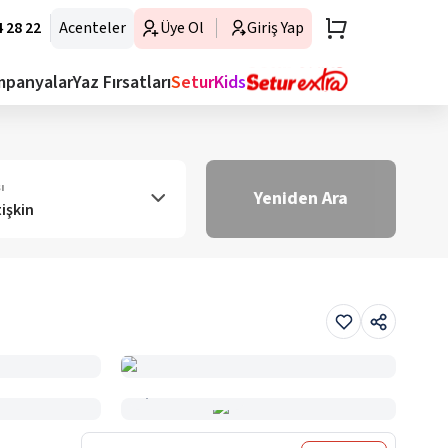
 28 22
Acenteler
Üye Ol
Giriş Yap
mpanyalar
Yaz Fırsatları
SeturKids
ı
Yeniden Ara
tişkin
Haritada Gör