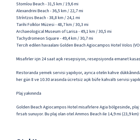
Stomíou Beach - 31,5 km / 19,6 mi
Alexandrini Beach - 36,5 km / 22,7 mi
Stríntzos Beach - 38,8 km / 24,1 mi
Tarihi Folklor Müzesi - 48,7 km / 30,3 mi
Archaeological Museum of Larisa - 49,1 km / 30,5 mi
Tachydromeon Square - 49,4 km / 30,7 mi
Tercih edilen havaalanı Golden Beach Agiocampos Hotel Volos (VOL
Misafirler için 24 saat açık resepsiyon, resepsiyonda emanet kasas
Restoranda yemek servisi yapılıyor, ayrıca otelin kahve dükkânında/k
her gün 8 ve 10.30 arasında ücretsiz açık büfe kahvaltı servisi yapı
Plaj yakınında
Golden Beach Agiocampos Hotel misafirlere Agia bölgesinde, plaj 
fırsatı sunuyor. Bu plaj olan otel Ammos Beach ile 14,9 mi (23,9 km)