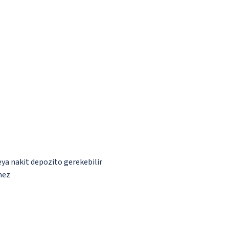
eya nakit depozito gerekebilir
mez