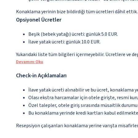
Konaklama yerinin bize bildirdiği tüm ücretleri dâhil ettik.
Opsiyonel Ücretler
Beşik (bebek yatağı) ücreti: günlük 5.0 EUR.
İlave yatak ücreti: günlük 10.0 EUR.
Yukarıdaki liste tüm bilgileri içermeyebilir. Ücretlere ve de
Devamını Oku
Check-in Açıklamaları
İlave yatak ücreti alınabilir ve bu ücret, konaklama y
Olası ekstra harcamalar için otele girişte, resmi kur
Özel talepler, otele giriş sırasında müsaitlik durumu
Bu konaklama yerinde kredi kartları kabul edilmekte
Resepsiyon çalışanları konaklama yerine varışta misafirleri