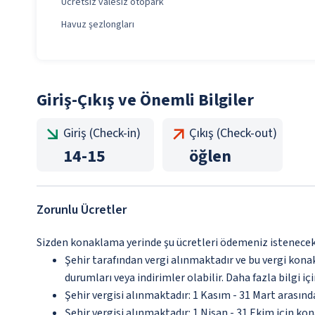
Ücretsiz valesiz otopark
Havuz şezlongları
Giriş-Çıkış ve Önemli Bilgiler
Giriş (Check-in)
Çıkış (Check-out)
14
-
15
öğlen
Zorunlu Ücretler
Sizden konaklama yerinde şu ücretleri ödemeniz istenecektir
Şehir tarafından vergi alınmaktadır ve bu vergi kon
durumları veya indirimler olabilir. Daha fazla bilgi 
Şehir vergisi alınmaktadır: 1 Kasım - 31 Mart arasın
Şehir vergisi alınmaktadır: 1 Nisan - 31 Ekim için ko