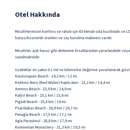
Otel Hakkında
Misafirlerimizin konforu ve rahatı için 63 klimalı oda buzdolabı ve
banyo/kozmetik ürünleri ve saç kurutma makinesi vardır.
Misafirler açık havuz gibi dinlenme fırsatlarından yararlanabilir ve
sunulmaktadır.
Uzaklıklar en yakın 0.1 mil ve kilometre değerine yuvarlanarak göst
Koutsoupiás Beach - 19,3 km / 12 mi
Kokkino Nero (Red Water) Kaplıcaları - 23,2 km / 14,4 mi
Ammos Beach - 23,9 km / 14,9 mi
Kalývi Beach - 25,1 km / 15,6 mi
Pigádi Beach - 25,8 km / 16 mi
Psarólakas Beach - 26,9 km / 16,7 mi
Panagía Beach - 27,5 km / 17,1 mi
Agía Paraskeví - 28,8 km / 17,9 mi
Komnenian Monastery - 31,3 km / 19,5 mi