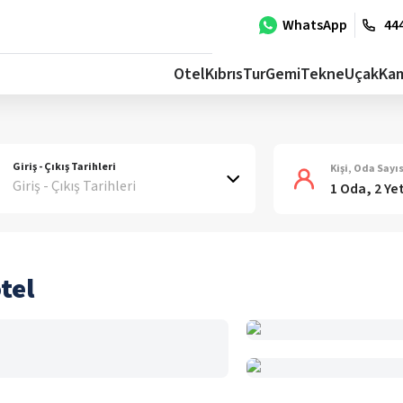
WhatsApp
444
Otel
Kıbrıs
Tur
Gemi
Tekne
Uçak
Ka
Giriş - Çıkış Tarihleri
Kişi, Oda Sayıs
Giriş - Çıkış Tarihleri
1 Oda, 2 Ye
tel