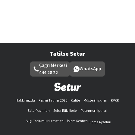
Tatilse Setur
Çağrı Merkezi
WhatsApp
444 28 22
Hakkımızda
Resmi Tatiller 2026
Kalite
Müşteri İlişkileri
KVKK
Setur Yayınları
Setur Etik İlkeler
Yatırımcı İlişkileri
Bilgi Toplumu Hizmetleri
İşlem Rehberi
Çerez Ayarları