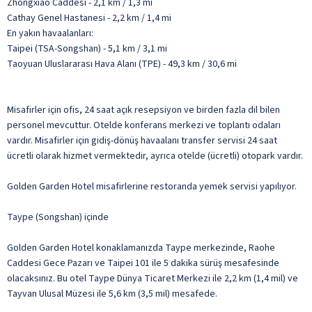
Zhongxiao Caddesi - 2,1 km / 1,3 mi
Cathay Genel Hastanesi - 2,2 km / 1,4 mi
En yakın havaalanları:
Taipei (TSA-Songshan) - 5,1 km / 3,1 mi
Taoyuan Uluslararası Hava Alanı (TPE) - 49,3 km / 30,6 mi
Misafirler için ofis, 24 saat açık resepsiyon ve birden fazla dil bilen
personel mevcuttur. Otelde konferans merkezi ve toplantı odaları
vardır. Misafirler için gidiş-dönüş havaalanı transfer servisi 24 saat
ücretli olarak hizmet vermektedir, ayrıca otelde (ücretli) otopark vardır.
Golden Garden Hotel misafirlerine restoranda yemek servisi yapılıyor.
Taype (Songshan) içinde
Golden Garden Hotel konaklamanızda Taype merkezinde, Raohe
Caddesi Gece Pazarı ve Taipei 101 ile 5 dakika sürüş mesafesinde
olacaksınız. Bu otel Taype Dünya Ticaret Merkezi ile 2,2 km (1,4 mil) ve
Tayvan Ulusal Müzesi ile 5,6 km (3,5 mil) mesafede.