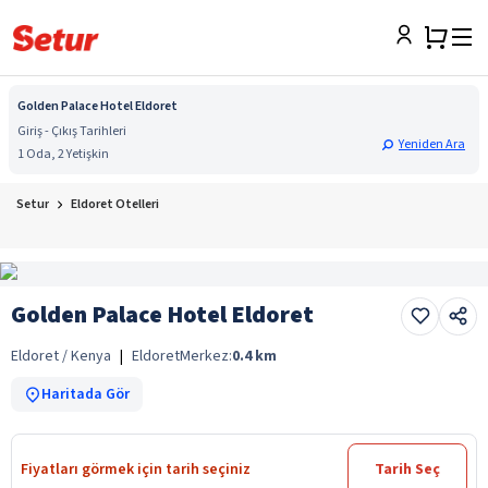
Golden Palace Hotel Eldoret
Giriş - Çıkış Tarihleri
Yeniden Ara
1 Oda, 2 Yetişkin
Setur
Eldoret Otelleri
Golden Palace Hotel Eldoret
Eldoret / Kenya
|
Eldoret
Merkez:
0.4
km
Haritada Gör
Fiyatları görmek için tarih seçiniz
Tarih Seç