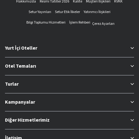
Hakkımızda
Resmi Tatiller 2026
Kalite
Müşteri İlişkileri
KVKK
Setur Yayınları
Setur Etik İlkeler
Yatırımcı İlişkileri
Bilgi Toplumu Hizmetleri
İşlem Rehberi
Çerez Ayarları
Yurt İçi Oteller
Otel Temaları
Turlar
Kampanyalar
Diğer Hizmetlerimiz
İletişim