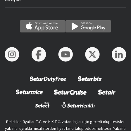
Belirtilen fiyatlar T.C. ve K.K.T.C. vatandaşları için geçerli olup tesisler
yabancı uyruklu misafirlerden fiyat farkı talep edebilmektedir. Yabancı