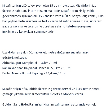
Misafirler için LCD televizyon olan 15 oda mevcuttur. Misafirlerimize
ücretsiz kablosuz internet sunulmaktadır. Misafirlerimizin iyi vakit
geçirebilmesi için kablolu TV kanalları vardır. Özel banyo, duş kabini, lüks
banyo/kozmetik ürünleri ve terlik vardır. Misafirlerimize masa, ücretsiz
gazete servisi ve telefon ile ücretsiz şehir içi telefon görüşmesi
imkânlar ve kolaylıklar sunulmaktadır.
Uzaklıklar en yakın 0.1 mil ve kilometre değerine yuvarlanarak
gösterilmektedir.
Abbasia Spor Kompleksi - 1,6 km / 1 mi
Rahim Yar Khan Hayvanat Bahçesi - 5,8 km / 3,6 mi
Pattan Minara Budist Tapınağı - 14,4 km / 9 mi
Misafirler için ofis, lobide ücretsiz gazete servisi ve kuru temizleme/
çamaşır yıkama servisi mevcuttur. Ücretsiz otopark vardır.
Golden Sand Hotel Rahim Yar Khan misafirlerine restoranda yemek