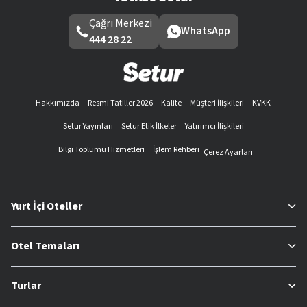
Çağrı Merkezi
WhatsApp
444 28 22
Hakkımızda
Resmi Tatiller 2026
Kalite
Müşteri İlişkileri
KVKK
Setur Yayınları
Setur Etik İlkeler
Yatırımcı İlişkileri
Bilgi Toplumu Hizmetleri
İşlem Rehberi
Çerez Ayarları
Yurt İçi Oteller
Otel Temaları
Turlar