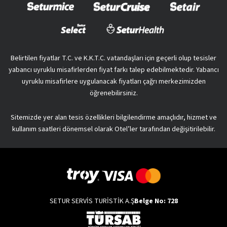
Belirtilen fiyatlar T.C. ve K.K.T.C. vatandaşları için geçerli olup tesisler
yabancı uyruklu misafirlerden fiyat farkı talep edebilmektedir. Yabancı
uyruklu misafirlere uygulanacak fiyatları çağrı merkezimizden
öğrenebilirsiniz.
Sitemizde yer alan tesis özellikleri bilgilendirme amaçlıdır, hizmet ve
kullanım saatleri dönemsel olarak Otel’ler tarafından değişitirilebilir.
SETUR SERVİS TURİSTİK A.Ş
Belge No: 728