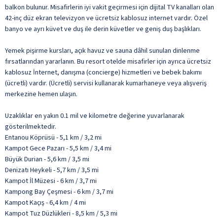
balkon bulunur. Misafirlerin iyi vakit geçirmesi için dijital TV kanalları olan
42-inç düz ekran televizyon ve ücretsiz kablosuz internet vardır. Özel
banyo ve ayrı küvet ve duş ile derin küvetler ve geniş duş başlıkları.
Yemek pişirme kursları, açık havuz ve sauna dâhil sunulan dinlenme
fırsatlarından yararlanın. Bu resort otelde misafirler için ayrıca ücretsiz
kablosuz İnternet, danışma (concierge) hizmetleri ve bebek bakımı
(ücretli) vardır. (Ücretli) servisi kullanarak kumarhaneye veya alışveriş
merkezine hemen ulaşın.
Uzaklıklar en yakın 0.1 mil ve kilometre değerine yuvarlanarak
gösterilmektedir.
Entanou Köprüsü - 5,1 km / 3,2 mi
Kampot Gece Pazarı - 5,5 km / 3,4 mi
Büyük Durian - 5,6 km / 3,5 mi
Denizatı Heykeli - 5,7 km / 3,5 mi
Kampot İl Müzesi - 6 km / 3,7 mi
Kampong Bay Çeşmesi - 6 km / 3,7 mi
Kampot Kaçış - 6,4 km / 4 mi
Kampot Tuz Düzlükleri - 8,5 km / 5,3 mi