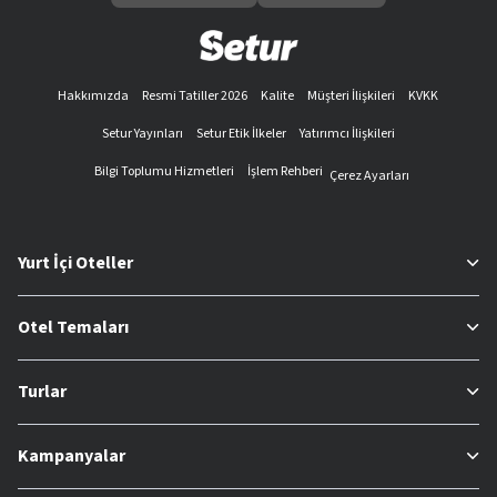
Hakkımızda
Resmi Tatiller 2026
Kalite
Müşteri İlişkileri
KVKK
Setur Yayınları
Setur Etik İlkeler
Yatırımcı İlişkileri
Bilgi Toplumu Hizmetleri
İşlem Rehberi
Çerez Ayarları
Yurt İçi Oteller
Otel Temaları
Turlar
Kampanyalar