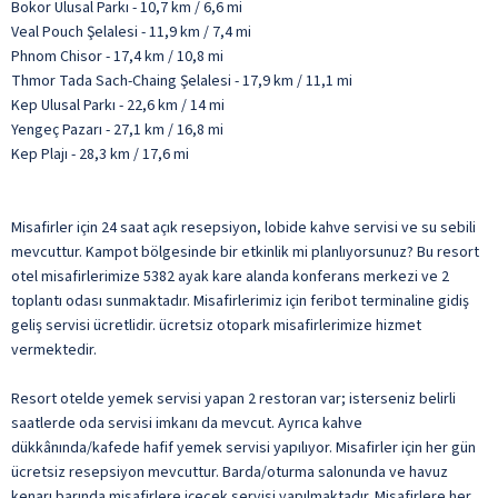
Bokor Ulusal Parkı - 10,7 km / 6,6 mi
Veal Pouch Şelalesi - 11,9 km / 7,4 mi
Phnom Chisor - 17,4 km / 10,8 mi
Thmor Tada Sach-Chaing Şelalesi - 17,9 km / 11,1 mi
Kep Ulusal Parkı - 22,6 km / 14 mi
Yengeç Pazarı - 27,1 km / 16,8 mi
Kep Plajı - 28,3 km / 17,6 mi
Misafirler için 24 saat açık resepsiyon, lobide kahve servisi ve su sebili
mevcuttur. Kampot bölgesinde bir etkinlik mi planlıyorsunuz? Bu resort
otel misafirlerimize 5382 ayak kare alanda konferans merkezi ve 2
toplantı odası sunmaktadır. Misafirlerimiz için feribot terminaline gidiş
geliş servisi ücretlidir. ücretsiz otopark misafirlerimize hizmet
vermektedir.
Resort otelde yemek servisi yapan 2 restoran var; isterseniz belirli
saatlerde oda servisi imkanı da mevcut. Ayrıca kahve
dükkânında/kafede hafif yemek servisi yapılıyor. Misafirler için her gün
ücretsiz resepsiyon mevcuttur. Barda/oturma salonunda ve havuz
kenarı barında misafirlere içecek servisi yapılmaktadır. Misafirlere her