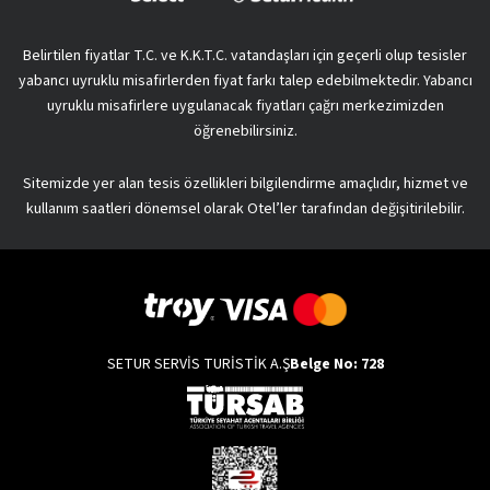
Belirtilen fiyatlar T.C. ve K.K.T.C. vatandaşları için geçerli olup tesisler
yabancı uyruklu misafirlerden fiyat farkı talep edebilmektedir. Yabancı
uyruklu misafirlere uygulanacak fiyatları çağrı merkezimizden
öğrenebilirsiniz.
Sitemizde yer alan tesis özellikleri bilgilendirme amaçlıdır, hizmet ve
kullanım saatleri dönemsel olarak Otel’ler tarafından değişitirilebilir.
SETUR SERVİS TURİSTİK A.Ş
Belge No: 728