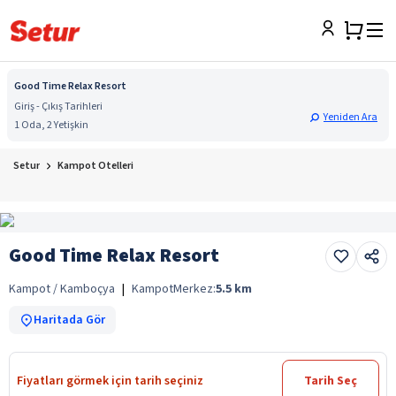
Good Time Relax Resort
Giriş - Çıkış Tarihleri
Yeniden Ara
1 Oda, 2 Yetişkin
Setur
Kampot Otelleri
Good Time Relax Resort
Kampot / Kamboçya
|
Kampot
Merkez:
5.5
km
Haritada Gör
Fiyatları görmek için tarih seçiniz
Tarih Seç