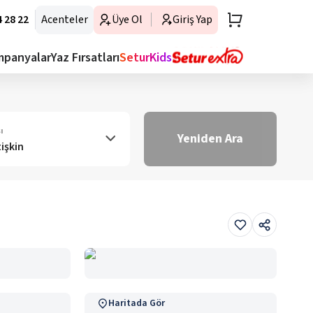
 28 22
Acenteler
Üye Ol
Giriş Yap
mpanyalar
Yaz Fırsatları
SeturKids
ı
Yeniden Ara
tişkin
Haritada Gör