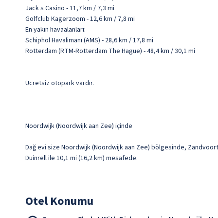
Jack s Casino - 11,7 km / 7,3 mi
Golfclub Kagerzoom - 12,6 km / 7,8 mi
En yakın havaalanları:
Schiphol Havalimanı (AMS) - 28,6 km / 17,8 mi
Rotterdam (RTM-Rotterdam The Hague) - 48,4 km / 30,1 mi
Ücretsiz otopark vardır.
Noordwijk (Noordwijk aan Zee) içinde
Dağ evi size Noordwijk (Noordwijk aan Zee) bölgesinde, Zandvoort P
Duinrell ile 10,1 mi (16,2 km) mesafede.
Otel Konumu