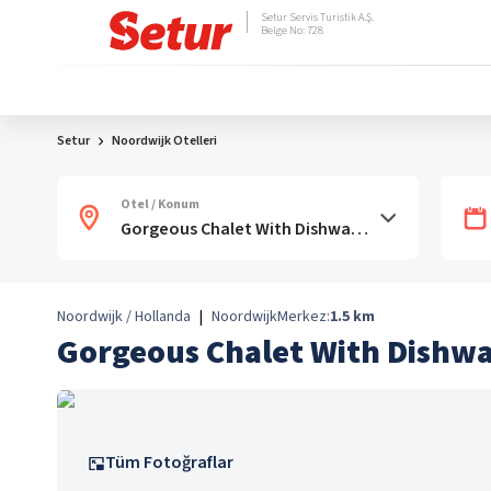
Setur Servis Turistik A.Ş.
Belge No: 728
Setur
Noordwijk Otelleri
Otel / Konum
Noordwijk / Hollanda
|
Noordwijk
Merkez:
1.5
km
Gorgeous Chalet With Dishwa
Tüm Fotoğraflar