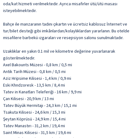
oda/kat hizmeti verilmektedir. Ayrıca misafirler ütü/ütü masası
isteyebilmektedir.
Bahçe ile manzaranın tadını çıkartın ve ücretsiz kablosuz İnternet ve
tur/bilet desteği gibi imkânlardan/kolaylıklardan yararlanın. Bu otelde
misafilere barbekü ızgaraları ve resepsiyon salonu sunulmaktadır.
Uzaklıklar en yakın 0.1 mil ve kilometre değerine yuvarlanarak
gösterilmektedir.
Axel Bakounts Müzesi - 0,8 km / 0,5 mi
Antik Tarih Müzesi - 0,8 km / 0,5 mi
Aziz Hripsime Kilisesi - 1,4 km / 0,9 mi
Eski Khndzoresk - 13,5 km / 8,4 mi
Tatev in Kanatları Teleferiği - 16 km / 9,9 mi
Çan Kilisesi - 20,9 km / 13 mi
Tatev Büyük Hermitajı - 24,3 km / 15,1 mi
Tsakuta Kilisesi - 24,6 km / 15,3 mi
Şeytan Köprüsü - 24,9 km / 15,4 mi
Tatev Manastırı - 31,2 km / 19,4 mi
Saint Minas Kilisesi - 31,5 km / 19,6 mi