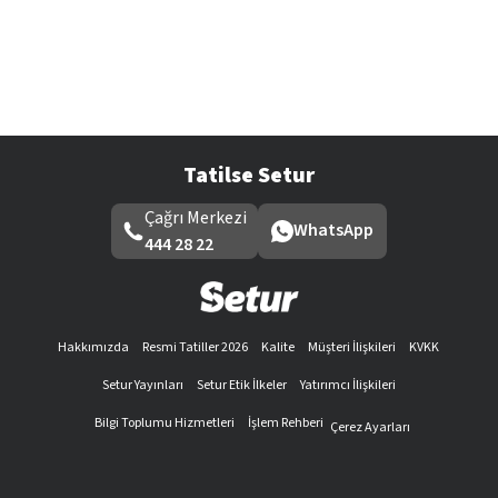
Tatilse Setur
Çağrı Merkezi
WhatsApp
444 28 22
Hakkımızda
Resmi Tatiller 2026
Kalite
Müşteri İlişkileri
KVKK
Setur Yayınları
Setur Etik İlkeler
Yatırımcı İlişkileri
Bilgi Toplumu Hizmetleri
İşlem Rehberi
Çerez Ayarları