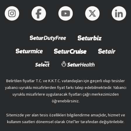
Belirtilen fiyatlar T.C. ve K.K.T.C. vatandaşları için geçerli olup tesisler
yabancı uyruklu misafirlerden fiyat farkı talep edebilmektedir. Yabancı
uyruklu misafirlere uygulanacak fiyatları çağrı merkezimizden
öğrenebilirsiniz.
Sitemizde yer alan tesis özellikleri bilgilendirme amaçlıdır, hizmet ve
kullanım saatleri dönemsel olarak Otel’ler tarafından değişitirilebilir.