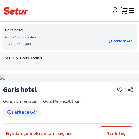
Goris hotel
Giriş - Çıkış Tarihleri
Yeniden Ara
1 Oda, 2 Yetişkin
Setur
Goris Otelleri
Goris hotel
Goris / Ermenistan
|
Goris
Merkez:
0.3
km
Haritada Gör
Fiyatları görmek için tarih seçiniz
Tarih Seç