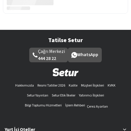
Tatilse Setur
Çağrı Merkezi
WhatsApp
444 28 22
Hakkımızda
Resmi Tatiller 2026
Kalite
Müşteri İlişkileri
KVKK
Setur Yayınları
Setur Etik İlkeler
Yatırımcı İlişkileri
Bilgi Toplumu Hizmetleri
İşlem Rehberi
Çerez Ayarları
Yurt İçi Oteller