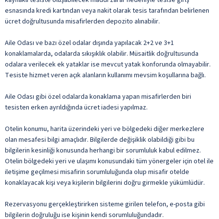
Yerli Alkollü İçecek
esnasında kredi kartından veya nakit olarak tesis tarafından belirlenen
ile belirtilen özellikler ücretlidir.
ücret doğrultusunda misafirlerden depozito alınabilir.
Aile Odası ve bazı özel odalar dışında yapılacak 2+2 ve 3+1
konaklamalarda, odalarda sıkışıklık olabilir. Müsaitlik doğrultusunda
odalara verilecek ek yataklar ise mevcut yatak konforunda olmayabilir.
Tesiste hizmet veren açık alanların kullanımı mevsim koşullarına bağlı.
Aile Odası gibi özel odalarda konaklama yapan misafirlerden biri
tesisten erken ayrıldığında ücret iadesi yapılmaz.
Otelin konumu, harita üzerindeki yeri ve bölgedeki diğer merkezlere
olan mesafesi bilgi amaçlıdır. Bilgilerde değişiklik olabildiği gibi bu
bilgilerin kesinliği konusunda herhangi bir sorumluluk kabul edilmez.
Otelin bölgedeki yeri ve ulaşımı konusundaki tüm yönergeler için otel ile
iletişime geçilmesi misafirin sorumluluğunda olup misafir otelde
konaklayacak kişi veya kişilerin bilgilerini doğru girmekle yükümlüdür.
Rezervasyonu gerçekleştirirken sisteme girilen telefon, e-posta gibi
bilgilerin doğruluğu ise kişinin kendi sorumluluğundadır.