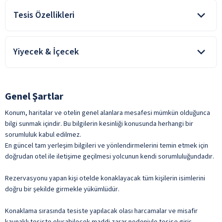
Tesis Özellikleri
24 Saat Resepsiyon Hizmeti
Bagaj Muhafaza Odası
Tekerlekli Sandalye Kullanımına Uygun
Çamaşırhane
Yiyecek & İçecek
Engelli Kullanımına Uygun Tuvalet
Emanet Kasa
Engelli Rampası
Oda kahvaltı konaklamalarda, kahvaltı konsepte dahildir. Tesiste
Genel Alan Wifi
alınan diğer yiyecekler ücretli olup alınacak tüm içecekler
ücretlidir.
Genel Şartlar
Günlük Temizlik Hizmeti
Açık Büfe Kahvaltı
Kuru Temizleme
Konum, haritalar ve otelin genel alanlara mesafesi mümkün olduğunca
Lobi Bar
ile belirtilen özellikler ücretlidir.
bilgi sunmak içindir. Bu bilgilerin kesinliği konusunda herhangi bir
Oda Servisi
sorumluluk kabul edilmez.
En güncel tam yerleşim bilgileri ve yönlendirmelerini temin etmek için
Restoran
doğrudan otel ile iletişime geçilmesi yolcunun kendi sorumluluğundadır.
Şişeli İçecekler
Rezervasyonu yapan kişi otelde konaklayacak tüm kişilerin isimlerini
Taze Sıkılmış Meyve Suları
doğru bir şekilde girmekle yükümlüdür.
Türk Kahvesi
Konaklama sırasında tesiste yapılacak olası harcamalar ve misafir
Yabancı Alkollü İçecek
kaynaklı tesiste oluşabilecek maddi zarar nedeniyle tesise giriş