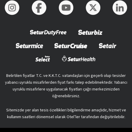
Belirtilen fiyatlar T.C. ve K.K.T.C. vatandaşları için geçerli olup tesisler
yabancı uyruklu misafirlerden fiyat farkı talep edebilmektedir. Yabancı
uyruklu misafirlere uygulanacak fiyatları çağrı merkezimizden
öğrenebilirsiniz.
Sitemizde yer alan tesis özellikleri bilgilendirme amaçlıdır, hizmet ve
kullanım saatleri dönemsel olarak Otel’ler tarafından değişitirilebilir.