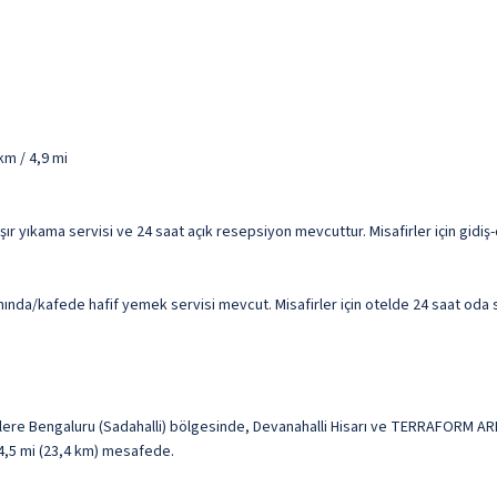
km / 4,9 mi
ır yıkama servisi ve 24 saat açık resepsiyon mevcuttur. Misafirler için gidiş-
nda/kafede hafif yemek servisi mevcut. Misafirler için otelde 24 saat oda ser
rlere Bengaluru (Sadahalli) bölgesinde, Devanahalli Hisarı ve TERRAFORM AR
14,5 mi (23,4 km) mesafede.