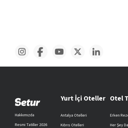
Yurt İçi Oteller
Otel 
Hakkımızda
Antalya Otelleri
Erken Reze
Resmi Tatiller 2026
Kıbrıs Otelleri
Her Şey Da