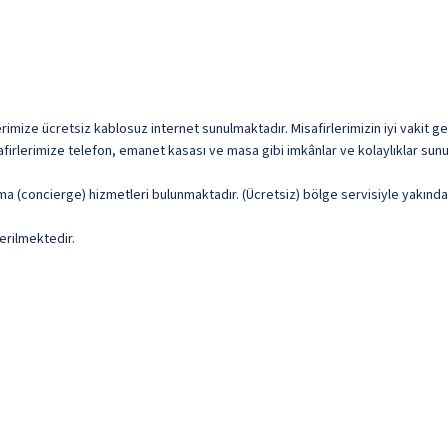
rimize ücretsiz kablosuz internet sunulmaktadır. Misafirlerimizin iyi vakit geç
safirlerimize telefon, emanet kasası ve masa gibi imkânlar ve kolaylıklar sun
ışma (concierge) hizmetleri bulunmaktadır. (Ücretsiz) bölge servisiyle yakın
erilmektedir.