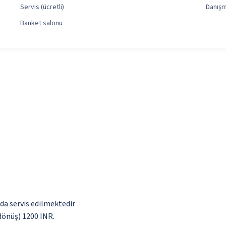
Servis (ücretli)
Danış
Banket salonu
nda servis edilmektedir
 dönüş) 1200 INR.