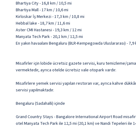
Bhartiya City - 16,8 km / 10,5 mi
Bhartiya Mall - 17 km / 10,6 mi
Kirloskar İş Merkezi - 17,3 km / 10,8 mi
Hebbal lake - 18,7 km / 11,6 mi
Aster CMI Hastanesi - 19,3 km / 12 mi
Manyata Tech Park - 20,1 km / 12,5 mi
En yakın havaalanı Bengaluru (BLR-Kempegowda Uluslararası) - 7,9 
Misafirler için lobide ücretsiz gazete servisi, kuru temizleme/çamaş
vermektedir, ayrıca otelde ücretsiz vale otopark vardır.
Misafirlere yemek servisi yapılan restoran var, ayrıca kahve dükkânı
servisi yapılmaktadır.
Bengaluru (Sadahalli) içinde
Grand Country Stays - Bangalore International Airport Road misafi
otel Manyata Tech Park ile 12,5 mi (20,1 km) ve Nandi Tepeleri ile 