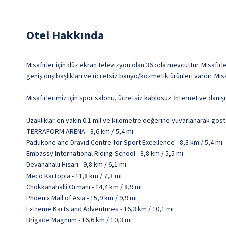
Otel Hakkında
Misafirler için düz ekran televizyon olan 36 oda mevcuttur. Misafirle
geniş duş başlıkları ve ücretsiz banyo/kozmetik ürünleri vardır. Mi
Misafirlerimiz için spor salonu, ücretsiz kablosuz İnternet ve dan
Uzaklıklar en yakın 0.1 mil ve kilometre değerine yuvarlanarak göst
TERRAFORM ARENA - 8,6 km / 5,4 mi
Padukone and Dravid Centre for Sport Excellence - 8,8 km / 5,4 mi
Embassy International Riding School - 8,8 km / 5,5 mi
Devanahalli Hisarı - 9,8 km / 6,1 mi
Meco Kartopia - 11,8 km / 7,3 mi
Chokkanahalli Ormanı - 14,4 km / 8,9 mi
Phoenix Mall of Asia - 15,9 km / 9,9 mi
Extreme Karts and Adventures - 16,3 km / 10,1 mi
Brigade Magnum - 16,6 km / 10,3 mi