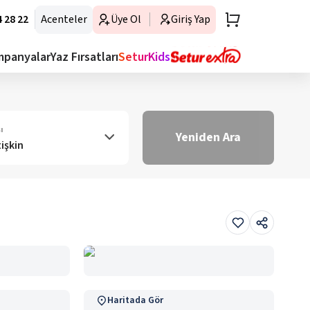
 28 22
Acenteler
Üye Ol
Giriş Yap
mpanyalar
Yaz Fırsatları
SeturKids
ı
Yeniden Ara
tişkin
Haritada Gör