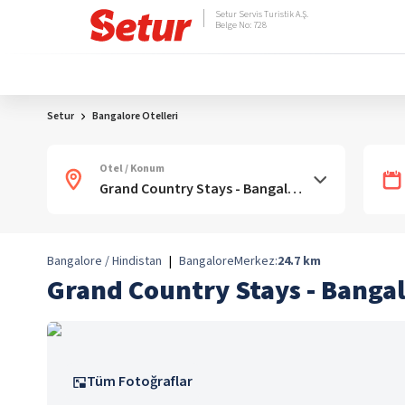
Setur Servis Turistik A.Ş.
Belge No: 728
Setur
Bangalore Otelleri
Otel / Konum
Bangalore / Hindistan
|
Bangalore
Merkez:
24.7
km
Grand Country Stays - Bangal
Tüm Fotoğraflar