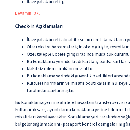
İlave yatak ücreti: g
Devamını Oku
Check-in Açıklamaları
İlave yatak ücreti alınabilir ve bu ücret, konaklama y
Olası ekstra harcamalar için otele girişte, resmi kur
Özel talepler, otele giriş sırasında müsaitlik durumu
Bu konaklama yerinde kredi kartları, banka kartları 
Nakitsiz ödeme imkânı mevcuttur
Bu konaklama yerindeki güvenlik özellikleri arasınd
Kültürel normların ve misafir politikalarının ülkeye
tarafından sağlanmıştır.
Bu konaklama yeri misafirlere havaalanı transfer servisi s
kullanarak varış ayrıntılarını konaklama yerine bildirmeli
misafirleri karşılayacaktır. Konaklama yeri tarafından sağla
belgeler sağlamalarını (pasaport kontrol damgalarını göst