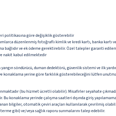
eri politikasına göre değişiklik gösterebilir
umlarca düzenlenmiş fotoğraflı kimlik ve kredi kartı, banka kartı v
na bağlıdır ve ek ödeme gerektirebilir. Özel talepler garanti edile
ve nakit kabul edilmektedir
a yangın söndürücü, duman dedektörü, güvenlik sistemi ve ilk yard
 ve konaklama yerine göre farklılık gösterebileceğini lütfen unutm
unmaktadır (bu hizmet ücretli olabilir). Misafirler seyahate çıkmad
dir. Bu konaklama yerinde çalışma saatleri dışında giriş yapılamam
nan bilgiler, otomatik çeviri araçları kullanılarak çevrilmiş olabil
erme gibi) ve/veya sağlık raporu sunmalarını talep edebilir.