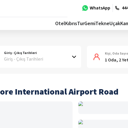
WhatsApp
444
Otel
Kıbrıs
Tur
Gemi
Tekne
Uçak
Ka
Giriş - Çıkış Tarihleri
Kişi, Oda Sayıs
Giriş - Çıkış Tarihleri
1 Oda, 2 Ye
ore International Airport Road