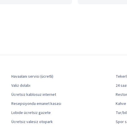
Havaalanı servisi (ücretli)
Tekerl
Valiz dolabı
24 saa
Ücretsiz kablosuz internet
Restora
Resepsiyonda emanet kasası
Kahve 
Lobide ücretsiz gazete
Tur/bil
Ücretsiz valesiz otopark
Spor s