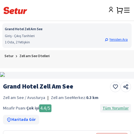
Grand Hotel Zell Am See
Giriş - Çıkış Tarihleri
Yeniden Ara
1 Oda, 2 Yetişkin
Setur
Zell am See Otelleri
Grand Hotel Zell Am See
Zell am See / Avusturya
|
Zell am See
Merkez:
0.3
km
4.4
/5
Misafir Puanı
Çok iyi
Tüm Yorumlar
Haritada Gör