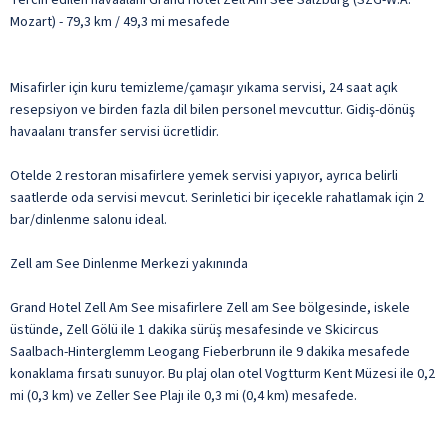
Mozart) - 79,3 km / 49,3 mi mesafede
Misafirler için kuru temizleme/çamaşır yıkama servisi, 24 saat açık
resepsiyon ve birden fazla dil bilen personel mevcuttur. Gidiş-dönüş
havaalanı transfer servisi ücretlidir.
Otelde 2 restoran misafirlere yemek servisi yapıyor, ayrıca belirli
saatlerde oda servisi mevcut. Serinletici bir içecekle rahatlamak için 2
bar/dinlenme salonu ideal.
Zell am See Dinlenme Merkezi yakınında
Grand Hotel Zell Am See misafirlere Zell am See bölgesinde, iskele
üstünde, Zell Gölü ile 1 dakika sürüş mesafesinde ve Skicircus
Saalbach-Hinterglemm Leogang Fieberbrunn ile 9 dakika mesafede
konaklama fırsatı sunuyor. Bu plaj olan otel Vogtturm Kent Müzesi ile 0,2
mi (0,3 km) ve Zeller See Plajı ile 0,3 mi (0,4 km) mesafede.