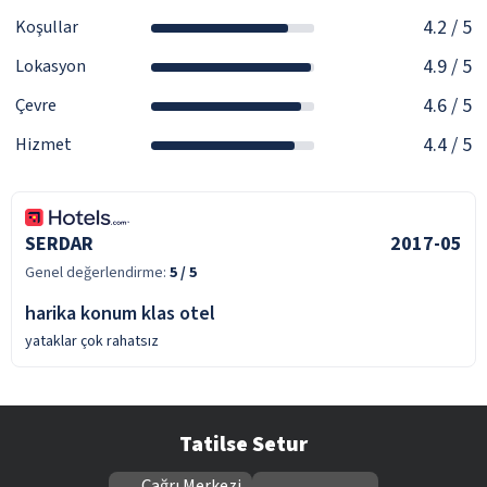
4.2
/ 5
Koşullar
4.9
/ 5
Lokasyon
4.6
/ 5
Çevre
4.4
/ 5
Hizmet
SERDAR
2017-05
Genel değerlendirme:
5
/ 5
harika konum klas otel
yataklar çok rahatsız
Tatilse Setur
Çağrı Merkezi