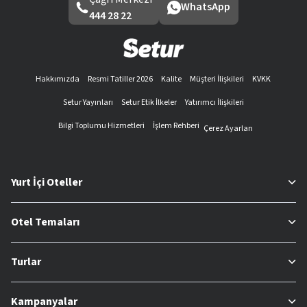
WhatsApp
444 28 22
Hakkımızda
Resmi Tatiller 2026
Kalite
Müşteri İlişkileri
KVKK
Setur Yayınları
Setur Etik İlkeler
Yatırımcı İlişkileri
Bilgi Toplumu Hizmetleri
İşlem Rehberi
Çerez Ayarları
Yurt İçi Oteller
Otel Temaları
Turlar
Kampanyalar