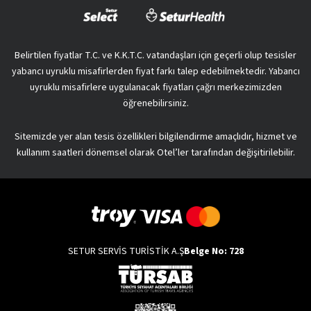
Belirtilen fiyatlar T.C. ve K.K.T.C. vatandaşları için geçerli olup tesisler
yabancı uyruklu misafirlerden fiyat farkı talep edebilmektedir. Yabancı
uyruklu misafirlere uygulanacak fiyatları çağrı merkezimizden
öğrenebilirsiniz.
Sitemizde yer alan tesis özellikleri bilgilendirme amaçlıdır, hizmet ve
kullanım saatleri dönemsel olarak Otel’ler tarafından değişitirilebilir.
SETUR SERVİS TURİSTİK A.Ş
Belge No: 728