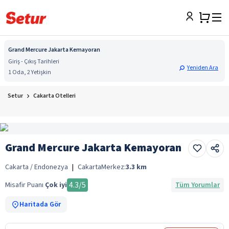
Grand Mercure Jakarta Kemayoran
Giriş - Çıkış Tarihleri
Yeniden Ara
1 Oda, 2 Yetişkin
Setur
Cakarta Otelleri
Grand Mercure Jakarta Kemayoran
Cakarta / Endonezya
|
Cakarta
Merkez:
3.3
km
4.3
/5
Misafir Puanı
Çok iyi
Tüm Yorumlar
Haritada Gör