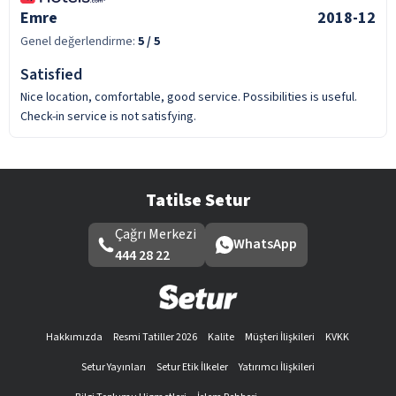
Emre
2018-12
Genel değerlendirme:
5
/ 5
Satisfied
Nice location, comfortable, good service. Possibilities is useful.
Check-in service is not satisfying.
Tatilse Setur
Çağrı Merkezi
WhatsApp
444 28 22
Hakkımızda
Resmi Tatiller 2026
Kalite
Müşteri İlişkileri
KVKK
Setur Yayınları
Setur Etik İlkeler
Yatırımcı İlişkileri