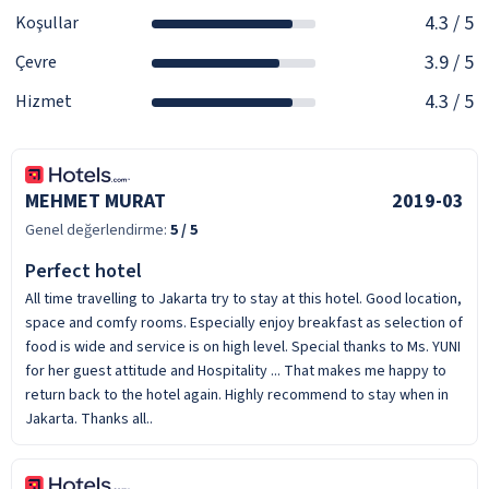
4.3
/ 5
Koşullar
3.9
/ 5
Çevre
4.3
/ 5
Hizmet
MEHMET MURAT
2019-03
Genel değerlendirme:
5
/ 5
Perfect hotel
All time travelling to Jakarta try to stay at this hotel. Good location,
space and comfy rooms. Especially enjoy breakfast as selection of
food is wide and service is on high level. Special thanks to Ms. YUNI
for her guest attitude and Hospitality ... That makes me happy to
return back to the hotel again. Highly recommend to stay when in
Jakarta. Thanks all..