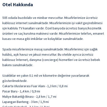
Otel Hakkında
505 odada buzdolabı ve minibar mevcuttur. Misafirlerimize ücretsiz
kablosuz internet sunulmaktadır. Misafirlerimizin iyi vakit geçirebilmesi
için kablolu TV kanalları vardır. Özel banyoda ücretsiz banyo/kozmetik
ürünleri ve saç kurutma makinesi vardır. Misafirlerimize telefon, emanet
kasası ve masa gibi imkânlar ve kolaylıklar sunulmaktadır.
Spada misafirlerimize masaj sunulmaktadır. Misafirlerimiz için sağlık
kulübü, açık havuz ve jakuzi mevcuttur. Bu otelde ayrıca ücretsiz
kablosuz İnternet, danışma (concierge) hizmetleri ve ücretsiz bebek
bakımı sunulmaktadır.
Uzaklıklar en yakın 0.1 mil ve kilometre değerine yuvarlanarak
gösterilmektedir.
Cakarta Uluslararası Fuar Alanı - 1,3 km / 0,8 mi
Pasar Baru - 1,4 km / 0,9 mi
Maliye Bakanlığı Binası - 2,8 km / 1,7 mi
Lapangan Banteng - 3 km / 1,9 mi